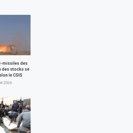
i-missiles des
n des stocks se
elon le CSIS
let 2026