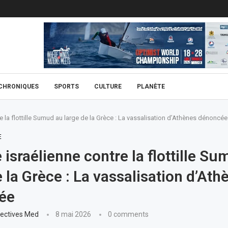
CHRONIQUES
SPORTS
CULTURE
PLANÈTE
e la flottille Sumud au large de la Grèce : La vassalisation d’Athènes dénoncée
E
 israélienne contre la flottille S
e la Grèce : La vassalisation d’Ath
ée
ectives Med
8 mai 2026
0 comments