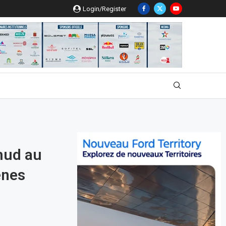
Login/Register
umud au
ènes