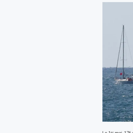
Le 1ᵉʳ mai, 176