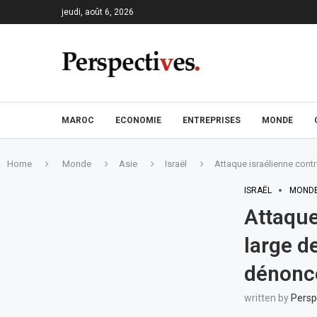
jeudi, août 6, 2026
MAROC
ECONOMIE
ENTREPRISES
MONDE
Home
Monde
Asie
Israël
Attaque israélienne contr
ISRAËL
MOND
Attaque
large d
dénonc
written by
Persp