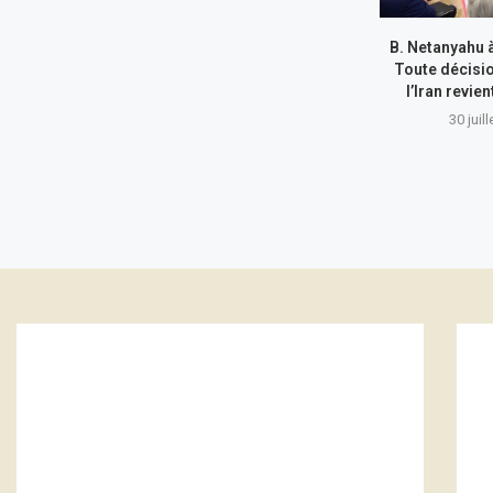
B. Netanyahu 
Toute décisi
l’Iran revie
30 juil