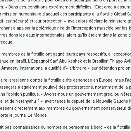
és. « Dans des conditions extrêmement difficiles, l’État grec a assu
a mission humanitaire d’accueil des participants à la flottille Global
if leur sécurité et leur protection », avait alors déclaré le ministère 
rchant à apaiser la polémique née de l’interception musclée par les I
ires dans les eaux internationales, alors qu’ils étaient dans la zone 
recque.
 membres de la flottille ont gagné leurs pays respectifs, à l’excepti
enue en Israël. L’Espagnol Saïf Abu Keshek et le Brésilien Thiago Avi
mnesty International a qualifié d’« arbitraire » leur détention prolon
taire israélienne contre la flottille a été dénoncée en Europe, mais l’ac
ssagers a également soulevé des protestations, notamment de la pa
ns l’opinion publique. « Avons-nous un gouvernement grec, ou n’ête
ël et de Netanyahu ? », avait tancé le député de la Nouvelle Gauche
adressant directement aux membres du gouvernement conservateur d
porte le journal Le Monde.
ait pas connaissance du nombre de personnes à bord » de la flottille