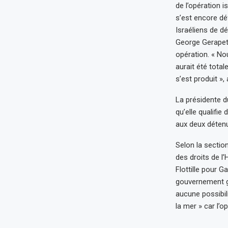
de l’opération i
s’est encore dé
Israéliens de dé
George Gerapetr
opération. « N
aurait été tota
s’est produit »,
La présidente d
qu’elle qualifie
aux deux détenus
Selon la sectio
des droits de l
Flottille pour G
gouvernement gre
aucune possibili
la mer » car l’o