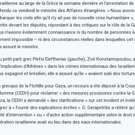
sraélienne au large de la Grèce la semaine dernière et l’arrestation de 
fendu ce vendredi le ministre des Affaires étrangères. « Nous avo
barquer les civils afin qu’il n’y ait pas de nouvelle crise humanitaire »,
itis devant les députés, répondant à des critiques sur le rôle de la 
ous n’avions évidemment connaissance ni du nombre de personnes à 
lement impossible – ni des circonstances réelles dans lesquelles ce
 a assuré le ministre.
u petit parti grec Plefsi Eleftherias (gauche), Zoé Konstantopoulou,
 d’implication d’Athènes « dans les crimes internationaux des Israélien
 espagnol et brésilien, elle a assuré qu’ils « avaient subi des torture
n grecque de la Flottille pour Gaza, un recours a été déposé à la Co
’Homme (CEDH) pour réclamer « des mesures provisoires contre la Gr
aza, la CEDH a demandé « des clarifications » sur cet incident et invité
c à « fournir des explications écrites ». G. Gerapetritis a réitéré qu’« 
té d’intervention » ou « d’autre action supplémentaire selon le droit i
pération israélienne avait eu lieu dans des eaux internationales.