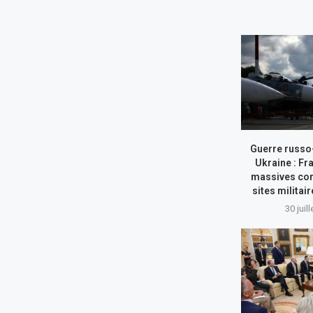
Guerre russo
Ukraine : Fr
massives con
sites militai
30 juil