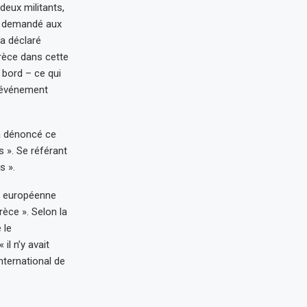
deux militants,
ns demandé aux
 a déclaré
Grèce dans cette
bord – ce qui
t événement
 a dénoncé ce
s ». Se référant
s ».
ur européenne
èce ». Selon la
 le
il n’y avait
nternational de