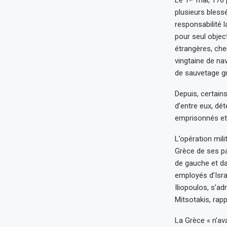
plusieurs bless
responsabilité l
pour seul object
étrangères, che
vingtaine de nav
de sauvetage g
Depuis, certains
d’entre eux, dét
emprisonnés et A
L’opération mili
Grèce de ses pa
de gauche et da
employés d’Isra
Iliopoulos, s’
Mitsotakis, rap
La Grèce « n’av