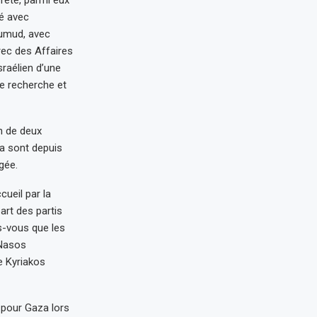
mé avec
 Sumud, avec
grec des Affaires
sraélien d’une
de recherche et
on de deux
la sont depuis
gée.
cueil par la
rt des partis
s-vous que les
 Nasos
e Kyriakos
 pour Gaza lors