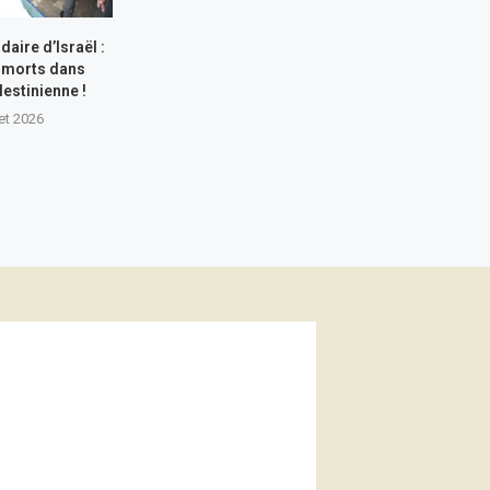
aire d’Israël :
 morts dans
lestinienne !
let 2026