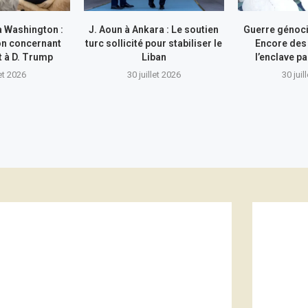
à Washington :
J. Aoun à Ankara : Le soutien
Guerre génocid
on concernant
turc sollicité pour stabiliser le
Encore des
nt à D. Trump
Liban
l’enclave pa
let 2026
30 juillet 2026
30 juil