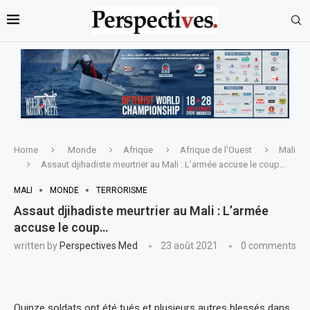
Home
Monde
Afrique
Afrique de l'Ouest
Mali
Assaut djihadiste meurtrier au Mali : L’armée accuse le coup…
MALI
MONDE
TERRORISME
Assaut djihadiste meurtrier au Mali : L’armée
accuse le coup…
written by
Perspectives Med
23 août 2021
0 comments
Quinze soldats ont été tués et plusieurs autres blessés dans