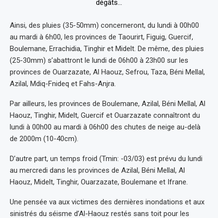
Ainsi, des pluies (35-50mm) concerneront, du lundi à 00h00
au mardi à 6h00, les provinces de Taourirt, Figuig, Guercif,
Boulemane, Errachidia, Tinghir et Midelt. De même, des pluies
(25-30mm) s’abattront le lundi de 06h00 à 23h00 sur les
provinces de Ouarzazate, Al Haouz, Sefrou, Taza, Béni Mellal,
Azilal, Mdiq-Fnideq et Fahs-Anjra.
Par ailleurs, les provinces de Boulemane, Azilal, Béni Mellal, Al
Haouz, Tinghir, Midelt, Guercif et Ouarzazate connaîtront du
lundi à 00h00 au mardi à 06h00 des chutes de neige au-delà
de 2000m (10-40cm).
D’autre part, un temps froid (Tmin: -03/03) est prévu du lundi
au mercredi dans les provinces de Azilal, Béni Mellal, Al
Haouz, Midelt, Tinghir, Ouarzazate, Boulemane et Ifrane.
Une pensée va aux victimes des dernières inondations et aux
sinistrés du séisme d’Al-Haouz restés sans toit pour les