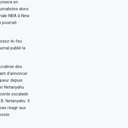
orisera en
urnalistes alors
finale NBA à New
 pourrait
essez-le-feu
urnal publié la
accalmie des
avant d’annoncer
gueur depuis
amin Netanyahu
 récente escalade
B. Netanyahu. Il
pas réagir aux
iposte