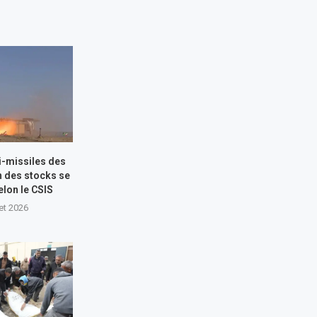
i-missiles des
n des stocks se
elon le CSIS
let 2026