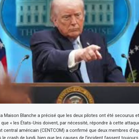
 la Maison Blanche a précisé que les deux pilotes ont été secourus e
que « les États-Unis doivent, par nécessité, répondre à cette attaque
entral américain (CENTCOM) a confirmé que deux membres d’équ
le crash de lundi, bien que les causes de l’incident fassent toujours 