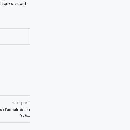
itiques » dont
next post
as d’accalmie en
vue…