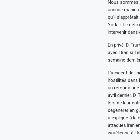
Nous sommes dan
aucune manière 
qu’il s’apprêta
York. « Le détro
intervenir dans d
En privé, D. Tru
avec l’Iran si T
semaine dernièr
L’incident de l
hostilités dans 
un retour à une
avril dernier. D
lors de leur entr
dégénérer en gu
a expliqué à la
attaques iranien
israélienne à l’Ir