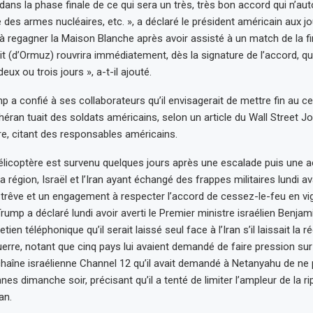
s la phase finale de ce qui sera un très, très bon accord qui n’aut
des armes nucléaires, etc. », a déclaré le président américain aux jo
it à regagner la Maison Blanche après avoir assisté à un match de la 
it (d’Ormuz) rouvrira immédiatement, dès la signature de l’accord, qui
eux ou trois jours », a-t-il ajouté.
mp a confié à ses collaborateurs qu’il envisagerait de mettre fin au c
éhéran tuait des soldats américains, selon un article du Wall Street Jo
e, citant des responsables américains.
’hélicoptère est survenu quelques jours après une escalade puis une 
la région, Israël et l’Iran ayant échangé des frappes militaires lundi 
 trêve et un engagement à respecter l’accord de cessez-le-feu en vi
. Trump a déclaré lundi avoir averti le Premier ministre israélien Benj
etien téléphonique qu’il serait laissé seul face à l’Iran s’il laissait la
erre, notant que cinq pays lui avaient demandé de faire pression sur 
 chaîne israélienne Channel 12 qu’il avait demandé à Netanyahu de ne 
nes dimanche soir, précisant qu’il a tenté de limiter l’ampleur de la r
an.