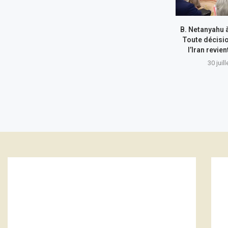
B. Netanyahu 
Toute décisi
l’Iran revie
30 juil