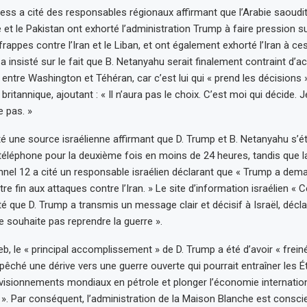
ess a cité des responsables régionaux affirmant que l’Arabie saoudite,
e et le Pakistan ont exhorté l’administration Trump à faire pression su
frappes contre l’Iran et le Liban, et ont également exhorté l’Iran à ce
 a insisté sur le fait que B. Netanyahu serait finalement contraint d’a
ntre Washington et Téhéran, car c’est lui qui « prend les décisions »
britannique, ajoutant : « Il n’aura pas le choix. C’est moi qui décide. 
e pas. »
té une source israélienne affirmant que D. Trump et B. Netanyahu s’ét
téléphone pour la deuxième fois en moins de 24 heures, tandis que l
nnel 12 a cité un responsable israélien déclarant que « Trump a dema
e fin aux attaques contre l’Iran. » Le site d’information israélien « 
té que D. Trump a transmis un message clair et décisif à Israël, décl
 souhaite pas reprendre la guerre ».
b, le « principal accomplissement » de D. Trump a été d’avoir « frein
pêché une dérive vers une guerre ouverte qui pourrait entraîner les É
visionnements mondiaux en pétrole et plonger l’économie internatio
e ». Par conséquent, l’administration de la Maison Blanche est consci