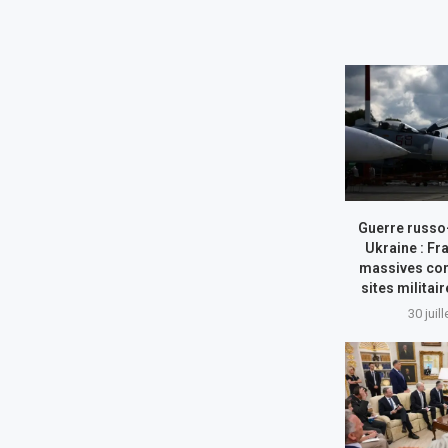
Guerre russo
Ukraine : Fr
massives con
sites militai
30 juil