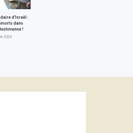
aire d’Israël :
 morts dans
lestinienne !
let 2026