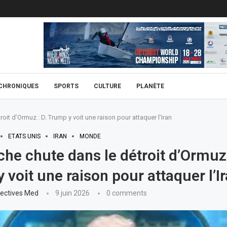
CHRONIQUES
SPORTS
CULTURE
PLANÈTE
it d’Ormuz : D. Trump y voit une raison pour attaquer l’Iran
ETATS UNIS
IRAN
MONDE
he chute dans le détroit d’Ormuz 
 voit une raison pour attaquer l’I
ectives Med
9 juin 2026
0 comments