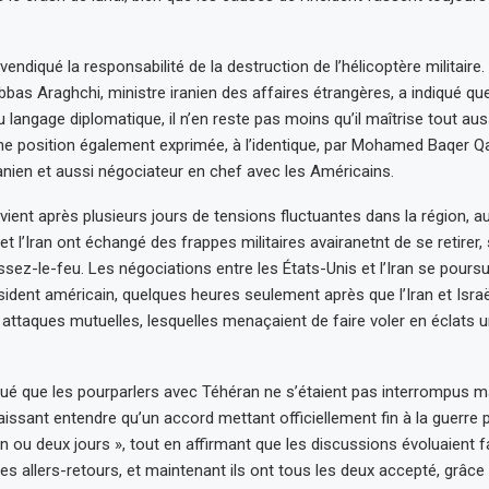
evendiqué la responsabilité de la destruction de l’hélicoptère militaire.
bbas Araghchi, ministre iranien des affaires étrangères, a indiqué qu
 langage diplomatique, il n’en reste pas moins qu’il maîtrise tout aus
ne position également exprimée, à l’identique, par Mohamed Baqer Qa
anien et aussi négociateur en chef avec les Américains.
rvient après plusieurs jours de tensions fluctuantes dans la région, a
et l’Iran ont échangé des frappes militaires avairanetnt de se retirer, 
essez-le-feu. Les négociations entre les États-Unis et l’Iran se poursu
ésident américain, quelques heures seulement après que l’Iran et Isra
 attaques mutuelles, lesquelles menaçaient de faire voler en éclats 
qué que les pourparlers avec Téhéran ne s’étaient pas interrompus m
aissant entendre qu’un accord mettant officiellement fin à la guerre p
n ou deux jours », tout en affirmant que les discussions évoluaient 
des allers-retours, et maintenant ils ont tous les deux accepté, grâce 