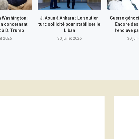
à Washington :
J. Aoun à Ankara : Le soutien
Guerre génocid
on concernant
turc sollicité pour stabiliser le
Encore des
nt à D. Trump
Liban
l’enclave pa
let 2026
30 juillet 2026
30 juil