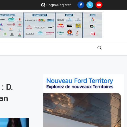
Login/Register
: D.
ran