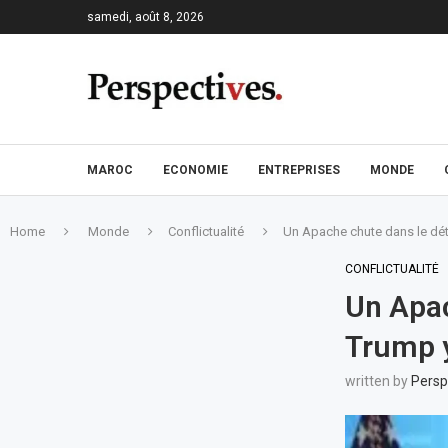
samedi, août 8, 2026
MAROC
ECONOMIE
ENTREPRISES
MONDE
Home
Monde
Conflictualité
Un Apache chute dans le détro
CONFLICTUALITÉ
Un Apac
Trump y
written by
Persp