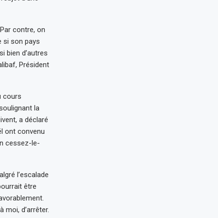
 Par contre, on
e si son pays
si bien d’autres
libaf, Président
u cours
soulignant la
ivent, a déclaré
ël ont convenu
un cessez-le-
algré l’escalade
ourrait être
favorablement.
à moi, d’arrêter.