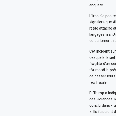
enquête.
L’Iran n’a pas r
signalera que A
reste attaché au
langages. iranU
du parlement ir
Cet incident su
desquels Israël 
fragilité d’un c
tôt mardi le pr
de cesser leurs
feu fragile.
D. Trump a indi
des violences, l
conclu dans « u
« Ils faisaient 