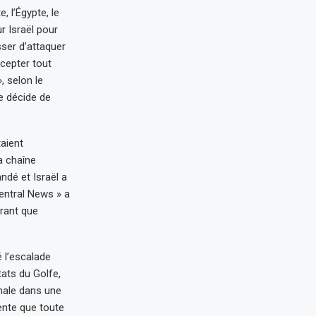
 l’Égypte, le
r Israël pour
sser d’attaquer
ccepter tout
, selon le
Je décide de
aient
a chaîne
ndé et Israël a
Central News » a
arant que
é l’escalade
tats du Golfe,
nale dans une
ente que toute