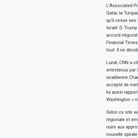
L’Associated Pr
Qatar, la Turqui
qu’il cesse ses 
Israël. D. Trump
accord négocié e
Financial Times 
tout. Il ne décid
Lundi, CNN a ci
entretenus par 
israélienne Cha
accepté de mettr
lui aussi rappor
Washington « ne
Selon ce site we
régionale et em
nuire aux appro
nouvelle spiral