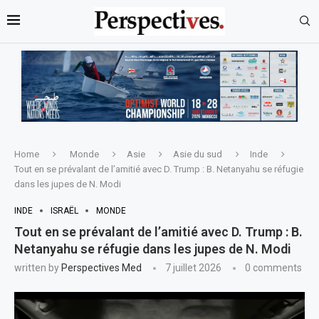
Home
Monde
Asie
Asie du sud
Inde
Tout en se prévalant de l’amitié avec D. Trump : B. Netanyahu se réfugie
dans les jupes de N. Modi
INDE
ISRAËL
MONDE
Tout en se prévalant de l’amitié avec D. Trump : B.
Netanyahu se réfugie dans les jupes de N. Modi
written by
Perspectives Med
7 juillet 2026
0 comments