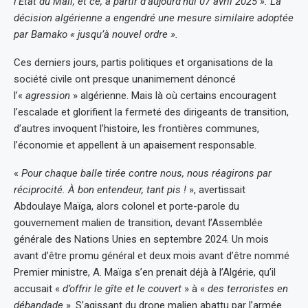
l’État du Mali, et ce, à partir d’aujourd’hui 07 avril 2025 ». La
décision algérienne a engendré une mesure similaire adoptée
par Bamako « jusqu’à nouvel ordre ».
Ces derniers jours, partis politiques et organisations de la
société civile ont presque unanimement dénoncé
l’«
agression
» algérienne. Mais là où certains encouragent
l’escalade et glorifient la fermeté des dirigeants de transition,
d’autres invoquent l’histoire, les frontières communes,
l’économie et appellent à un apaisement responsable.
«
Pour chaque balle tirée contre nous, nous réagirons par
réciprocité. À bon entendeur, tant pis
!
», avertissait
Abdoulaye Maïga, alors colonel et porte-parole du
gouvernement malien de transition, devant l’Assemblée
générale des Nations Unies en septembre 2024. Un mois
avant d’être promu général et deux mois avant d’être nommé
Premier ministre, A. Maïga s’en prenait déjà à l’Algérie, qu’il
accusait « ​​​​​​​
d’offrir le gîte et le couvert
» à « ​​​​​​​
des terroristes en
débandade
». S’agissant du drone malien abattu par l’armée