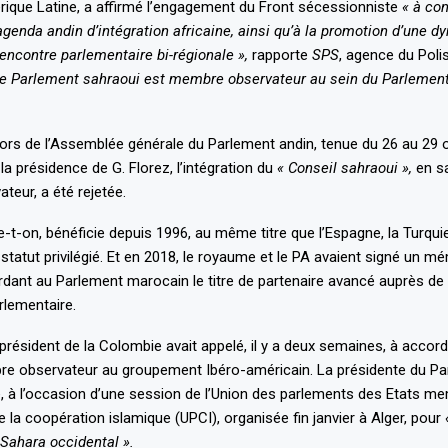
ique Latine, a affirmé l’engagement du Front sécessionniste
« à con
agenda andin d’intégration africaine, ainsi qu’à la promotion d’une 
rencontre parlementaire bi-régionale »,
rapporte
SPS
, agence du Polis
le Parlement sahraoui est membre observateur au sein du Parlement
lors de l’Assemblée générale du Parlement andin, tenue du 26 au 29
a présidence de G. Florez, l’intégration du
« Conseil sahraoui »,
en sa
eur, a été rejetée.
e-t-on, bénéficie depuis 1996, au même titre que l’Espagne, la Turqui
 statut privilégié. Et en 2018, le royaume et le PA avaient signé un
rdant au Parlement marocain le titre de partenaire avancé auprès de
rlementaire.
président de la Colombie avait appelé, il y a deux semaines, à accord
re observateur au groupement Ibéro-américain. La présidente du Pa
dé, à l’occasion d’une session de l’Union des parlements des Etats m
e la coopération islamique (UPCI), organisée fin janvier à Alger, pour
 Sahara occidental
».