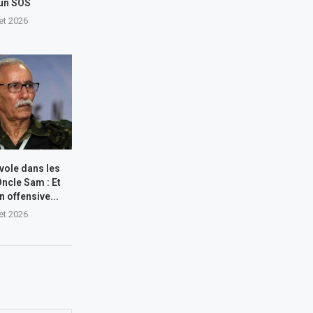
 un SOS
let 2026
 vole dans les
Oncle Sam : Et
n offensive...
let 2026