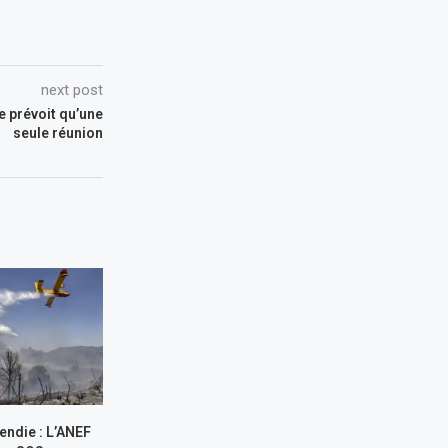
next post
e prévoit qu’une
seule réunion
endie : L’ANEF