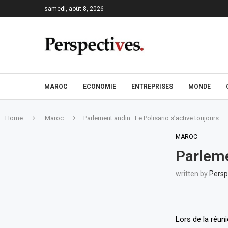
samedi, août 8, 2026
MAROC
ECONOMIE
ENTREPRISES
MONDE
Home
Maroc
Parlement andin : Le Polisario s’active toujours
MAROC
Parleme
written by
Persp
Lors de la réu