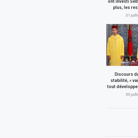
ont investi Seb
plus, les re
31 juil
Discours du
stabilité, « va
tout développe
30 juil