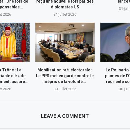
ta : Une fois de
reçu une nouvelle fois par des
lance
sponsables...
diplomates US
31 juil
let 2026
31 juillet 2026
 Trône : La
Mobilisation pré-électorale :
Le Polisario
riable clé » de
Le PPS met en garde contre le
plumes de l’
ment, assure...
mépris de la volonté...
réoriente so
let 2026
30 juillet 2026
30 juil
LEAVE A COMMENT