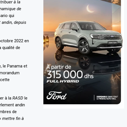
tribuer à la
dynamique de
ario qui
 andin, depuis
 octobre 2022 en
 qualité de
e, le Panama et
 mémorandum
 cette
er à la
RASD
le
rlement andin
embres de
« mettre fin à