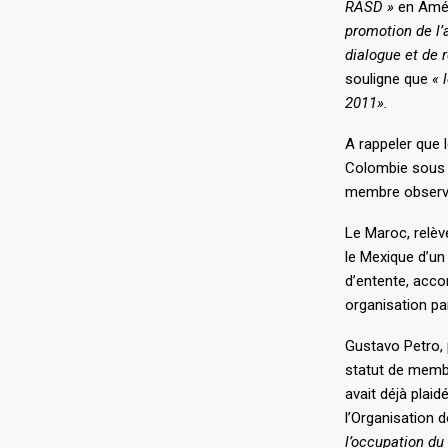
RASD »
en Amér
promotion de l’
dialogue et de 
souligne que
« 
2011».
A rappeler que 
Colombie sous l
membre observat
Le Maroc, relèv
le Mexique d’un
d’entente, acco
organisation pa
Gustavo Petro, 
statut de memb
avait déjà plai
l’Organisation d
l’occupation du