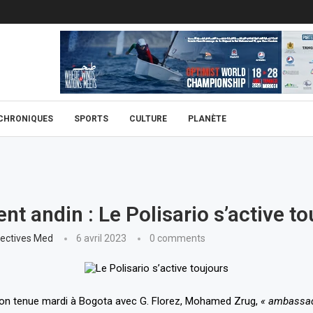
CHRONIQUES
SPORTS
CULTURE
PLANÈTE
nt andin : Le Polisario s’active t
ectives Med
6 avril 2023
0 comments
nion tenue mardi à Bogota avec G. Florez, Mohamed Zrug,
« ambassad