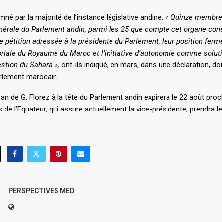
né par la majorité
de l’instance législative andine.
« Quinze membre
érale du Parlement andin, parmi les 25 que compte cet organe const
ne pétition adressée à la présidente du Parlement, leur position fer
ritoriale du Royaume du Maroc et l’initiative d’autonomie comme solut
estion du Sahara »,
ont-ils indiqué, en mars, dans une déclaration, do
rlement marocain.
an de G. Florez à la tête du Parlement andin expirera le 22 août proch
 de l’Equateur, qui assure actuellement la vice-présidente, prendra le 
PERSPECTIVES MED