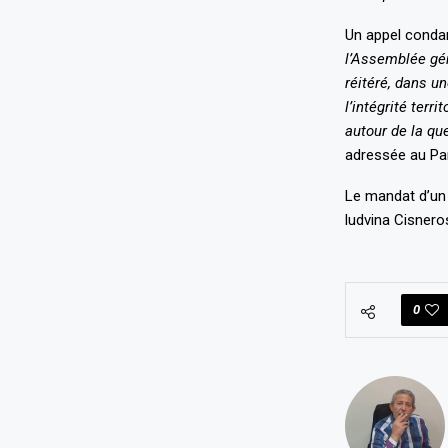
Un appel
condam
l’Assemblée gén
réitéré, dans u
l’intégrité ter
autour de la qu
adressée au Pa
Le mandat d’un 
ludvina Cisneros
0