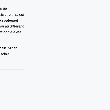
s de
itutionnel, ont
me soutenant
ion au différend
nt copie a été
ain. Mirian
relais.