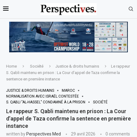
Home
Société
Justice & droits humains
Le rappeur
S. Qabli maintenu en prison : La Cour d’appel de Taza confirme la
sentence en première instance
JUSTICE & DROITS HUMAINS
MAROC
NORMALISATION AVEC ISRAËL CONTESTÉE
S. QABLI "AL-HASSEL" CONDAMNÉ À LA PRISON
SOCIÉTÉ
Le rappeur S. Qabli maintenu en prison : La Cour
d’appel de Taza confirme la sentence en première
instance
written by
Perspectives Med
29 avril 2026
0 comments