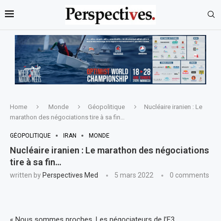
Home
Monde
Géopolitique
Nucléaire iranien : Le
marathon des négociations tire à sa fin…
GÉOPOLITIQUE
IRAN
MONDE
Nucléaire iranien : Le marathon des négociations
tire à sa fin…
written by
Perspectives Med
5 mars 2022
0 comments
« Nous sommes proches. Les négociateurs de l’E3