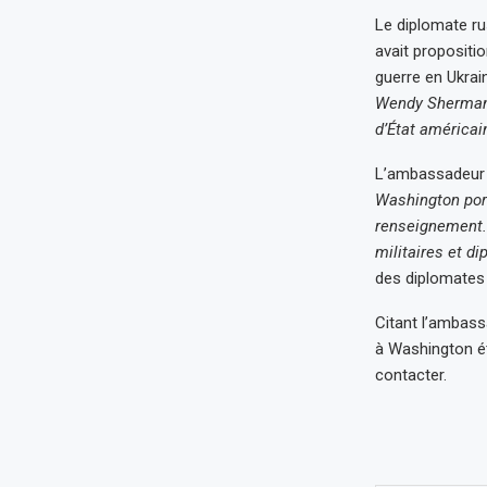
Le diplomate ru
avait propositi
guerre en Ukrai
Wendy Sherman
d’État américain
L’ambassadeur 
Washington port
renseignement. 
militaires et di
des diplomates 
Citant l’ambass
à Washington ét
contacter.