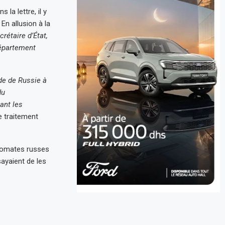
 la lettre, il y
En allusion à la
rétaire d’État,
département
de de Russie à
du
ant les
e traitement
plomates russes
ayaient de les