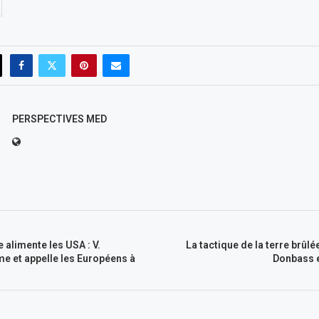
PERSPECTIVES MED
 alimente les USA : V.
La tactique de la terre brûlé
rme et appelle les Européens à
Donbass e