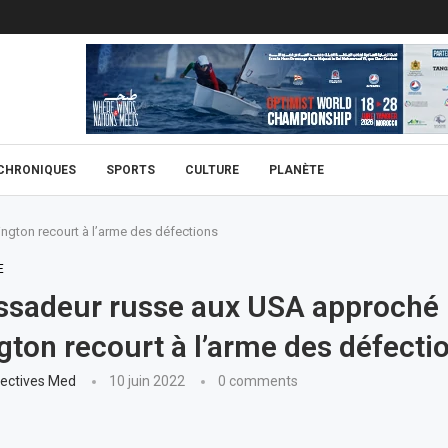
CHRONIQUES
SPORTS
CULTURE
PLANÈTE
gton recourt à l’arme des défections
E
sadeur russe aux USA approché 
ton recourt à l’arme des défecti
ectives Med
10 juin 2022
0 comments