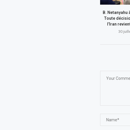
B. Netanyahu 
Toute décisi
l’Iran revie
30 juil