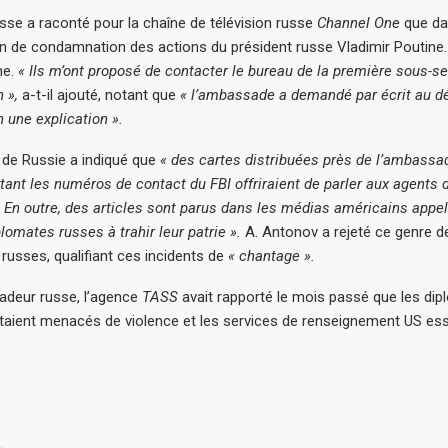
sse a raconté pour la chaîne de télévision russe
Channel One
que dans
on de condamnation des actions du président russe Vladimir Poutine. 
ne.
« Ils m’ont proposé de contacter le bureau de la première sous-sec
 »,
a-t-il ajouté, notant que
« l’ambassade a demandé par écrit au 
 une explication ».
de Russie a indiqué que
« des cartes distribuées près de l’ambassa
ant les numéros de contact du FBI offriraient de parler aux agents 
En outre, des articles sont parus dans les médias américains appel
plomates russes à trahir leur patrie ».
A. Antonov a rejeté ce genre d
russes, qualifiant ces incidents de
« chantage ».
adeur russe, l’agence
TASS
avait rapporté le mois passé que les di
aient menacés de violence et les services de renseignement US ess