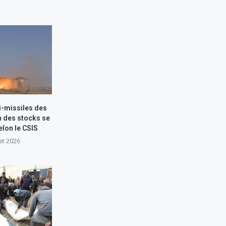
i-missiles des
n des stocks se
elon le CSIS
let 2026