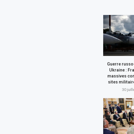
Guerre russo
Ukraine : Fr
massives con
sites militai
30 juil