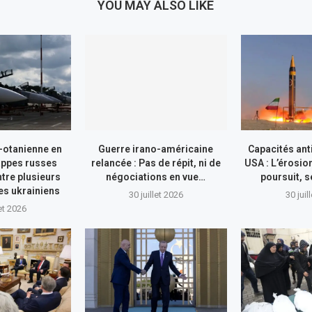
YOU MAY ALSO LIKE
-otanienne en
Guerre irano-américaine
Capacités ant
appes russes
relancée : Pas de répit, ni de
USA : L’érosio
tre plusieurs
négociations en vue…
poursuit, s
res ukrainiens
30 juillet 2026
30 juil
let 2026