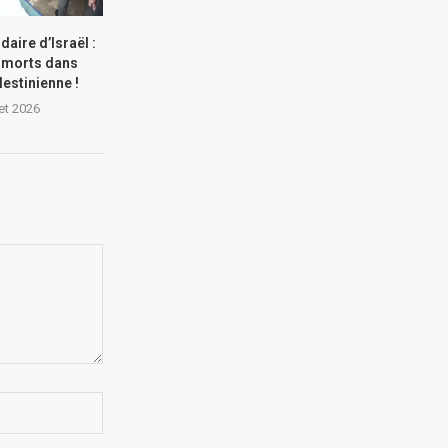
aire d’Israël :
 morts dans
lestinienne !
let 2026