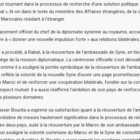
 un tournant dans le processus de recherche d’une solution politique 
al », lit-on dans le texte du ministère des Affaires étrangères, de la
 Marocains résidant à l’étranger.
acement officiel du chef de la diplomatie syrienne au royaume, ac
re à « donner une nouvelle impulsion forte » aux relations bilatérales.
l a procédé, à Rabat, à la réouverture de l’ambassade de Syrie, en hi
ège de la mission diplomatique. La cérémonie officielle s’est dérou
Comme il a souligné la portée symbolique de la réouverture de l’amb
e reflète la volonté de la nouvelle Syrie d’ouvrir une page prometteus
e Maroc et de renforcer une coopération bilatérale, fondée sur la con
 respect mutuel. Il a aussi réaffirmé l’ambition de son pays de renforc
s plusieurs domaines.
asser Bourita a exprimé sa satisfaction quant à la réouverture de l’
e initiative de mesure hautement significative dans le processus de re
 les deux pays, suite à la réouverture par le Maroc de son ambassad
ainsi souligné la volonté commune du Maroc et de la Syrie de consolid