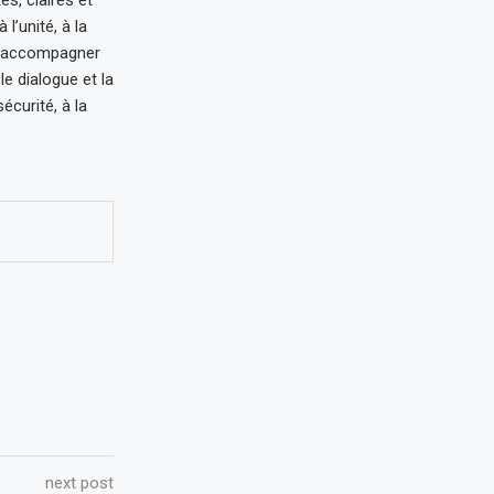
es, claires et
’unité, à la
c d’accompagner
le dialogue et la
écurité, à la
next post