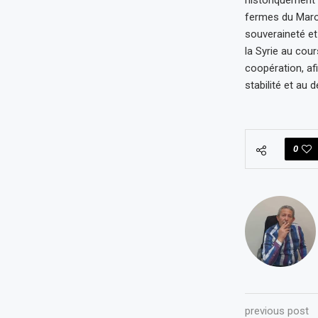
historiquement s
fermes du Maroc
souveraineté et 
la Syrie au cour
coopération, afi
stabilité et au
0
previous post