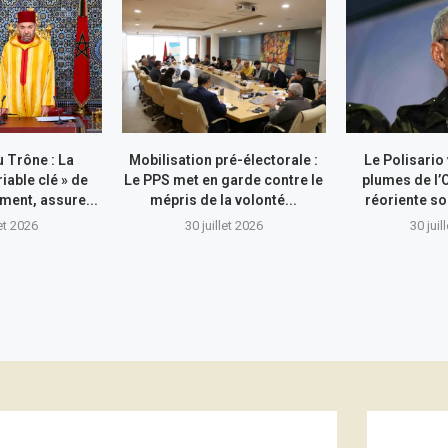
 Trône : La
Mobilisation pré-électorale :
Le Polisario
riable clé » de
Le PPS met en garde contre le
plumes de l’
ment, assure...
mépris de la volonté...
réoriente so
let 2026
30 juillet 2026
30 juil