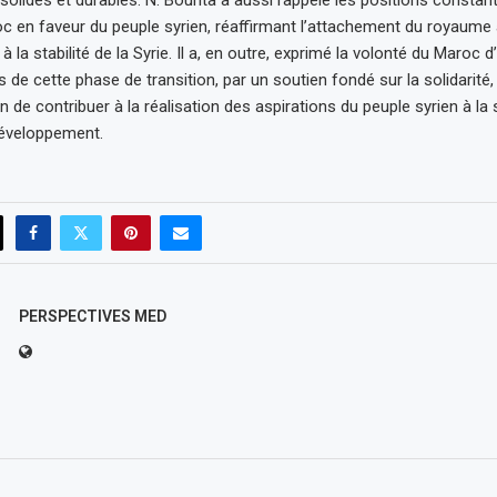
olides et durables. N. Bourita a aussi rappelé les positions constant
 en faveur du peuple syrien, réaffirmant l’attachement du royaume à l
à la stabilité de la Syrie. Il a, en outre, exprimé la volonté du Maro
s de cette phase de transition, par un soutien fondé sur la solidarité, 
n de contribuer à la réalisation des aspirations du peuple syrien à la s
 développement.
PERSPECTIVES MED