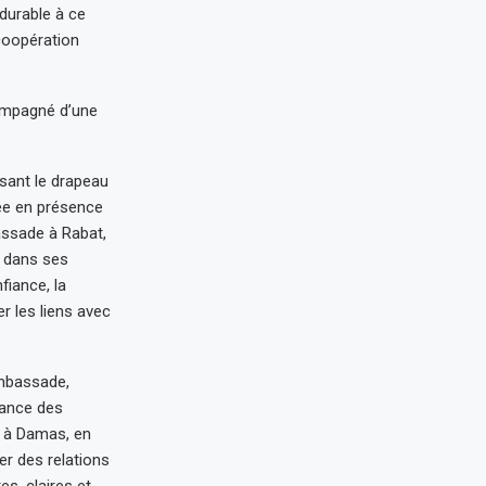
durable à ce
 coopération
compagné d’une
ssant le drapeau
lée en présence
assade à Rabat,
e dans ses
fiance, la
er les liens avec
ambassade,
lance des
e à Damas, en
er des relations