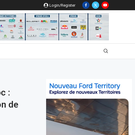
Login/Register
c :
on de