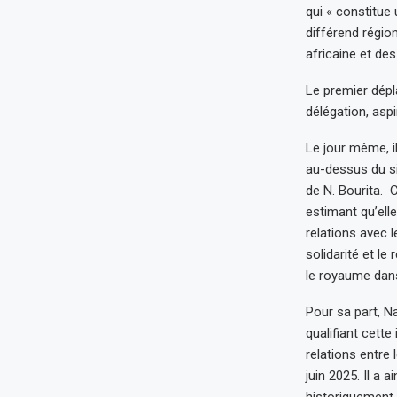
qui « constitue
différend région
africaine et des
Le premier dépl
délégation, aspi
Le jour même, i
au-dessus du si
de N. Bourita. 
estimant qu’ell
relations avec l
solidarité et le
le royaume dan
Pour sa part, N
qualifiant cett
relations entre
juin 2025. Il a 