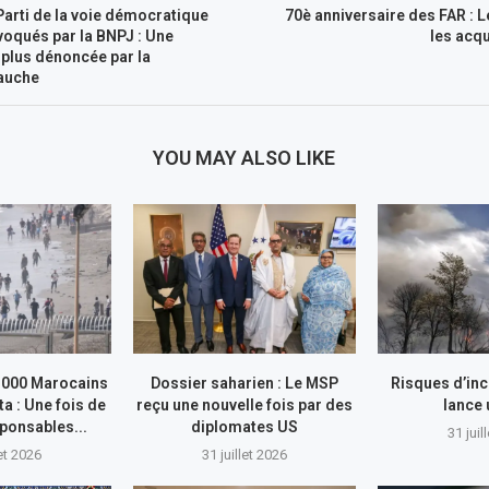
arti de la voie démocratique
70è anniversaire des FAR : L
nvoqués par la BNPJ : Une
les acqu
 plus dénoncée par la
auche
YOU MAY ALSO LIKE
.000 Marocains
Dossier saharien : Le MSP
Risques d’inc
ta : Une fois de
reçu une nouvelle fois par des
lance
sponsables...
diplomates US
31 juil
let 2026
31 juillet 2026