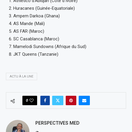
Athletico d’Abidjan (Côte d’Ivoire)
Huracanes (Guinée-Equatoriale)
Ampem Darkoa (Ghana)
AS Mande (Mali)
AS FAR (Maroc)
SC Casablanca (Maroc)
Mamelodi Sundowns (Afrique du Sud)
JKT Queens (Tanzanie)
ACTU À LA UNE
0
PERSPECTIVES MED