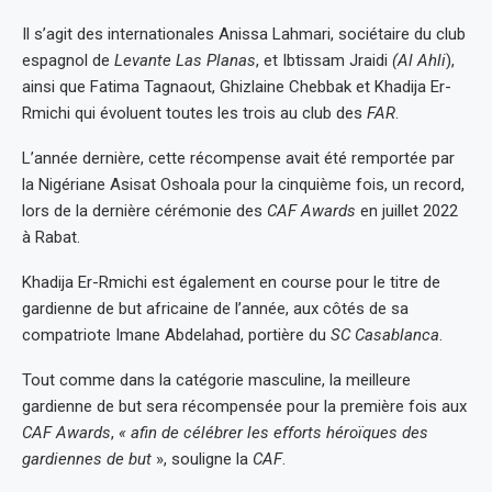
Il s’agit des internationales Anissa Lahmari, sociétaire du club
espagnol de
Levante Las Planas
, et Ibtissam Jraidi
(Al Ahli
),
ainsi que Fatima Tagnaout, Ghizlaine Chebbak et Khadija Er-
Rmichi qui évoluent toutes les trois au club des
FAR
.
L’année dernière, cette récompense avait été remportée par
la Nigériane Asisat Oshoala pour la cinquième fois, un record,
lors de la dernière cérémonie des
CAF Awards
en juillet 2022
à Rabat.
Khadija Er-Rmichi est également en course pour le titre de
gardienne de but africaine de l’année, aux côtés de sa
compatriote Imane Abdelahad, portière du
SC Casablanca
.
Tout comme dans la catégorie masculine, la meilleure
gardienne de but sera récompensée pour la première fois aux
CAF Awards
,
« afin de célébrer les efforts héroïques des
gardiennes de but
», souligne la
CAF
.