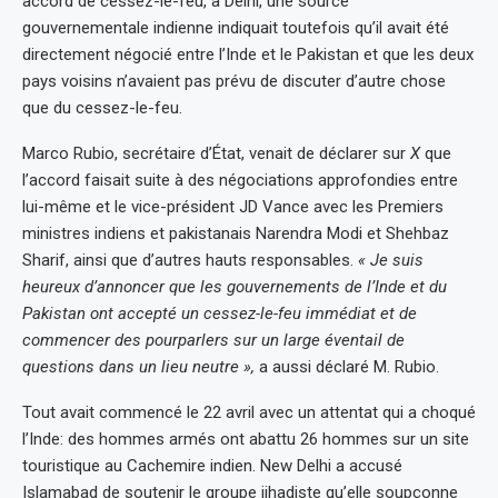
accord de cessez-le-feu, à Delhi, une source
gouvernementale indienne indiquait toutefois qu’il avait été
directement négocié entre l’Inde et le Pakistan et que les deux
pays voisins n’avaient pas prévu de discuter d’autre chose
que du cessez-le-feu.
Marco Rubio, secrétaire d’État, venait de déclarer sur
X
que
l’accord faisait suite à des négociations approfondies entre
lui-même et le vice-président JD Vance avec les Premiers
ministres indiens et pakistanais Narendra Modi et Shehbaz
Sharif, ainsi que d’autres hauts responsables.
« Je suis
heureux d’annoncer que les gouvernements de l’Inde et du
Pakistan ont accepté un cessez-le-feu immédiat et de
commencer des pourparlers sur un large éventail de
questions dans un lieu neutre »,
a aussi déclaré M. Rubio.
Tout avait commencé le 22 avril avec un attentat qui a choqué
l’Inde: des hommes armés ont abattu 26 hommes sur un site
touristique au Cachemire indien. New Delhi a accusé
Islamabad de soutenir le groupe jihadiste qu’elle soupçonne