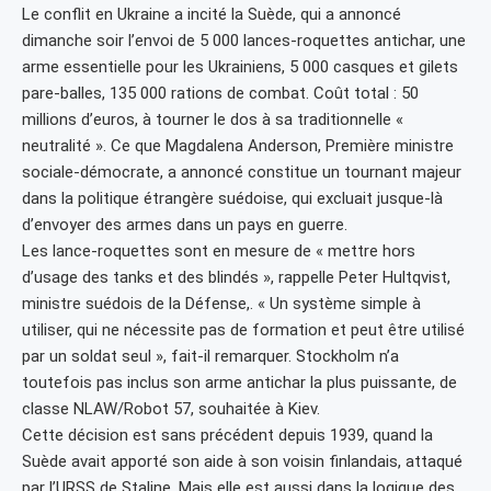
Le conflit en Ukraine a incité la Suède, qui a annoncé
dimanche soir l’envoi de 5 000 lances-roquettes antichar, une
arme essentielle pour les Ukrainiens, 5 000 casques et gilets
pare-balles, 135 000 rations de combat. Coût total : 50
millions d’euros, à tourner le dos à sa traditionnelle «
neutralité ». Ce que Magdalena Anderson, Première ministre
sociale-démocrate, a annoncé constitue un tournant majeur
dans la politique étrangère suédoise, qui excluait jusque-là
d’envoyer des armes dans un pays en guerre.
Les lance-roquettes sont en mesure de « mettre hors
d’usage des tanks et des blindés », rappelle Peter Hultqvist,
ministre suédois de la Défense,. « Un système simple à
utiliser, qui ne nécessite pas de formation et peut être utilisé
par un soldat seul », fait-il remarquer. Stockholm n’a
toutefois pas inclus son arme antichar la plus puissante, de
classe NLAW/Robot 57, souhaitée à Kiev.
Cette décision est sans précédent depuis 1939, quand la
Suède avait apporté son aide à son voisin finlandais, attaqué
par l’URSS de Staline. Mais elle est aussi dans la logique des