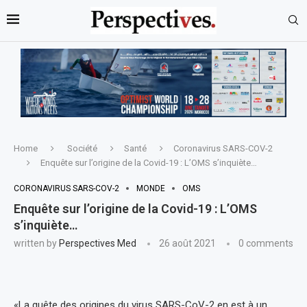
Home
Société
Santé
Coronavirus SARS-COV-2
Enquête sur l’origine de la Covid-19 : L’OMS s’inquiète…
CORONAVIRUS SARS-COV-2
MONDE
OMS
Enquête sur l’origine de la Covid-19 : L’OMS
s’inquiète…
written by
Perspectives Med
26 août 2021
0 comments
«La quête des origines du virus SARS-CoV-2 en est à un