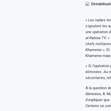
« Les radars te
s’ajoutent les 
une opération de
al-Rabiaa TV
.
« 
chefs militaires
Khamenei ».
Et 
Khamenei mai
« Si l’opération
éliminées. Au m
sécuritaires, r
A la question de
éliminées, A. 
d’expliquer que
Certains se son