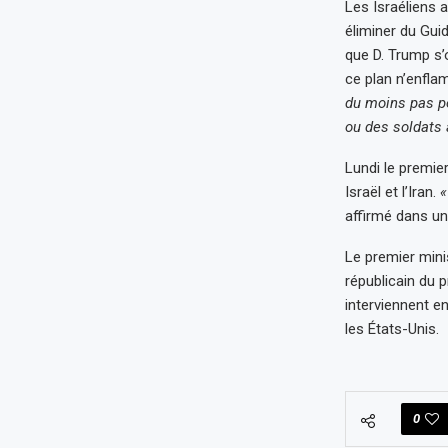
Les Israéliens a
éliminer du Gui
que D. Trump s’o
ce plan n’enflam
du moins pas po
ou des soldats 
Lundi le premier
Israël et l’Iran.
«
affirmé dans un
Le premier minis
républicain du 
interviennent en
les États-Unis.
0