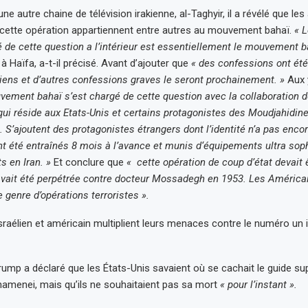
ne autre chaine de télévision irakienne, al-Taghyir, il a révélé que le
 cette opération appartiennent entre autres au mouvement bahaï.
« 
é de cette question a l’intérieur est essentiellement le mouvement b
à Haïfa, a-t-il précisé. Avant d’ajouter que
« des confessions ont ét
iens et d’autres confessions graves le seront prochainement. »
Aux 
vement bahaï s’est chargé de cette question avec la collaboration d
, qui réside aux Etats-Unis et certains protagonistes des Moudjahidin
. S’ajoutent des protagonistes étrangers dont l’identité n’a pas enco
ont été entraînés 8 mois à l’avance et munis d‘équipements ultra sop
ts en Iran. »
Et conclure que
« cette opération de coup d’état devait ê
 avait été perpétrée contre docteur Mossadegh en 1953. Les Améric
 genre d’opérations terroristes ».
israélien et américain multiplient leurs menaces contre le numéro un 
rump a déclaré que les États-Unis savaient où se cachait le guide su
 Khamenei, mais qu’ils ne souhaitaient pas sa mort
« pour l’instant ».