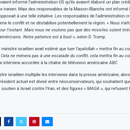
vaient informé l’administration US qu’ils avaient élaboré un plan créd
de iranien. Mais des responsables de la Maison-Blanche ont informé l
pposait à une telle initiative. Les responsables de l’administration c
me le conflit et ne déstabilise potentiellement la région.
« Nous n’all
ur l’instant. Mais nous ne voulons pas que des missiles soient tirés
américains. Notre patience est à bout
», selon D. Trump.
 ministre israélien avait estimé que tuer l’ayatollah
« mettra fin au con
 Cela ne mènera pas à une escalade du conflit, cela mettra fin au con
e interview accordée à la chaîne de télévision américaine
ABC
.
tre israélien multiplie les interviews dans la presse américaine, alors
président actuel est divisé entre néoconservateurs, qui souhaitent qu
 soutien à Israël contre l’Iran, et des figures
« MAGA »,
qui refusent 