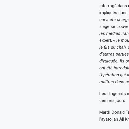
Interrogé dans u
impliqués dans
qui a été charg
siège se trouve 
les médias iran
expert,
« le mou
le fils du chah
d’autres parties
divulguée. Ils 
ont été introdui
l’opération qui
maîtres dans ce
Les dirigeants 
derniers jours.
Mardi, Donald T
l’ayatollah Ali