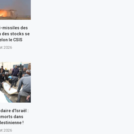
i-missiles des
n des stocks se
elon le CSIS
let 2026
aire d’Israël :
 morts dans
lestinienne !
let 2026