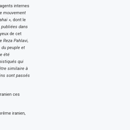
s agents internes
Le mouvement
ahaï »,
dont le
é publiées dans
yeux de cet
e Reza Pahlavi,
e du peuple et
re été
histiqués qui
tre similaire à
ains sont passés
iranien ces
prême iranien,