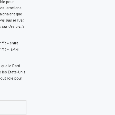
ible pour
es Israéliens
raignaient que
ons pas le tuer,
 sur des civils
flit »
entre
flit »
, a-t-il
 que le Parti
e les États-Unis
tout rôle pour