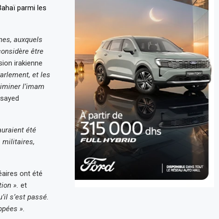
ines, auxquels
considère être
ision irakienne
Parlement, et les
éliminer l’imam
 sayed
auraient été
militaires,
éaires ont été
tion ».
et
’il s’est passé.
ppées ».