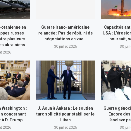
-otanienne en
Guerre irano-américaine
Capacités ant
appes russes
relancée : Pas de répit, ni de
USA : L’érosio
tre plusieurs
négociations en vue…
poursuit, s
res ukrainiens
30 juillet 2026
30 juil
let 2026
à Washington :
J. Aoun à Ankara : Le soutien
Guerre génocid
on concernant
turc sollicité pour stabiliser le
Encore des
nt à D. Trump
Liban
l’enclave pa
let 2026
30 juillet 2026
30 juil