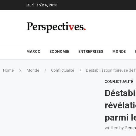
jeudi, août 6, 2026
MAROC
ECONOMIE
ENTREPRISES
MONDE
Home
Monde
Conflictualité
Déstabilisation foireuse de 
CONFLICTUALITÉ
Déstabil
révélat
parmi l
written by
Persp