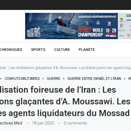
CHRONIQUES
SPORTS
CULTURE
PLANÈTE
l’Iran : Les révélations glaçantes d’A. Moussawi. Les Bahaï parmi les agents l
CONFLITS MILITAIRES
GUERRE
GUERRE ENTRE ISRAËL ET L’IRAN
I
isation foireuse de l’Iran : Les
ions glaçantes d’A. Moussawi. Les
es agents liquidateurs du Mossad
ectives Med
18 juin 2025
0 comments