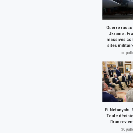
Guerre russo
Ukraine : Fr
massives con
sites militai
30 juil
B. Netanyahu 
Toute décisi
l’Iran revie
30 juil