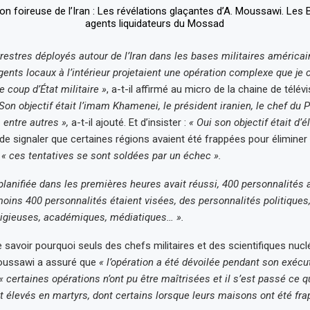
rrestres déployés autour de l’Iran dans les bases militaires américa
agents locaux à l’intérieur projetaient une opération complexe que je 
 coup d’État militaire »
, a-t-il affirmé au micro de la chaine de télév
Son objectif était l’imam Khamenei, le président iranien, le chef du 
 entre autres »,
a-t-il ajouté. Et d’insister :
« Oui son objectif était d’
de signaler que certaines régions avaient été frappées pour éliminer
s
« ces tentatives se sont soldées par un échec ».
 planifiée dans les premières heures avait réussi, 400 personnalités 
oins 400 personnalités étaient visées, des personnalités politiques, 
eligieuses, académiques, médiatiques… ».
 savoir pourquoi seuls des chefs militaires et des scientifiques nucl
Moussawi a assuré que
« l’opération a été dévoilée pendant son exécu
« certaines opérations n’ont pu être maîtrisées et il s’est passé ce qu
t élevés en martyrs, dont certains lorsque leurs maisons ont été fra