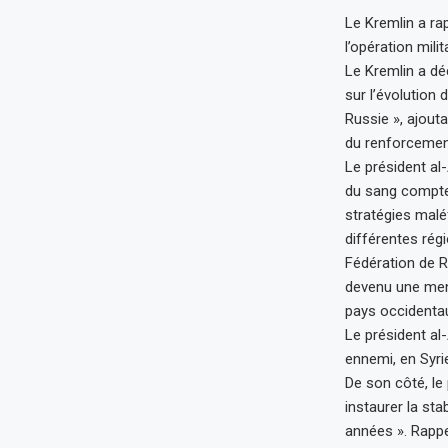
Le Kremlin a ra
l’opération mili
Le Kremlin a dé
sur l’évolution 
Russie », ajouta
du renforcement
Le président al
du sang compte 
stratégies malé
différentes régi
Fédération de Ru
devenu une mena
pays occidentaux
Le président al
ennemi, en Syri
De son côté, le 
instaurer la sta
années ». Rappel