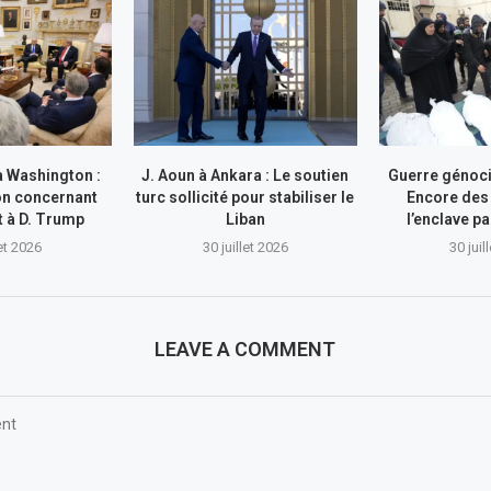
à Washington :
J. Aoun à Ankara : Le soutien
Guerre génocid
on concernant
turc sollicité pour stabiliser le
Encore des
nt à D. Trump
Liban
l’enclave pa
let 2026
30 juillet 2026
30 juil
LEAVE A COMMENT