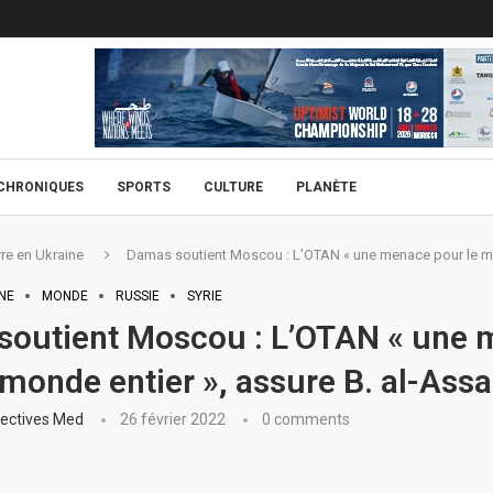
CHRONIQUES
SPORTS
CULTURE
PLANÈTE
re en Ukraine
Damas soutient Moscou : L’OTAN « une menace pour le mo
NE
MONDE
RUSSIE
SYRIE
soutient Moscou : L’OTAN « une
 monde entier », assure B. al-Ass
ectives Med
26 février 2022
0 comments