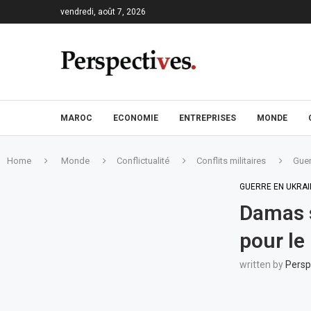
vendredi, août 7, 2026
MAROC
ECONOMIE
ENTREPRISES
MONDE
Home
Monde
Conflictualité
Conflits militaires
Guer
GUERRE EN UKRAI
Damas 
pour le
written by
Persp