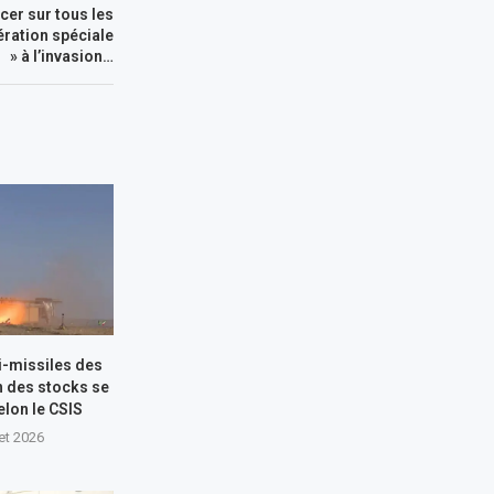
cer sur tous les
pération spéciale
» à l’invasion…
i-missiles des
n des stocks se
elon le CSIS
let 2026