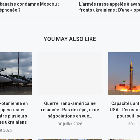
libanaise condamne Moscou :
L’armée russe appelée à avan
léphonée ?
fronts ukrainiens : D’une « o
YOU MAY ALSO LIKE
-otanienne en
Guerre irano-américaine
Capacités ant
appes russes
relancée : Pas de répit, ni de
USA : L’érosio
tre plusieurs
négociations en vue…
poursuit, s
res ukrainiens
30 juillet 2026
30 juil
let 2026