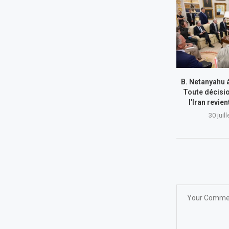
B. Netanyahu 
Toute décisi
l’Iran revie
30 juil