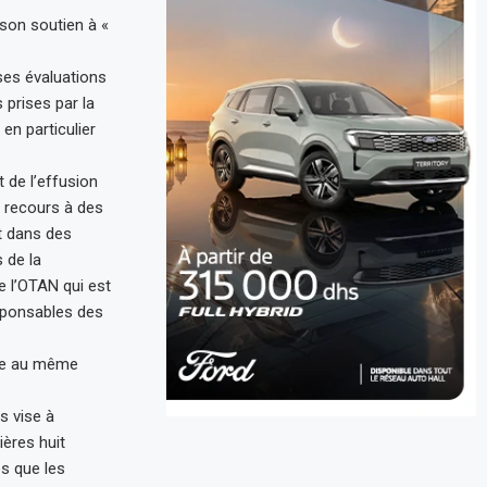
 son soutien à «
ses évaluations
 prises par la
en particulier
 de l’effusion
t recours à des
et dans des
 de la
e l’OTAN qui est
esponsables des
ace au même
s vise à
ières huit
ès que les