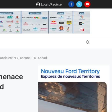
Login/Register
nde entier », assure B. al-Assad
 menace
ad