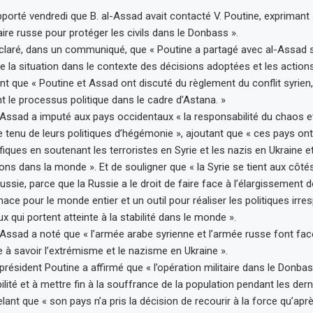
pporté vendredi que B. al-Assad avait contacté V. Poutine, exprimant
taire russe pour protéger les civils dans le Donbass ».
claré, dans un communiqué, que « Poutine a partagé avec al-Assad 
de la situation dans le contexte des décisions adoptées et les actions
nt que « Poutine et Assad ont discuté du règlement du conflit syrien, 
 le processus politique dans le cadre d’Astana. »
-Assad a imputé aux pays occidentaux « la responsabilité du chaos et
tenu de leurs politiques d’hégémonie », ajoutant que « ces pays on
fiques en soutenant les terroristes en Syrie et les nazis en Ukraine 
ons dans la monde ». Et de souligner que « la Syrie se tient aux côtés
ssie, parce que la Russie a le droit de faire face à l’élargissement d
ce pour le monde entier et un outil pour réaliser les politiques irr
 qui portent atteinte à la stabilité dans le monde ».
-Assad a noté que « l’armée arabe syrienne et l’armée russe font f
e à savoir l’extrémisme et le nazisme en Ukraine ».
président Poutine a affirmé que « l’opération militaire dans le Donbas
bilité et à mettre fin à la souffrance de la population pendant les dern
ant que « son pays n’a pris la décision de recourir à la force qu’apr