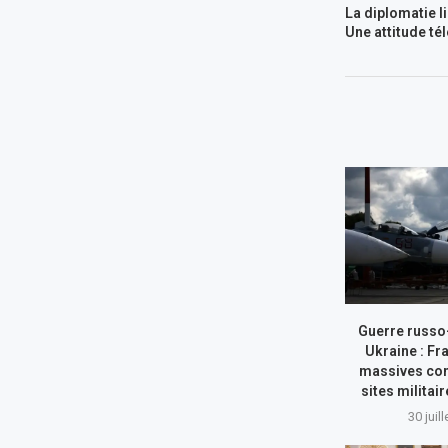
La diplomatie 
Une attitude té
Guerre russo
Ukraine : Fr
massives con
sites militai
30 juil