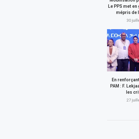
Le PPS met en 
mépris de l
30 juil
En renforçant
PAM : F. Lekja
les cr
27 juil