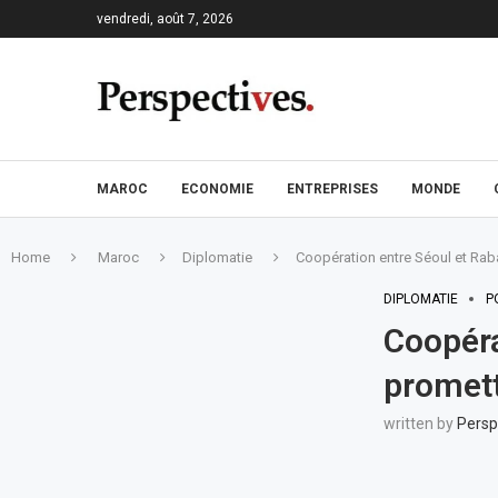
vendredi, août 7, 2026
MAROC
ECONOMIE
ENTREPRISES
MONDE
Home
Maroc
Diplomatie
Coopération entre Séoul et Raba
DIPLOMATIE
P
Coopéra
promett
written by
Persp