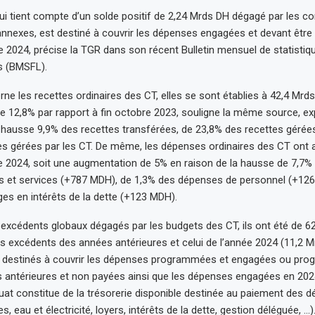
ui tient compte d’un solde positif de 2,24 Mrds DH dégagé par les 
annexes, est destiné à couvrir les dépenses engagées et devant être
e 2024, précise la TGR dans son récent Bulletin mensuel de statistiq
es (BMSFL).
rne les recettes ordinaires des CT, elles se sont établies à 42,4 Mrd
 12,8% par rapport à fin octobre 2023, souligne la même source, exp
a hausse 9,9% des recettes transférées, de 23,8% des recettes gérées 
s gérées par les CT. De même, les dépenses ordinaires des CT ont a
e 2024, soit une augmentation de 5% en raison de la hausse de 7,7
ns et services (+787 MDH), de 1,3% des dépenses de personnel (+12
es en intérêts de la dette (+123 MDH).
excédents globaux dégagés par les budgets des CT, ils ont été de 62
 excédents des années antérieures et celui de l’année 2024 (11,2 M
 destinés à couvrir les dépenses programmées et engagées ou pro
s antérieures et non payées ainsi que les dépenses engagées en 202
quat constitue de la trésorerie disponible destinée au paiement des 
es, eau et électricité, loyers, intérêts de la dette, gestion déléguée, …)