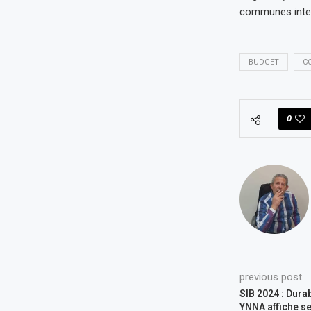
communes interv
BUDGET
CO
0
previous post
SIB 2024 : Dura
YNNA affiche s