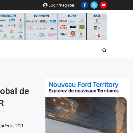
Login/Register
lobal de
GR