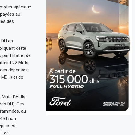
comptes spéciaux
 payées au
ues des
s DH en
liquant cette
par l’État et de
tteint 22 Mrds
% des dépenses
6 MDH) et de
 Mrds DH. Ils
rds DH). Ces
grammées, au
4 et non
dépenses
. Les