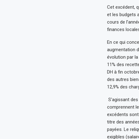
Cet excédent, q
et les budgets 
cours de l’anné
finances local
En ce qui conce
augmentation de
évolution par l
11% des recette
DH à fin octobr
des autres bie
12,9% des charg
S’agissant des 
comprennent les
excédents sont
titre des année
payées. Le reli
exigibles (salair