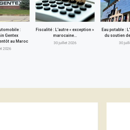
utomobile :
Fiscalité : L’autre « exception »
Eau potable : 
in Gentex
marocaine…
du soutien 
entôt au Maroc
30 juillet 2026
30 juil
let 2026