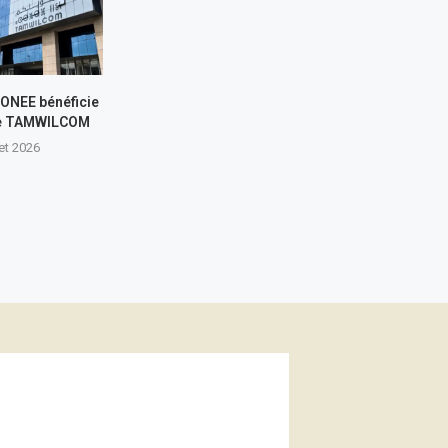
L’ONEE bénéficie
de TAMWILCOM
let 2026