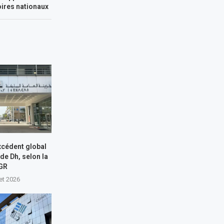
toires nationaux
xcédent global
 de Dh, selon la
GR
let 2026