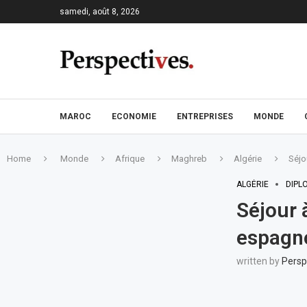
samedi, août 8, 2026
MAROC
ECONOMIE
ENTREPRISES
MONDE
Home
Monde
Afrique
Maghreb
Algérie
Séjo
ALGÉRIE
DIPL
Séjour 
espagno
written by
Persp