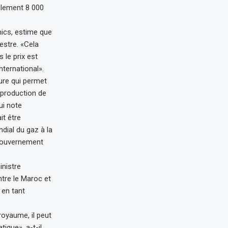
ulement 8 000
ics, estime que
restre. «Cela
 le prix est
nternational».
ture qui permet
a production de
ui note
it être
ial du gaz à la
 gouvernement
inistre
tre le Maroc et
 en tant
oyaume, il peut
ique», a-t-il