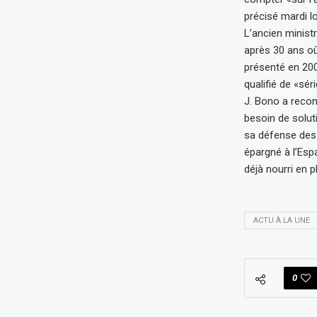
précisé mardi lo
L’ancien minist
après 30 ans où 
présenté en 200
qualifié de «sér
J. Bono a reconn
besoin de soluti
sa défense des 
épargné à l’Espa
déjà nourri en p
ACTU À LA UNE
0