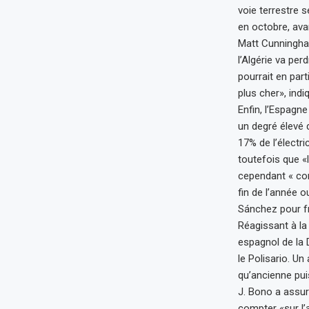
voie terrestre 
en octobre, avan
Matt Cunningham
l’Algérie va per
pourrait en part
plus cher», indi
Enfin, l’Espagn
un degré élevé d
17% de l’électri
toutefois que «
cependant « co
fin de l’année
Sánchez pour fre
Réagissant à la
espagnol de la 
le Polisario. Un
qu’ancienne pui
J. Bono a assur
compter «sur l’