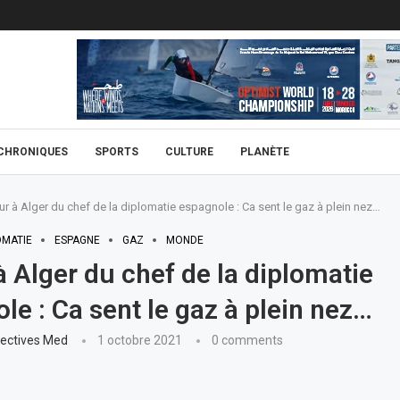
CHRONIQUES
SPORTS
CULTURE
PLANÈTE
ur à Alger du chef de la diplomatie espagnole : Ca sent le gaz à plein nez…
OMATIE
ESPAGNE
GAZ
MONDE
à Alger du chef de la diplomatie
le : Ca sent le gaz à plein nez…
ectives Med
1 octobre 2021
0 comments