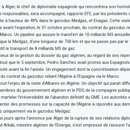
 à Alger, le chef de diplomatie espagnole qui rencontrera son homol
 responsables, sera accompagné, rapporte EFE, par les présidents 
ée à hauteur de 49% dans le gazoduc Medgaz, et Enagas. Cette visite
avant l’expiration, le 31 octobre prochain, du contrat du gazoduc reli
 Maroc. Un pipeline qui assure le transfert de 10 milliards M3 annuell
 que le Medgaz, d’une longueur de 750 km et qui ne passe pas par le t
it le transport de 8 milliards M3 de gaz.
ieux de la gestion du dossier du gaz algérien, au regard de ses répe
rtout que le 5 septembre, Pedro Sanchez avait promis aux Espagnols
tricité avant la fin l’année. Un engagement dont la concrétisation dépen
u contrat du gazoduc reliant l’Algérie à l’Espagne via le Maroc.
tout l’enjeu de la visite d’Albares en Algérie. Un objectif qui parait diffic
membres du gouvernement algérien et le PDG de la compagnie publi
 marteler l’irréversibilité de l’abandon définitif du GME. Les autorité
enter des promesses sur la capacité de l’Algérie à répondre aux de
az uniquement via le gazoduc Medgaz.
ux jours après l’annonce par Alger de la rupture de ses relations dip
Arkab, ministre algérien de l’Energie, s’est empressé de rassurer 