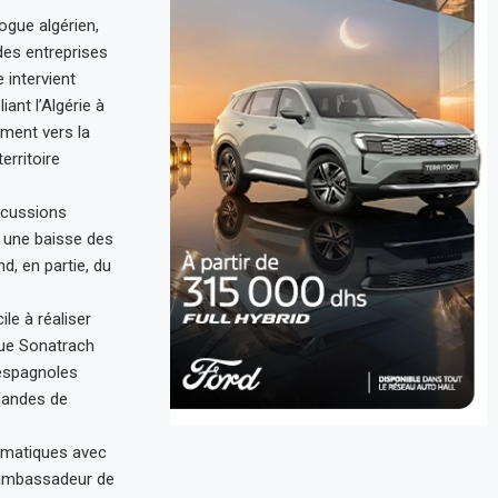
ogue algérien,
des entreprises
 intervient
ant l’Algérie à
ement vers la
erritoire
rcussions
 une baisse des
d, en partie, du
ile à réaliser
que Sonatrach
s espagnoles
mandes de
lomatiques avec
l’ambassadeur de