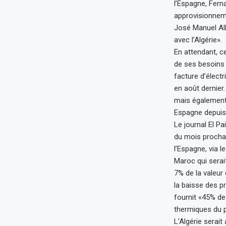
l’Espagne, Fern
approvisionnem
José Manuel Alb
avec l’Algérie».
En attendant, c
de ses besoins 
facture d’élect
en août dernier.
mais également
Espagne depuis 
Le journal El Pa
du mois prochai
l’Espagne, via l
Maroc qui serait
7% de la valeur 
la baisse des pr
fournit «45% de
thermiques du p
L’Algérie serai