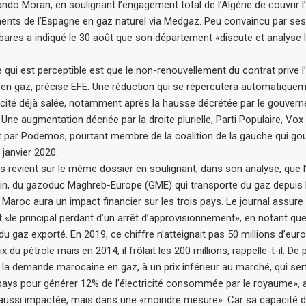
ando Moran, en soulignant l’engagement total de l’Algérie de couvrir 
ents de l’Espagne en gaz naturel via Medgaz. Peu convaincu par se
ares a indiqué le 30 août que son département «discute et analyse l
e qui est perceptible est que le non-renouvellement du contrat prive
en gaz, précise EFE. Une réduction qui se répercutera automatiquem
ricité déjà salée, notamment après la hausse décrétée par le gouve
 Une augmentation décriée par la droite plurielle, Parti Populaire, Vo
 par Podemos, pourtant membre de la coalition de la gauche qui go
janvier 2020.
is revient sur le même dossier en soulignant, dans son analyse, que l’a
n, du gazoduc Maghreb-Europe (GME) qui transporte du gaz depuis l’
e Maroc aura un impact financier sur les trois pays. Le journal assure 
 «le principal perdant d’un arrêt d’approvisionnement», en notant que
du gaz exporté. En 2019, ce chiffre n’atteignait pas 50 millions d’eur
ix du pétrole mais en 2014, il frôlait les 200 millions, rappelle-t-il. De
 la demande marocaine en gaz, à un prix inférieur au marché, qui ser
ays pour générer 12% de l’électricité consommée par le royaume», a
t aussi impactée, mais dans une «moindre mesure». Car sa capacité d