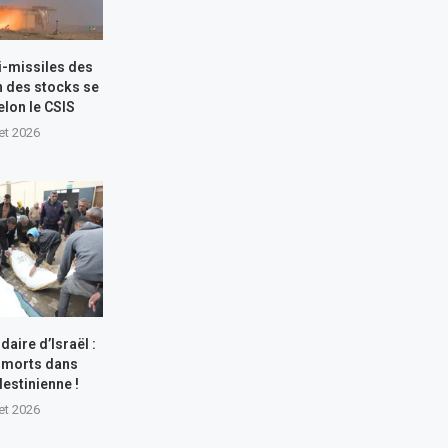
i-missiles des
n des stocks se
elon le CSIS
let 2026
aire d’Israël :
 morts dans
lestinienne !
let 2026