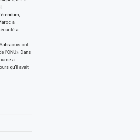
l.
éférendum,
 Maroc a
écurité a
 «Sahraouis ont
 de l’ONU». Dans
oyaume a
urs qu’il avait