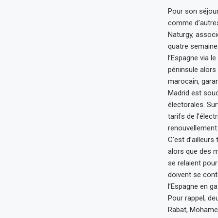
Pour son séjour
comme d’autres
Naturgy, associ
quatre semaines 
l’Espagne via le
péninsule alors
marocain, garant
Madrid est souc
électorales. Su
tarifs de l’élec
renouvellement d
C’est d’ailleurs 
alors que des 
se relaient pour
doivent se cont
l’Espagne en g
Pour rappel, de
Rabat, Mohamed 