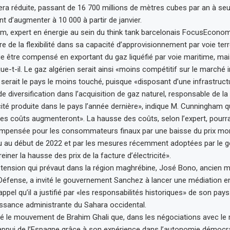
sera réduite, passant de 16 700 millions de mètres cubes par an à se
t d’augmenter à 10 000 à partir de janvier.
, expert en énergie au sein du think tank barcelonais FocusEconom
dre de la flexibilité dans sa capacité d’approvisionnement par voie ter
ie être compensé en exportant du gaz liquéfié par voie maritime, mais
que-t-il. Le gaz algérien serait ainsi «moins compétitif sur le marché i
e serait le pays le moins touché, puisque «disposant d’une infrastruc
e diversification dans l’acquisition de gaz naturel, responsable de l
cité produite dans le pays l’année dernière», indique M. Cunningham q
les coûts augmenteront». La hausse des coûts, selon l’expert, pourra
mpensée pour les consommateurs finaux par une baisse du prix mond
 ou au début de 2022 et par les mesures récemment adoptées par le
iner la hausse des prix de la facture d’électricité».
 tension qui prévaut dans la région maghrébine, José Bono, ancien m
Défense, a invité le gouvernement Sanchez à lancer une médiation en
 appel qu’il a justifié par «les responsabilités historiques» de son pays
ssance administrante du Sahara occidental.
é le mouvement de Brahim Ghali que, dans les négociations avec le r
appui de l’Espagne grâce à son expérience dans l’autonomie démocrat