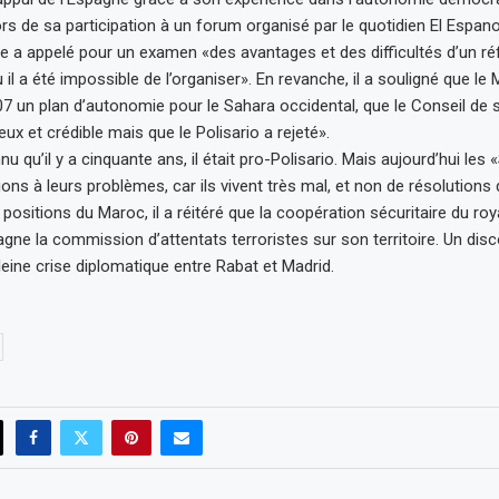
rs de sa participation à un forum organisé par le quotidien El Espano
re a appelé pour un examen «des avantages et des difficultés d’un r
il a été impossible de l’organiser». En revanche, il a souligné que le
7 un plan d’autonomie pour le Sahara occidental, que le Conseil de s
ieux et crédible mais que le Polisario a rejeté».
u qu’il y a cinquante ans, il était pro-Polisario. Mais aujourd’hui les
ons à leurs problèmes, car ils vivent très mal, et non de résolutions
positions du Maroc, il a réitéré que la coopération sécuritaire du r
gne la commission d’attentats terroristes sur son territoire. Un disco
leine crise diplomatique entre Rabat et Madrid.