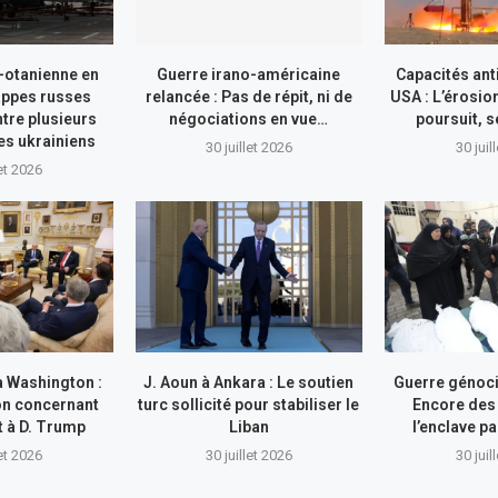
-otanienne en
Guerre irano-américaine
Capacités ant
appes russes
relancée : Pas de répit, ni de
USA : L’érosio
tre plusieurs
négociations en vue…
poursuit, s
res ukrainiens
30 juillet 2026
30 juil
let 2026
à Washington :
J. Aoun à Ankara : Le soutien
Guerre génocid
on concernant
turc sollicité pour stabiliser le
Encore des
nt à D. Trump
Liban
l’enclave pa
let 2026
30 juillet 2026
30 juil