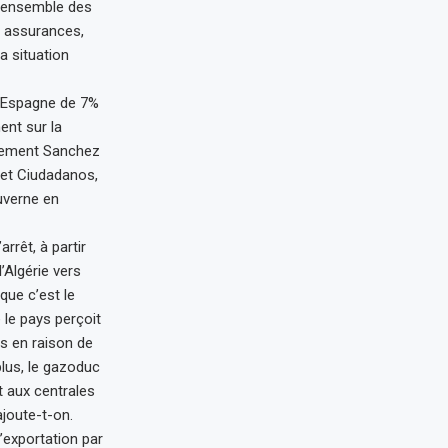
l’ensemble des
s assurances,
a situation
 l’Espagne de 7%
ent sur la
rnement Sanchez
x et Ciudadanos,
uverne en
rrêt, à partir
Algérie vers
que c’est le
 le pays perçoit
os en raison de
 plus, le gazoduc
t aux centrales
joute-t-on.
’exportation par