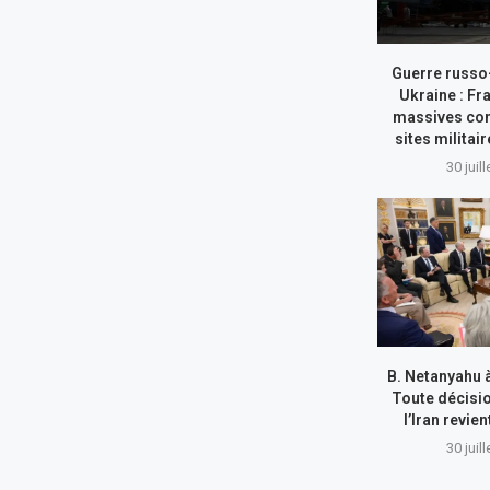
Guerre russo
Ukraine : Fr
massives con
sites militai
30 juil
B. Netanyahu 
Toute décisi
l’Iran revie
30 juil