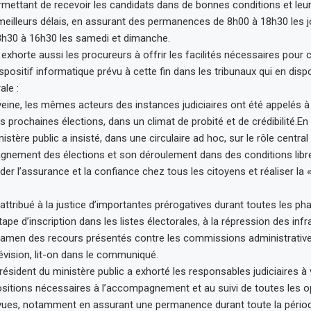
rmettant de recevoir les candidats dans de bonnes conditions et leur 
meilleurs délais, en assurant des permanences de 8h00 à 18h30 les j
8h30 à 16h30 les samedi et dimanche.
exhorte aussi les procureurs à offrir les facilités nécessaires pour 
dispositif informatique prévu à cette fin dans les tribunaux qui en disp
ale :
ine, les mêmes acteurs des instances judiciaires ont été appelés à ve
prochaines élections, dans un climat de probité et de crédibilité.En 
istère public a insisté, dans une circulaire ad hoc, sur le rôle central 
nement des élections et son déroulement dans des conditions libre
er l’assurance et la confiance chez tous les citoyens et réaliser la 
 attribué à la justice d’importantes prérogatives durant toutes les p
étape d’inscription dans les listes électorales, à la répression des infr
examen des recours présentés contre les commissions administrativ
évision, lit-on dans le communiqué.
président du ministère public a exhorté les responsables judiciaires à 
ositions nécessaires à l’accompagnement et au suivi de toutes les o
évues, notamment en assurant une permanence durant toute la pério