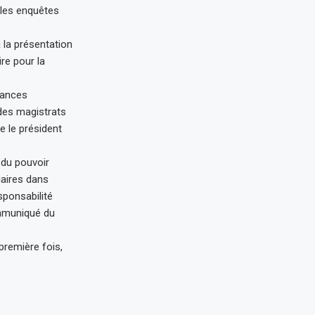
 les enquêtes
à la présentation
ire pour la
éances
 des magistrats
te le président
 du pouvoir
iaires dans
sponsabilité
ommuniqué du
première fois,