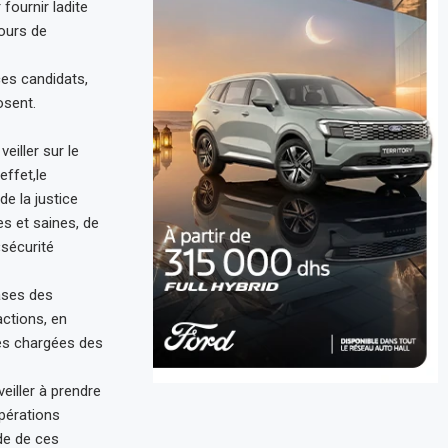
fournir ladite
ours de
ces candidats,
osent.
iller sur le
effet,le
de la justice
s et saines, de
«sécurité
hases des
actions, en
es chargées des
veiller à prendre
pérations
de de ces