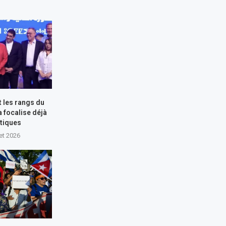
t les rangs du
a focalise déjà
itiques
let 2026