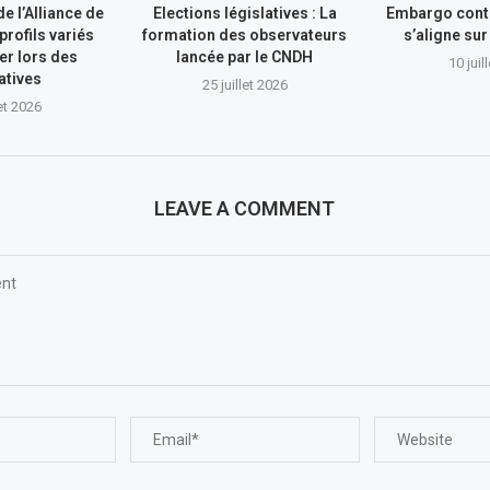
e l’Alliance de
Elections législatives : La
Embargo contr
profils variés
formation des observateurs
s’aligne su
er lors des
lancée par le CNDH
10 juil
atives
25 juillet 2026
let 2026
LEAVE A COMMENT