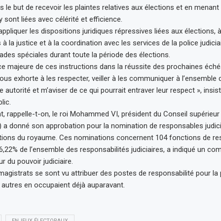
 le but de recevoir les plaintes relatives aux élections et en menant
y sont liées avec célérité et efficience.
d’appliquer les dispositions juridiques répressives liées aux élections, 
 à la justice et à la coordination avec les services de la police judicia
gades spéciales durant toute la période des élections.
ce majeure de ces instructions dans la réussite des prochaines éch
 vous exhorte à les respecter, veiller à les communiquer à l’ensemble
e autorité et m’aviser de ce qui pourrait entraver leur respect », insis
lic.
 rappelle-t-on, le roi Mohammed VI, président du Conseil supérieur
J) a donné son approbation pour la nomination de responsables judic
ictions du royaume. Ces nominations concernent 104 fonctions de re
t 46,22% de l’ensemble des responsabilités judiciaires, a indiqué un c
r du pouvoir judiciaire.
 magistrats se sont vu attribuer des postes de responsabilité pour la 
s autres en occupaient déjà auparavant.
ENJEUX ÉLECTORAUX