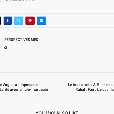
PERSPECTIVES MED
de Voghera : Imposante
Le bras droit d’A. Blinken a
arité avec le Italo-marocain
Rabat : Faire baisser l
YOU MAY ALSO LIKE