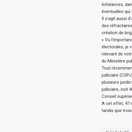
échéances, dans
éventuelles qui 
Il s’agit aussi 
des réfractaires
création de bri
« Vu l’importan
électorales, je
relevant de votr
du Ministère pub
Tout récemment,
judiciaire (CSP
plusieurs jurid
judiciaire, soi
Conseil supérieu
A cet effet, 47
tandis que troi
ACTU À LA UNE