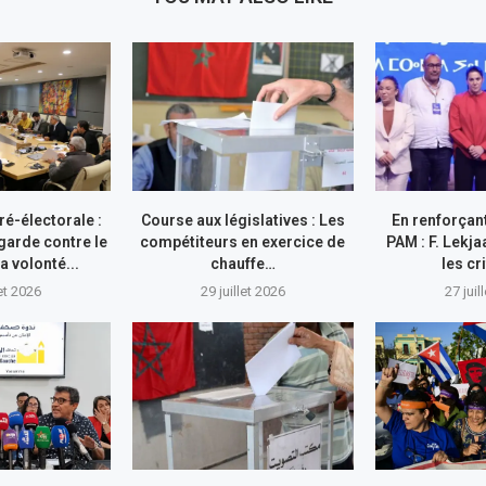
ré-électorale :
Course aux législatives : Les
En renforçan
garde contre le
compétiteurs en exercice de
PAM : F. Lekja
a volonté...
chauffe…
les cr
let 2026
29 juillet 2026
27 juil