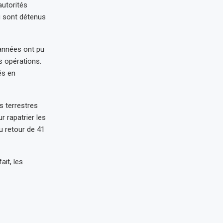
autorités
où sont détenus
 années ont pu
s opérations.
és en
s terrestres
 rapatrier les
u retour de 41
it, les