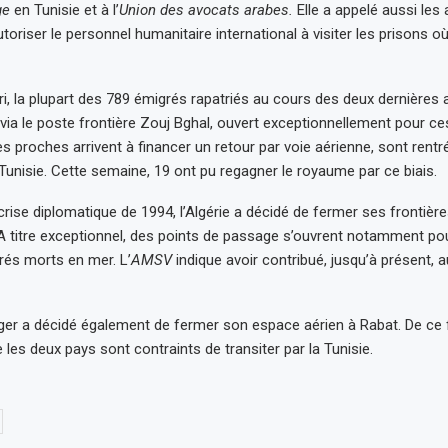
ge
en Tunisie et à l’
Union des avocats arabes.
Elle a appelé aussi les 
toriser le personnel humanitaire international à visiter les prisons 
, la plupart des 789 émigrés rapatriés au cours des deux dernières
 via le poste frontière Zouj Bghal, ouvert exceptionnellement pour ce
es proches arrivent à financer un retour par voie aérienne, sont rentr
unisie. Cette semaine, 19 ont pu regagner le royaume par ce biais.
 crise diplomatique de 1994, l’Algérie a décidé de fermer ses frontière
A titre exceptionnel, des points de passage s’ouvrent notamment pour
és morts en mer. L’
AMSV
indique avoir contribué, jusqu’à présent, a
ger a décidé également de fermer son espace aérien à Rabat. De ce fa
les deux pays sont contraints de transiter par la Tunisie.