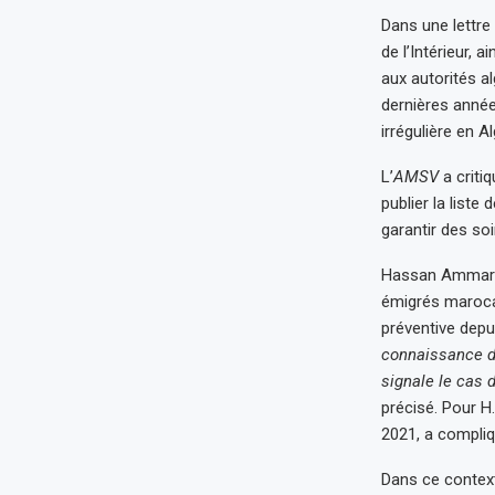
Dans une lettre
de l’Intérieur, a
aux autorités al
dernières année
irrégulière en A
L’
AMSV
a criti
publier la liste
garantir des so
Hassan Ammari q
émigrés marocai
préventive depu
connaissance de
signale le cas d
précisé. Pour H
2021, a compliqu
Dans ce context