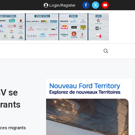
Login/Register
SV se
rants