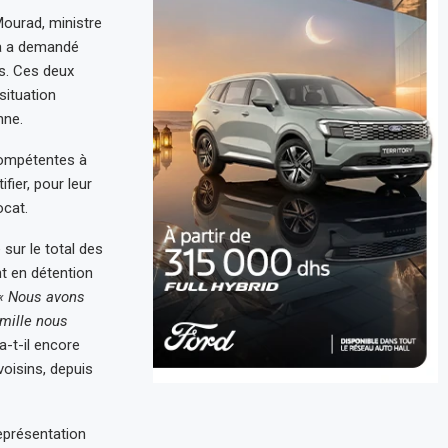
Mourad, ministre
a a demandé
rs. Ces deux
situation
nne.
 compétentes à
fier, pour leur
ocat.
 sur le total des
t en détention
« Nous avons
amille nous
a-t-il encore
voisins, depuis
représentation