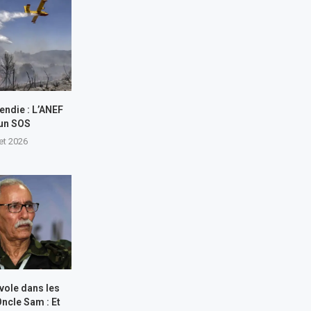
endie : L’ANEF
 un SOS
let 2026
 vole dans les
Oncle Sam : Et