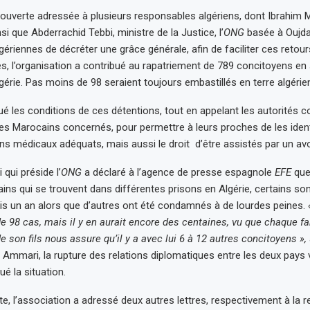
 ouverte adressée à plusieurs responsables algériens, dont Ibrahim 
insi que Abderrachid Tebbi, ministre de la Justice, l’
ONG
basée à Oujd
gériennes de décréter une grâce générale, afin de faciliter ces retou
s, l’organisation a contribué au rapatriement de 789 concitoyens en 
lgérie. Pas moins de 98 seraient toujours embastillés en terre algérie
qué les conditions de ces détentions, tout en appelant les autorités
 des Marocains concernés, pour permettre à leurs proches de les identi
ins médicaux adéquats, mais aussi le droit d’être assistés par un av
ui préside l’
ONG
a déclaré à l’agence de presse espagnole
EFE
que
ns qui se trouvent dans différentes prisons en Algérie, certains son
is un an alors que d’autres ont été condamnés à de lourdes peines.
 98 cas, mais il y en aurait encore des centaines, vu que chaque f
e son fils nous assure qu’il y a avec lui 6 à 12 autres concitoyens »,
. Ammari, la rupture des relations diplomatiques entre les deux pays 
é la situation.
e, l’association a adressé deux autres lettres, respectivement à la 