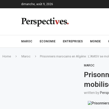
dimanche, août 9, 2026
MAROC
ECONOMIE
ENTREPRISES
MONDE
Home
Maroc
Prisonniers marocains en Algérie : L’AMSV se mob
MAROC
Prisonn
mobilis
written by
Persp