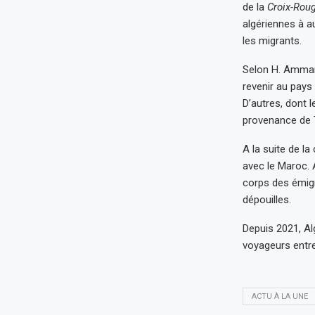
de la
Croix-Rou
algériennes à au
les migrants.
Selon H. Ammari
revenir au pays
D’autres, dont l
provenance de T
A la suite de la
avec le Maroc. 
corps des émigr
dépouilles.
Depuis 2021, Al
voyageurs entre 
ACTU À LA UNE