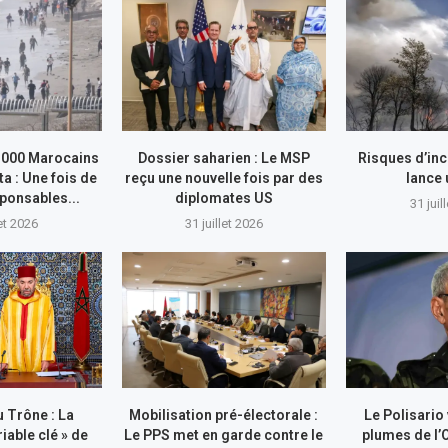
.000 Marocains
Dossier saharien : Le MSP
Risques d’inc
ta : Une fois de
reçu une nouvelle fois par des
lance
sponsables...
diplomates US
31 juil
let 2026
31 juillet 2026
 Trône : La
Mobilisation pré-électorale :
Le Polisario
riable clé » de
Le PPS met en garde contre le
plumes de l’