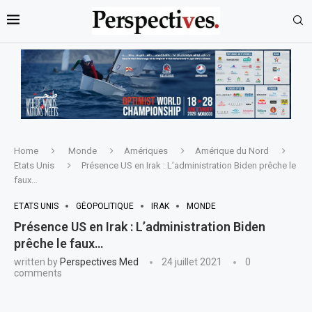
Home
Monde
Amériques
Amérique du Nord
Etats Unis
Présence US en Irak : L’administration Biden prêche le
faux…
ETATS UNIS
GÉOPOLITIQUE
IRAK
MONDE
Présence US en Irak : L’administration Biden
prêche le faux…
written by
Perspectives Med
24 juillet 2021
0
comments