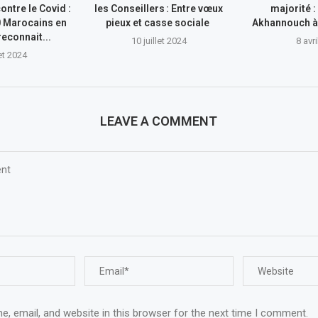
ontre le Covid :
les Conseillers : Entre vœux
majorité :
0 Marocains en
pieux et casse sociale
Akhannouch à 
reconnait...
10 juillet 2024
8 avr
let 2024
LEAVE A COMMENT
, email, and website in this browser for the next time I comment.