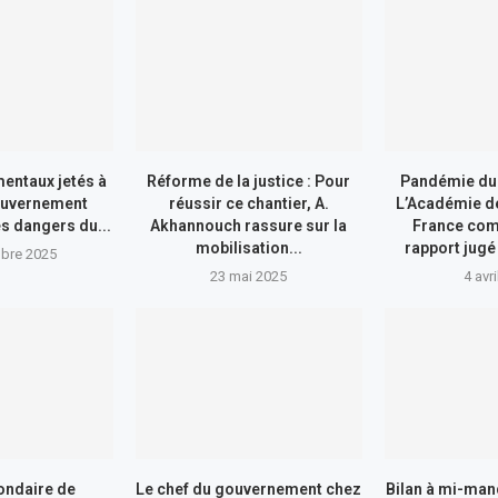
entaux jetés à
Réforme de la justice : Pour
Pandémie du 
gouvernement
réussir ce chantier, A.
L’Académie d
es dangers du...
Akhannouch rassure sur la
France co
mobilisation...
rapport jugé
bre 2025
23 mai 2025
4 avr
ondaire de
Le chef du gouvernement chez
Bilan à mi-mand