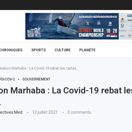
CHRONIQUES
SPORTS
CULTURE
PLANÈTE
ration Marhaba : La Covid-19 rebat les cartes…
RS-COV-2
GOUVERNEMENT
on Marhaba : La Covid-19 rebat le
…
ectives Med
12 juillet 2021
0 comments