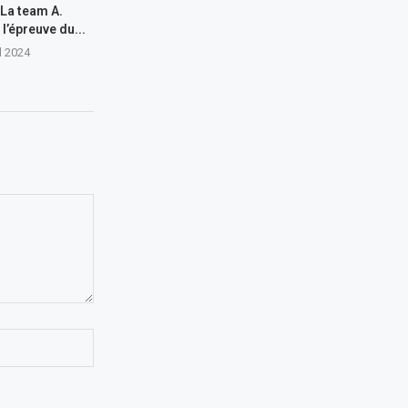
 La team A.
l’épreuve du...
il 2024