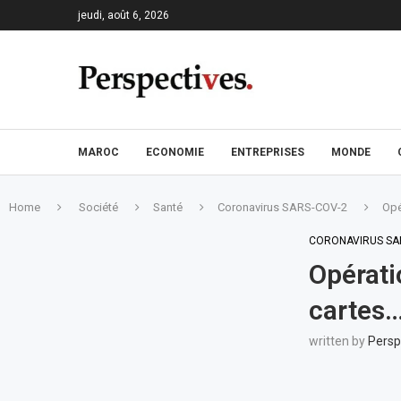
jeudi, août 6, 2026
MAROC
ECONOMIE
ENTREPRISES
MONDE
Home
Société
Santé
Coronavirus SARS-COV-2
Opé
CORONAVIRUS SA
Opérati
cartes
written by
Persp