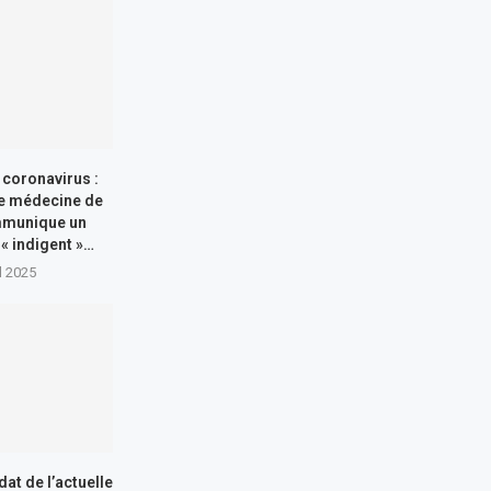
coronavirus :
e médecine de
mmunique un
 « indigent »…
il 2025
at de l’actuelle