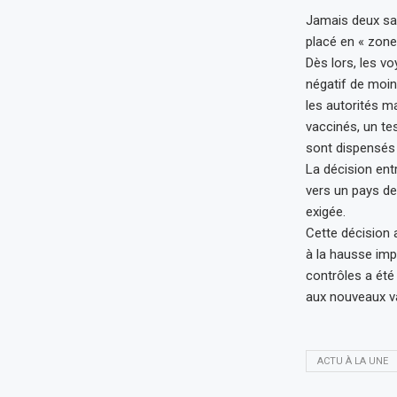
Jamais deux sa
placé en « zone 
Dès lors, les v
négatif de moin
les autorités ma
vaccinés, un te
sont dispensés 
La décision ent
vers un pays de
exigée.
Cette décision a
à la hausse im
contrôles a été
aux nouveaux var
ACTU À LA UNE