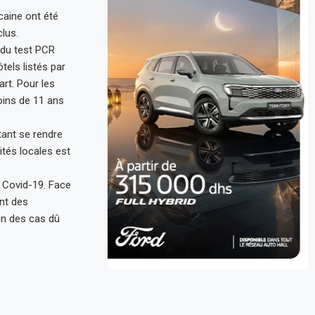
aine ont été
clus.
 du test PCR
els listés par
art. Pour les
oins de 11 ans
tant se rendre
ités locales est
l Covid-19. Face
nt des
on des cas dû