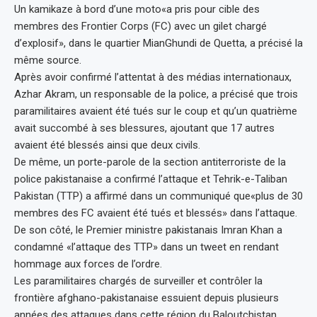
Un kamikaze à bord d’une moto«a pris pour cible des
membres des Frontier Corps (FC) avec un gilet chargé
d’explosif», dans le quartier MianGhundi de Quetta, a précisé la
même source.
Après avoir confirmé l’attentat à des médias internationaux,
Azhar Akram, un responsable de la police, a précisé que trois
paramilitaires avaient été tués sur le coup et qu’un quatrième
avait succombé à ses blessures, ajoutant que 17 autres
avaient été blessés ainsi que deux civils.
De même, un porte-parole de la section antiterroriste de la
police pakistanaise a confirmé l’attaque et Tehrik-e-Taliban
Pakistan (TTP) a affirmé dans un communiqué que«plus de 30
membres des FC avaient été tués et blessés» dans l’attaque.
De son côté, le Premier ministre pakistanais Imran Khan a
condamné «l’attaque des TTP» dans un tweet en rendant
hommage aux forces de l’ordre.
Les paramilitaires chargés de surveiller et contrôler la
frontière afghano-pakistanaise essuient depuis plusieurs
années des attaques dans cette région du Baloutchistan.