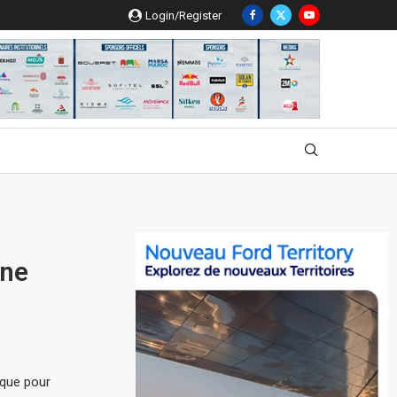
Login/Register
nne
ique pour