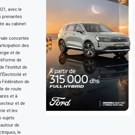
21, avec le
es prenantes
iée au cabinet
ionale concertée
articipation des
ergie et de
 Réforme de
e l’Institut de
Électricité et
a Fédération de
lle de route
ires et à
secteur et de
rie et les
s sujets
 autour de
triques, le