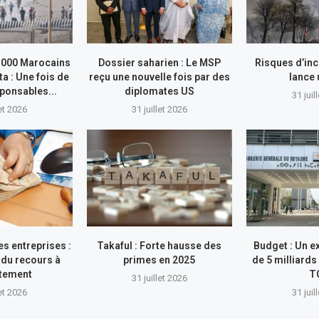
.000 Marocains
Dossier saharien : Le MSP
Risques d’inc
ta : Une fois de
reçu une nouvelle fois par des
lance
sponsables...
diplomates US
31 juil
let 2026
31 juillet 2026
s entreprises :
Takaful : Forte hausse des
Budget : Un e
du recours à
primes en 2025
de 5 milliards
ttement
T
31 juillet 2026
let 2026
31 juil