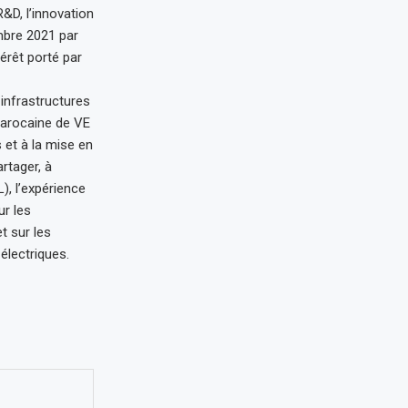
R&D, l’innovation
embre 2021 par
érêt porté par
 infrastructures
marocaine de VE
 et à la mise en
rtager, à
), l’expérience
ur les
t sur les
 électriques.