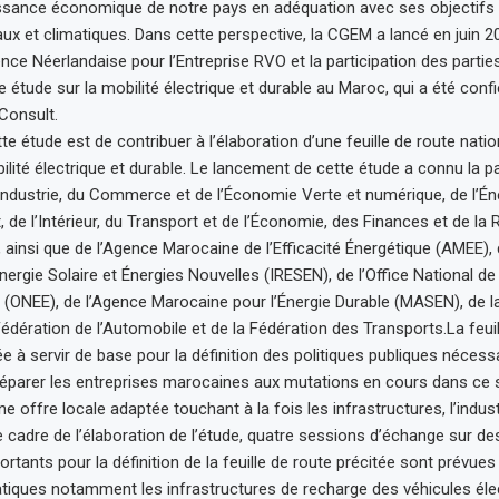
issance économique de notre pays en adéquation avec ses objectifs
x et climatiques. Dans cette perspective, la CGEM a lancé en juin 20
ence Néerlandaise pour l’Entreprise RVO et la participation des parti
 étude sur la mobilité électrique et durable au Maroc, qui a été conf
Consult.
tte étude est de contribuer à l’élaboration d’une feuille de route nat
bilité électrique et durable. Le lancement de cette étude a connu la p
’Industrie, du Commerce et de l’Économie Verte et numérique, de l’Én
, de l’Intérieur, du Transport et de l’Économie, des Finances et de la
, ainsi que de l’Agence Marocaine de l’Efficacité Énergétique (AMEE), d
rgie Solaire et Énergies Nouvelles (IRESEN), de l’Office National de l’
e (ONEE), de l’Agence Marocaine pour l’Énergie Durable (MASEN), de l
 Fédération de l’Automobile et de la Fédération des Transports.La feui
e à servir de base pour la définition des politiques publiques nécessa
éparer les entreprises marocaines aux mutations en cours dans ce 
e offre locale adaptée touchant à la fois les infrastructures, l’indust
e cadre de l’élaboration de l’étude, quatre sessions d’échange sur de
rtants pour la définition de la feuille de route précitée sont prévues
tiques notamment les infrastructures de recharge des véhicules élec