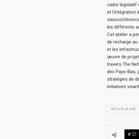
cadre législatif
et l’intégration
visioconférence,
les différents 
Cet atelier a pe
de recharge au 
et les infrastr
œuvre de projet
travers The Net
des Pays-Bas, p
stratégies de dé
initiatives visa
ACTU À LA UNE
0