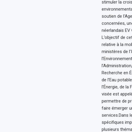
stimuler la cro
environnementau
soutien de l’Ag
concernées, une
néerlandais EV 
L’objectif de ce
relative à la mo
ministères de l
l’Environnement
l’Administration
Recherche en Éne
de l’Eau potabl
l’Énergie, de la
visée est appelé
permettre de pr
faire émerger un
services.Dans l
spécifiques impo
plusieurs théma