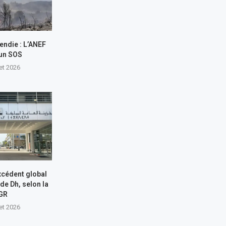
endie : L’ANEF
 un SOS
let 2026
xcédent global
 de Dh, selon la
GR
let 2026