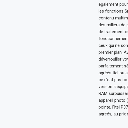
également pourv
les fonctions S
contenu multimé
des milliers de
de traitement o
fonctionnement 
ceux qui ne son
premier plan. Av
déverrouiller v
parfaitement séc
agréés Itel ou s
ce n’est pas tou
version s’équip
RAM surpuissant
appareil photo 
pointe, l’Itel 
agréés, au prix