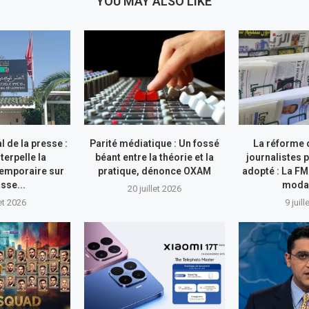
YOU MAY ALSO LIKE
l de la presse :
Parité médiatique : Un fossé
La réforme 
terpelle la
béant entre la théorie et la
journalistes 
emporaire sur
pratique, dénonce OXAM
adopté : La F
sse...
modal
20 juillet 2026
let 2026
9 juil