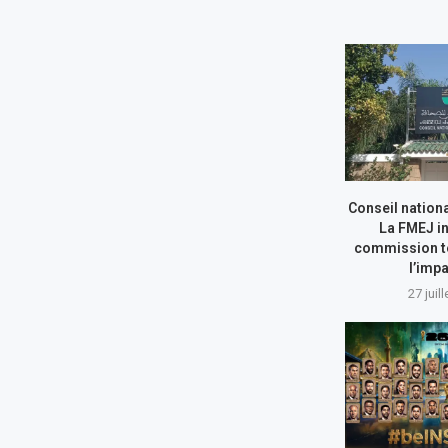
Conseil nationa
La FMEJ in
commission t
l’impa
27 juil