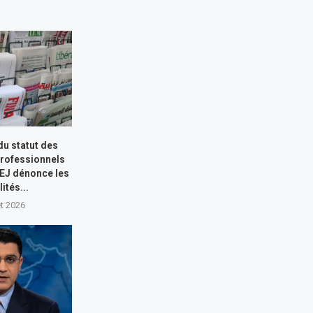
du statut des
professionnels
MEJ dénonce les
ités...
let 2026