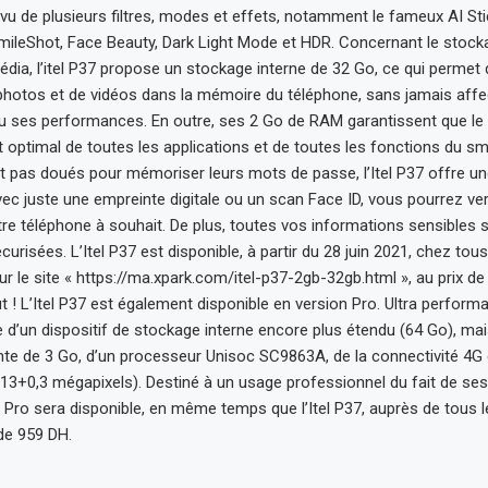
u de plusieurs filtres, modes et effets, notamment le fameux AI Stic
mileShot, Face Beauty, Dark Light Mode et HDR. Concernant le stock
dia, l’itel P37 propose un stockage interne de 32 Go, ce qui permet d
 photos et de vidéos dans la mémoire du téléphone, sans jamais affe
u ses performances. En outre, ses 2 Go de RAM garantissent que le
optimal de toutes les applications et de toutes les fonctions du s
t pas doués pour mémoriser leurs mots de passe, l’Itel P37 offre une 
ec juste une empreinte digitale ou un scan Face ID, vous pourrez verr
otre téléphone à souhait. De plus, toutes vos informations sensibles 
urisées. L’Itel P37 est disponible, à partir du 28 juin 2021, chez tou
ur le site « https://ma.xpark.com/itel-p37-2gb-32gb.html », au prix d
t ! L’Itel P37 est également disponible en version Pro. Ultra performa
e d’un dispositif de stockage interne encore plus étendu (64 Go), mai
e de 3 Go, d’un processeur Unisoc SC9863A, de la connectivité 4G 
(13+0,3 mégapixels). Destiné à un usage professionnel du fait de se
P37 Pro sera disponible, en même temps que l’Itel P37, auprès de tous 
 de 959 DH.