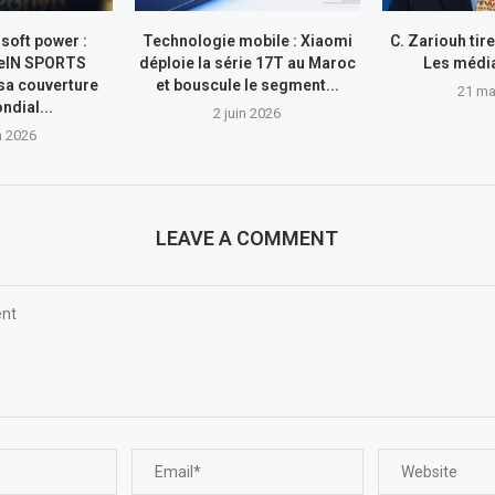
 soft power :
Technologie mobile : Xiaomi
C. Zariouh tir
eIN SPORTS
déploie la série 17T au Maroc
Les média
 sa couverture
et bouscule le segment...
21 ma
ndial...
2 juin 2026
n 2026
LEAVE A COMMENT