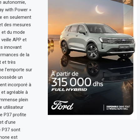
te autonomie,
lay with Power »
ée en seulement
 et des mesures
le et du mode
 veille APP et
ès innovant
formances de la
 et très
ne l’emporte sur
 possède un
ment incorporé à
 et agréable à
 immense plein
 utilisateur
le P37 profite
et d’une
e P37 sont
phone est