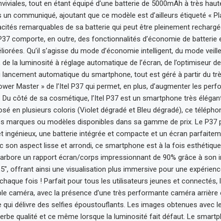
nviviales, tout en étant équipé d’une batterie de 5000mAh à très hau
ns un communiqué, ajoutant que ce modèle est d’ailleurs étiqueté « P
acités remarquables de sa batterie qui peut être pleinement recharg
l P37 comporte, en outre, des fonctionnalités d’économie de batterie
liorées. Qu’il s’agisse du mode d’économie intelligent, du mode veil
de la luminosité à réglage automatique de l’écran, de l’optimiseur de
u lancement automatique du smartphone, tout est géré à partir du tr
wer Master » de l’Itel P37 qui permet, en plus, d’augmenter les per
. Du côté de sa cosmétique, l’Itel P37 est un smartphone très élégant
sé en plusieurs coloris (Violet dégradé et Bleu dégradé), ce télépho
res marques ou modèles disponibles dans sa gamme de prix. Le P37
 et ingénieux, une batterie intégrée et compacte et un écran parfaite
c son aspect lisse et arrondi, ce smartphone est à la fois esthétique
Il arbore un rapport écran/corps impressionnant de 90% grâce à son
″, offrant ainsi une visualisation plus immersive pour une expérience
chaque fois ! Parfait pour tous les utilisateurs jeunes et connectés, 
e caméra, avec la présence d’une très performante caméra arrière 
 qui délivre des selfies époustouflants. Les images obtenues avec l
erbe qualité et ce même lorsque la luminosité fait défaut. Le smart