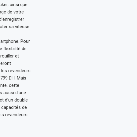
ker, ainsi que
age de votre
’enregistrer
cter sa vitesse
martphone. Pour
flexibilité de
ouiller et
seront
s les revendeurs
e 799 DH. Mais
nte, cette
s aussi d’une
et d’un double
s capacités de
les revendeurs