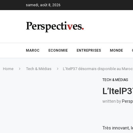
samedi, août 8, 2026
MAROC
ECONOMIE
ENTREPRISES
MONDE
Home
Tech & Médias
L’ItelP37 désormais disponible au Maroc
TECH & MÉDIAS
L’ItelP
written by
Persp
Très innovant, l