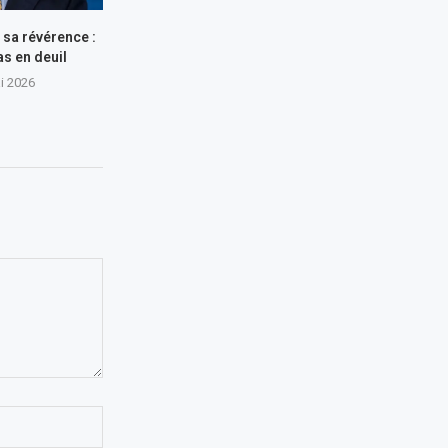
e sa révérence :
s en deuil
i 2026