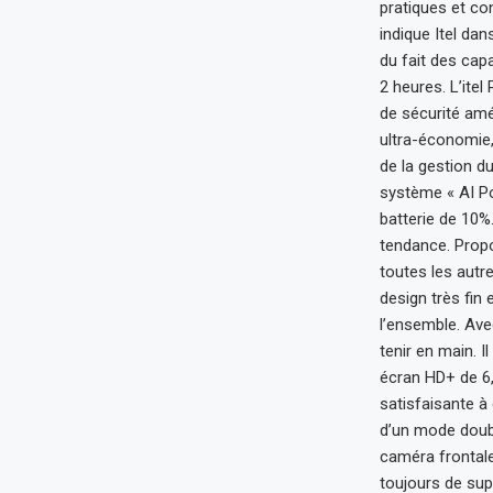
pratiques et co
indique Itel da
du fait des cap
2 heures. L’ite
de sécurité amé
ultra-économie, 
de la gestion d
système « AI Po
batterie de 10%
tendance. Propo
toutes les aut
design très fin
l’ensemble. Ave
tenir en main. 
écran HD+ de 6,5
satisfaisante à 
d’un mode doubl
caméra frontale
toujours de sup