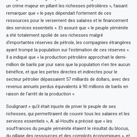
un crime majeur en pillant les richesses pétrolières », faisant
remarquer que « le pays dépendait fortement de ces
ressources pour le versement des salaires et le financement
des services essentiels ». Et assuré que « le peuple yéménite
a été totalement spolié de ses richesses malgré
d’importantes réserves de pétrole, les compagnies étrangères
ayant trompé la population sur l’estimation de ces réserves ».
Il a indiqué que « la production pétrolière approchait le demi-
million de barils par jour sans que la population n’en tire aucun
bénéfice, et que les pertes directes et indirectes pour le
secteur pétrolier dépassaient 57 milliards de dollars, avec des
revenus annuels perdus équivalents à 90 millions de barils en
raison de l’arrêt de la production ».
Soulignant « qu’il était injuste de priver le peuple de ses
richesses, qui permettraient de couvrir tous les salaires et les
services essentiels », A. al-Houthi a précisé que « les
souffrances du peuple yéménite étaient le résultat du blocus,
du pillage des ressources et des complots économiques », et