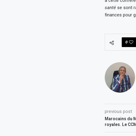
à cette confére
santé
se sont r
finances pour g
0
previous post
Marocains du M
royales. Le CCM