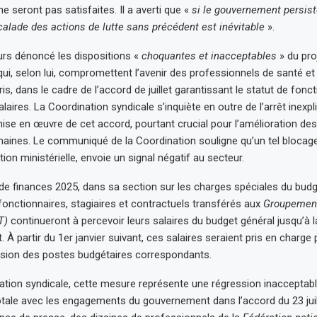
e seront pas satisfaites. Il a averti que «
si le gouvernement persis
calade des actions de lutte sans précédent est inévitable
».
eurs dénoncé les dispositions «
choquantes et inacceptables
» du proj
qui, selon lui, compromettent l’avenir des professionnels de santé et 
, dans le cadre de l’accord de juillet garantissant le statut de fonct
alaires. La Coordination syndicale s’inquiète en outre de l’arrêt inexpl
se en œuvre de cet accord, pourtant crucial pour l’amélioration des
ines. Le communiqué de la Coordination souligne qu’un tel blocage
on ministérielle, envoie un signal négatif au secteur.
i de finances 2025, dans sa section sur les charges spéciales du budg
 fonctionnaires, stagiaires et contractuels transférés aux
Groupement
T)
continueront à percevoir leurs salaires du budget général jusqu’à la
t. À partir du 1er janvier suivant, ces salaires seraient pris en charge
ssion des postes budgétaires correspondants.
ation syndicale, cette mesure représente une régression inacceptabl
otale avec les engagements du gouvernement dans l’accord du 23 juill