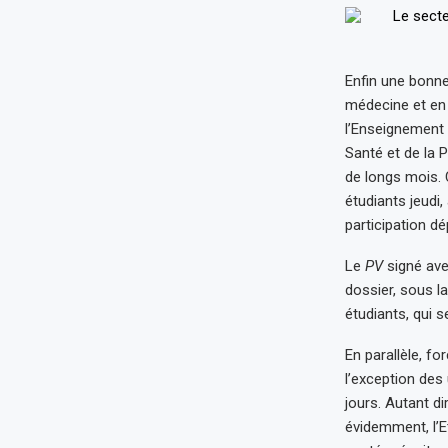
Enfin une bonne
médecine et en 
l’Enseignement s
Santé et de la 
de longs mois.
étudiants jeudi,
participation d
Le
PV
signé av
dossier, sous l
étudiants, qui 
En parallèle, fo
l’exception des
jours. Autant di
évidemment, l’Et