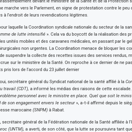
nrassemblement devant le ministère de la Santé et de la Protection so
e marche vers le Parlement, en signe de protestation contre le peu 
s à l’endroit de leurs revendications légitimes.
pour laquelle la Coordination syndicale nationale du secteur de la sa
mme de lutte intensifié
». Cela va du boycott de la réalisation des
t des unités mobiles et des caravanes médicales, en passant par le ge
hirurgicales non urgentes. La Coordination menace de bloquer les co
 de suspendre la collecte des recettes issues des services rendus, m
crue sur le ministère de la Santé. On reproche à ce dernier de ne pa
pris lors de l’accord du 23 juillet dernier
, secrétaire général du Syndicat national de la santé affilié à la
Con
 travail (CDT),
a informé les médias des raisons de cette escalade.
roblème personnel avec le ministre en place. Quel que soit le minist
d de son engagement envers le secteur
», a-t-il affirmé depuis le siè
 presse marocaine
(SNPM)
à Rabat.
ecrétaire général de la Fédération nationale de la Santé affiliée à l’
Maroc (UNTM),
a averti, de son côté, que la lutte se poursuivra tant que