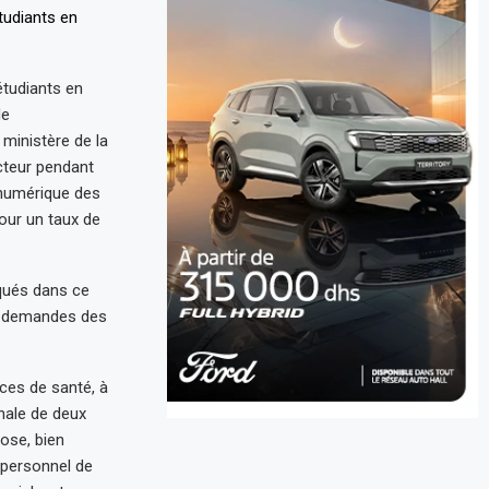
étudiants en
de
 ministère de la
cteur pendant
e numérique des
pour un taux de
qués dans ce
es demandes des
vices de santé, à
nale de deux
pose, bien
e personnel de