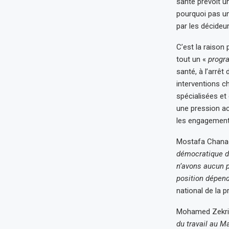
santé prévoit u
pourquoi pas un
par les décideur
C’est la raison 
tout un «
progra
santé, à l’arrê
interventions c
spécialisées et
une pression ac
les engagements 
Mostafa Chanaoui
démocratique du
n’avons aucun p
position dépen
national de la
Mohamed Zekri, s
du travail au 