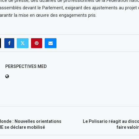
nce de presse, des dizaines de professionnels de la
Fédération natio
assemblés devant le Parlement, exigeant des ajustements au projet d
arantir la mise en œuvre des engagements pris.
PERSPECTIVES MED
onde : Nouvelles orientations
Le Polisario réagit au disc
E se déclare mobilisé
faire valoir