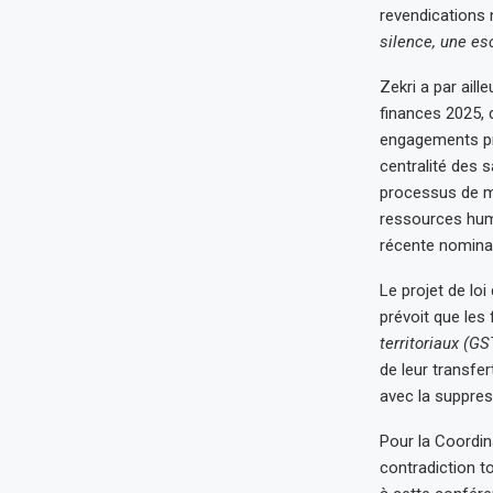
revendications n
silence, une es
Zekri a par aill
finances 2025, 
engagements pris
centralité des s
processus de mi
ressources huma
récente nominati
Le projet de lo
prévoit que les
territoriaux (GS
de leur transfer
avec la suppre
Pour la Coordin
contradiction t