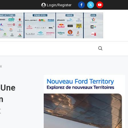
Login/Register
ux
: Une
n
x