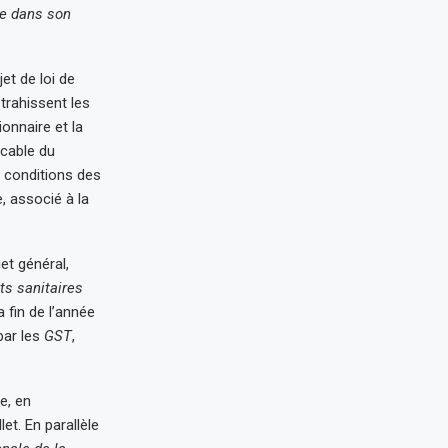
te dans son
et de loi de
trahissent les
ionnaire et la
icable du
 conditions des
, associé à la
et général,
s sanitaires
 fin de l’année
 par les
GST
,
e, en
et. En parallèle