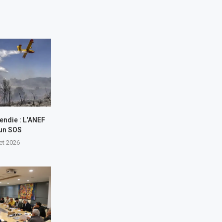
endie : L’ANEF
 un SOS
let 2026