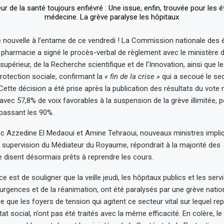
 nouvelle à l’entame de ce vendredi ! La Commission nationale des 
pharmacie a signé le procès-verbal de règlement avec le ministère 
upérieur, de la Recherche scientifique et de l’Innovation, ainsi que le
Protection sociale, confirmant la
« fin de la crise »
qui a secoué le se
Cette décision a été prise après la publication des résultats du vot
 avec 57,8% de voix favorables à la suspension de la grève illimitée, 
épassant les 90%.
ec Azzedine El Medaoui et Amine Tehraoui, nouveaux ministres impli
a supervision du Médiateur du Royaume, répondrait à la majorité d
se disent désormais prêts à reprendre les cours.
rce est de souligner que la veille jeudi, les hôpitaux publics et les ser
 urgences et de la réanimation, ont été paralysés par une grève natio
re que les foyers de tension qui agitent ce secteur vital sur lequel re
at social, n’ont pas été traités avec la même efficacité. En colère, l