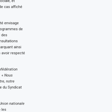
ciale, et
de cas affiché
nté envisage
 programmes de
l des
nsultations
arquant ainsi
s avoir respecté
fédération
 «
Nous
re, notre
ge du Syndicat
Union nationale
 les