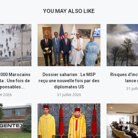
YOU MAY ALSO LIKE
.000 Marocains
Dossier saharien : Le MSP
Risques d’inc
ta : Une fois de
reçu une nouvelle fois par des
lance
sponsables...
diplomates US
31 juil
let 2026
31 juillet 2026