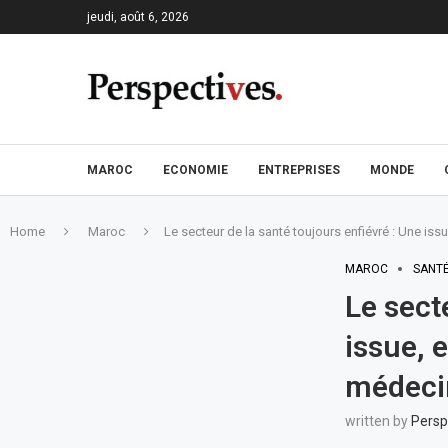
jeudi, août 6, 2026
MAROC
ECONOMIE
ENTREPRISES
MONDE
Home
Maroc
Le secteur de la santé toujours enfiévré : Une iss
MAROC
SANT
Le sect
issue, 
médecin
written by
Persp