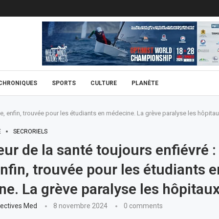
CHRONIQUES
SPORTS
CULTURE
PLANÈTE
ue, enfin, trouvée pour les étudiants en médecine. La grève paralyse les hôpita
É
SECRORIELS
eur de la santé toujours enfiévré 
enfin, trouvée pour les étudiants e
e. La grève paralyse les hôpitau
ectives Med
8 novembre 2024
0 comments