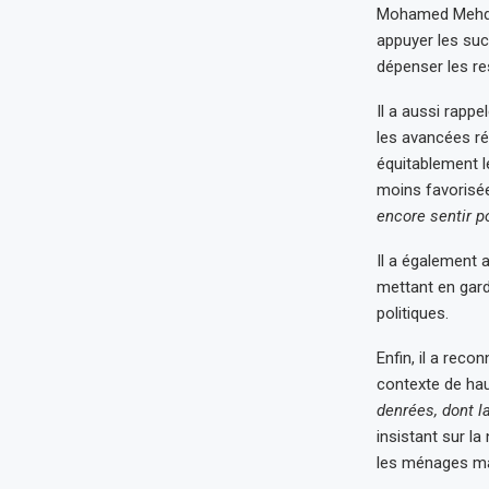
Mohamed Mehdi 
appuyer les suc
dépenser les re
Il a aussi rapp
les avancées réa
équitablement le
moins favorisé
encore sentir p
Il a également a
mettant en gard
politiques.
Enfin, il a reco
contexte de hau
denrées, dont l
insistant sur l
les ménages m