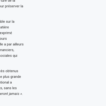
ture de la
our préserver la
ble sur la
atière
 exprimé
cours
e a par ailleurs
inanciers,
ociales qui
cès obtenus
ne plus grande
tional a
s, sans les
seront jamais ».