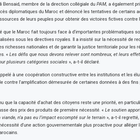
Bensaid, membre de la direction collégiale du
PAM,
a également pri
cès diplomatiques du Maroc et dénoncé les tentatives de certains a
ssources de leurs peuples pour obtenir des victoires fictives contre
elé que le Maroc fait toujours face à d’importantes problématiques so
lisées sous les directives royales. Il a insisté sur la nécessité de red
s richesses nationales et de garantir la justice territoriale pour les r
es. «
Les défis que nous devons relever sont nombreux, et leurs effet
our plusieurs catégories sociales
», a-t-il déclaré.
ppelé à une coopération constructive entre les institutions et les élu
e contre l’amplification démesurée de certaines données à des fin
nnu que la capacité d’achat des citoyens reste une priorité, en particu
sse des prix des produits de première nécessité. «
Le soutien appor
a viande, n’a pas eu l’impact escompté sur le terrain
», a-t-il regretté
a nécessité d’une action gouvernementale plus proactive pour alléger 
arocains.