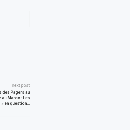
next post
s des Pagers au
te au Maroc : Les
 » en question…