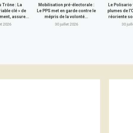
 Trône : La
Mobilisation pré-électorale :
Le Polisario
riable clé » de
Le PPS met en garde contre le
plumes de l’
ment, assure...
mépris de la volonté...
réoriente so
let 2026
30 juillet 2026
30 juil