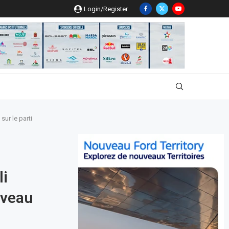
Login/Register
sur le parti
li
uveau