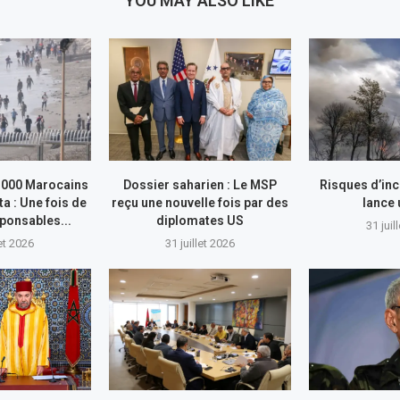
YOU MAY ALSO LIKE
.000 Marocains
Dossier saharien : Le MSP
Risques d’inc
ta : Une fois de
reçu une nouvelle fois par des
lance
sponsables...
diplomates US
31 juil
let 2026
31 juillet 2026