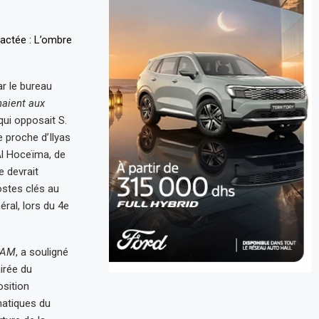
r le bureau
naient aux
qui opposait S.
ée proche d’Ilyas
Al Hoceïma, de
e devrait
stes clés au
al, lors du 4e
PAM
, a souligné
irée du
osition
matiques du