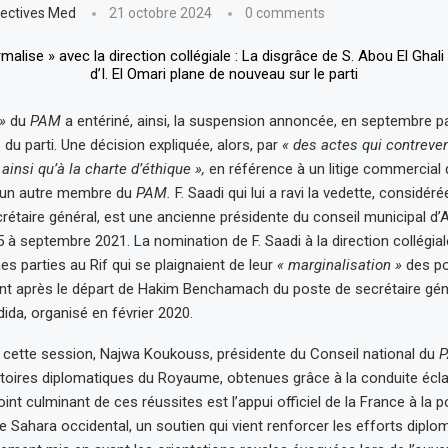
ectives Med
21 octobre 2024
0 comments
»
du
PAM
a entériné, ainsi, la suspension annoncée, en septembre pa
3 du parti. Une décision expliquée, alors, par
« des actes qui contreve
 ainsi qu’à la charte d’éthique »,
en référence à un litige commercial 
à un autre membre du
PAM.
F. Saadi qui lui a ravi la vedette, considér
crétaire général, est une ancienne présidente du conseil municipal d’
à septembre 2021. La nomination de F. Saadi à la direction collégial
es parties au Rif qui se plaignaient de leur
« marginalisation »
des po
 après le départ de Hakim Benchamach du poste de secrétaire génér
ida, organisé en février 2020.
e cette session, Najwa Koukouss, présidente du Conseil national du
ctoires diplomatiques du Royaume, obtenues grâce à la conduite écla
int culminant de ces réussites est l’appui officiel de la France à la p
e Sahara occidental, un soutien qui vient renforcer les efforts diplo