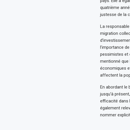
pays. Elle a ég
quatrième année 
justesse de la
La responsable a
migration colle
d’investissemen
l’importance de
pessimistes et 
mentionné que l
économiques et 
affectent la po
En abordant le
jusqu’à présent
efficacité dans
également relev
nommer explicit