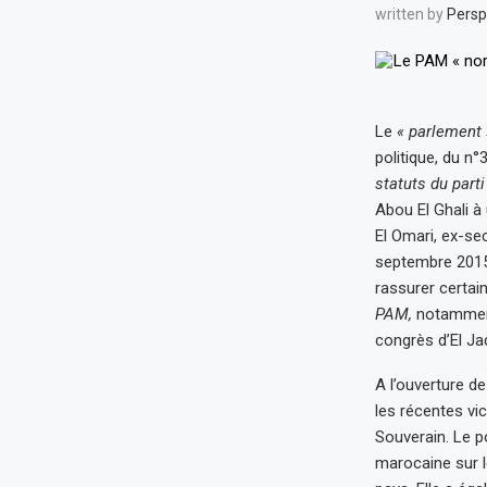
written by
Persp
Le
« parlement 
politique, du n°
statuts du parti
Abou El Ghali 
El Omari, ex-se
septembre 2015 
rassurer certain
PAM,
notamment
congrès d’El Jad
A l’ouverture d
les récentes vi
Souverain. Le po
marocaine sur l