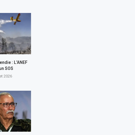
endie : L’ANEF
 un SOS
let 2026