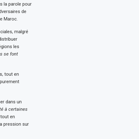
s la parole pour
dversaires de
 le Maroc.
ciales, malgré
istribuer
égions les
s se font
s, tout en
s purement
lier dans un
té à certaines
, tout en
la pression sur