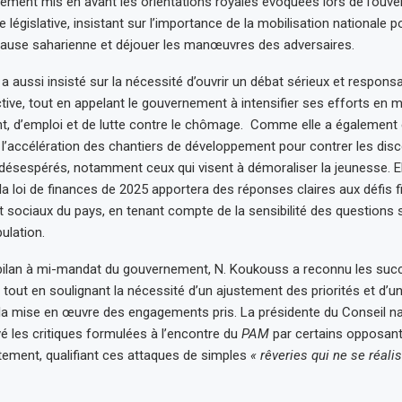
alement mis en avant les orientations royales évoquées lors de l’ouver
législative, insistant sur l’importance de la mobilisation nationale p
 cause saharienne et déjouer les manœuvres des adversaires.
 aussi insisté sur la nécessité d’ouvrir un débat sérieux et responsa
ctive, tout en appelant le gouvernement à intensifier ses efforts en m
t, d’emploi et de lutte contre le chômage. Comme elle a également
 l’accélération des chantiers de développement pour contrer les dis
désespérés, notamment ceux qui visent à démoraliser la jeunesse. Ell
a loi de finances de 2025 apportera des réponses claires aux défis f
sociaux du pays, en tenant compte de la sensibilité des questions s
pulation.
 bilan à mi-mandat du gouvernement, N. Koukouss a reconnu les suc
, tout en soulignant la nécessité d’un ajustement des priorités et d’u
 la mise en œuvre des engagements pris. La présidente du Conseil na
é les critiques formulées à l’encontre du
PAM
par certains opposant
ement, qualifiant ces attaques de simples
« rêveries qui ne se réali