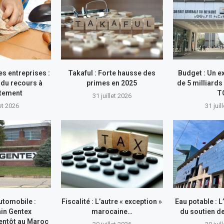
s entreprises :
Takaful : Forte hausse des
Budget : Un e
du recours à
primes en 2025
de 5 milliards
ttement
T
31 juillet 2026
let 2026
31 juil
utomobile :
Fiscalité : L’autre « exception »
Eau potable : 
in Gentex
marocaine…
du soutien 
entôt au Maroc