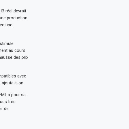
B réel devrait
’une production
vec une
 stimulé
ement au cours
hausse des prix
mpatibles avec
, ajoute-t-on.
FMI, a pour sa
ues très
er de