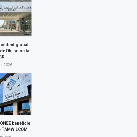
xcédent global
 de Dh, selon la
GR
let 2026
L’ONEE bénéficie
de TAMWILCOM