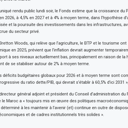
qué rendu public lundi soir, le Fonds estime que la croissance du PI
% en 2026, à 4,5% en 2027 et à 4% à moyen terme, dans l’hypothèse d
isée et la poursuite des investissements dans les infrastructures, a
crue du secteur privé.
 Bretton Woods, qui relève que l’agriculture, le BTP et le tourisme ont
omique en 2025, prévient que l’inflation devrait augmenter temporair
port à ses niveaux actuellement bas, principalement en raison de la 
vant de se stabiliser autour de 2% à moyen terme.
 les déficits budgétaires globaux pour 2026 et à moyen terme sont co
ogressive du ratio dette/PIB, qui devrait s’établir à 60,5% d’ici 2031 »
directeur général adjoint et président du Conseil d’administration du 
e le Maroc a « toujours mis en œuvre des politiques macroéconomiq
 déterminé à les maintenir à l’avenir (et) continue en outre de dispos
onomiques et de cadres institutionnels très solides ».