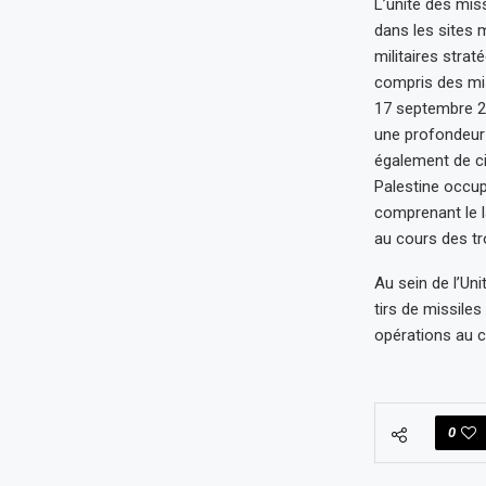
L’unité des miss
dans les sites m
militaires stra
compris des miss
17 septembre 20
une profondeur 
également de cib
Palestine occup
comprenant le l
au cours des tro
Au sein de l’Un
tirs de missiles
opérations au c
0