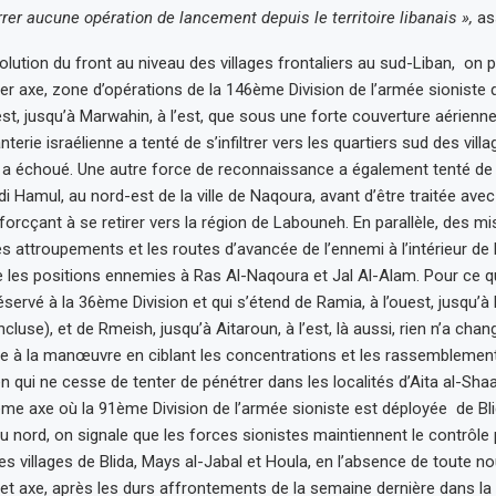
rrer aucune opération de lancement depuis le territoire libanais »,
as
olution du front au niveau des villages frontaliers au sud-Liban, on 
er axe, zone d’opérations de la 146ème Division de l’armée sioniste 
st, jusqu’à Marwahin, à l’est, que sous une forte couverture aérienne et
nterie israélienne a tenté de s’infiltrer vers les quartiers sud des vill
le a échoué. Une autre force de reconnaissance a également tenté de s’
di Hamul, au nord-est de la ville de Naqoura, avant d’être traitée av
orcçant à se retirer vers la région de Labouneh. En parallèle, des mi
s attroupements et les routes d’avancée de l’ennemi à l’intérieur de la
ue les positions ennemies à Ras Al-Naqoura et Jal Al-Alam. Pour ce q
ervé à la 36ème Division et qui s’étend de Ramia, à l’ouest, jusqu’à 
ncluse), et de Rmeish, jusqu’à Aitaroun, à l’est, là aussi, rien n’a chang
e à la manœuvre en ciblant les concentrations et les rassemblemen
en qui ne cesse de tenter de pénétrer dans les localités d’Aita al-Shaa
ème axe où la 91ème Division de l’armée sioniste est déployée de Bli
u nord, on signale que les forces sionistes maintiennent le contrôle p
es villages de Blida, Mays al-Jabal et Houla, en l’absence de toute no
et axe, après les durs affrontements de la semaine dernière dans la 