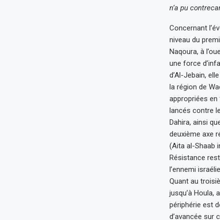
n’a pu contreca
Concernant l’év
niveau du premi
Naqoura, à l’oue
une force d’infa
d’Al-Jebain, el
la région de Wa
appropriées en f
lancés contre le
Dahira, ainsi q
deuxième axe rés
(Aita al-Shaab i
Résistance rest
l’ennemi israéli
Quant au troisi
jusqu’à Houla, a
périphérie est d
d’avancée sur c