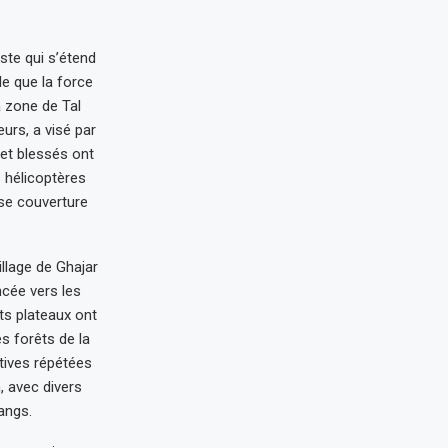
ste qui s’étend
le que la force
la zone de Tal
eurs, a visé par
 et blessés ont
s hélicoptères
isse couverture
illage de Ghajar
cée vers les
ts plateaux ont
s forêts de la
tives répétées
, avec divers
angs.