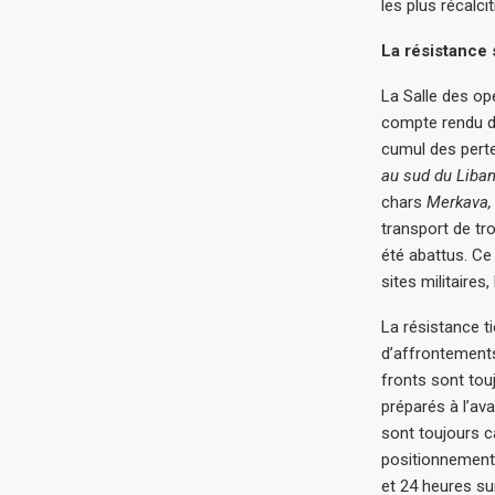
les plus récalci
La résistance 
La Salle des opé
compte rendu d
cumul des perte
au sud du Liban
chars
Merkava,
transport de tr
été abattus. Ce
sites militaires
La résistance ti
d’affrontements
fronts sont tou
préparés à l’ava
sont toujours c
positionnement 
et 24 heures su