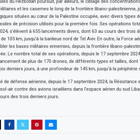
iles du Hezbollah poursuit, par ailleurs, le ciblage des concentratio
ilitaires et les casernes le long de la frontière libano-palestinienne,
tégiques situées au cœur de la Palestine occupée, avec divers types de
iles de précision utilisés pour la première fois. Ses opérations tota
24, s’élèvent à 655 lancements divers, dont 63 au cours des trois de
de 105 km, jusqu’à la banlieue nord de Tel Aviv. En outre, la Force a
ler les bases militaires ennemies, depuis la frontière libano-palesti
ée. Le nombre total de ses opérations, depuis le 17 septembre 2024 
ancement de plus de 170 drones, de différents types et tailles, dont
is derniers jours, à une profondeur de 145 km, jusqu’à la périphérie s
ité de défense aérienne, depuis le 17 septembre 2024, la Résistance 
 sol-air contre des avions israéliens dans l’espace aérien du sud Liba
ours des trois derniers jours.