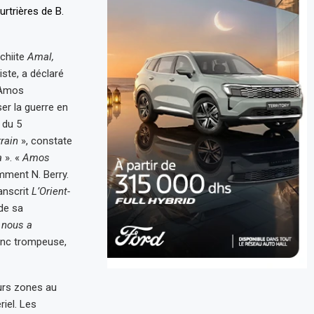
chiite
Amal,
ste, a déclaré
c Amos
ser la guerre en
 du 5
rain
», constate
a
». «
Amos
mment N. Berry.
ranscrit
L’Orient-
 de sa
 nous a
onc trompeuse,
eurs zones au
iel. Les