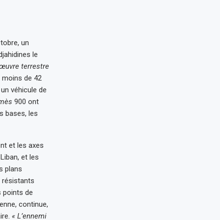
ctobre, un
jahidines le
œuvre terrestre
s moins de 42
 un véhicule de
rmès
900 ont
s bases, les
ont et les axes
Liban, et les
s plans
s résistants
s points de
enne, continue,
ire.
« L’ennemi