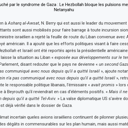
ien à
Asharq al-Awsat
, N. Berry qui est aussi le leader du mouvement 
tants sont aussi mobilisés pour faire barrage à toute incursion sioni
ministre israélien a rejeté la feuille de route du Liban convenue ave
é américain. Il a ajouté que les efforts politiques visant à faire ces
ezbollah
et Israël ont été reportés après la présidentielle américaine
laisse la situation au Liban «
exposée aux développements sur le ter
 Parlement, disant redouter que le pays ne devienne «
un second Gaz
as communiqué avec nous depuis qu’il a quitté Israël
», ajoute nota
n n’a pas communiqué avec nous depuis qu’il a quitté Israël
», ret
oute le responsable politique libanais, l’émissaire «
avait promis
» lors
e à Beyrouth qu’il reviendrait en cas d’éléments positifs. «
Mais il ne
 depuis qu’il a quitté Tel-Aviv.
» La valse diplomatique US s’avère d
t déjà vérifié dans le dossier de Gaza.
limat incertain queles avions israéliens continuent de pilonner plusi
des dégâts in commensurables sur les plan humain, mais aussi matér