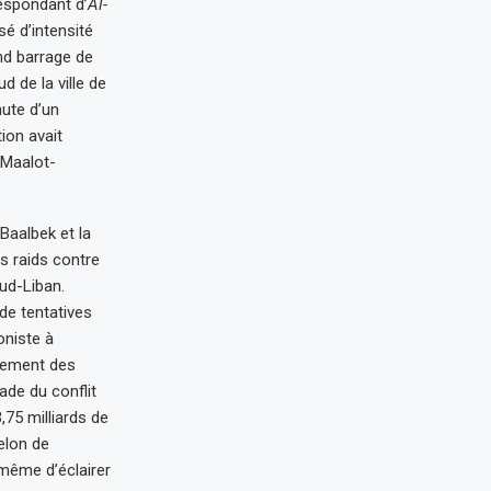
respondant d’
Al-
é d’intensité
and barrage de
d de la ville de
hute d’un
ion avait
 Maalot-
 Baalbek et la
es raids contre
sud-Liban.
de tentatives
oniste à
nnement des
ade du conflit
,75 milliards de
elon de
même d’éclairer