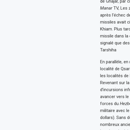
de Ghajar, par c
Manar
TV, Les 
après l’échec de
missiles avait c
Khiam. Plus tard
missile dans la
signalé que des
Tarshiha
En parallèle, en
localité de Qsar
les localités de
Revenant sur la
d’incursions inf
avancer vers le
forces du
Hezb
militaire avec l
dollars). Sans 
nombreux ancien