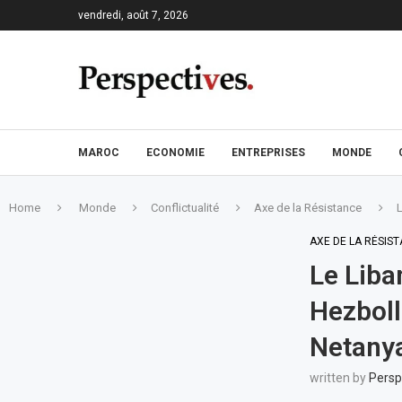
vendredi, août 7, 2026
MAROC
ECONOMIE
ENTREPRISES
MONDE
Home
Monde
Conflictualité
Axe de la Résistance
L
AXE DE LA RÉSIS
Le Liba
Hezboll
Netany
written by
Persp