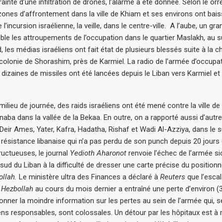
rainte d’une infiltration de drones, l’alarme a été donnée. Selon le or
zones d’affrontement dans la ville de Khiam et ses environs ont baiss
 l’incursion israélienne, la veille, dans le centre-ville. A l’aube, un gr
ible les attroupements de l’occupation dans le quartier Maslakh, au su
, les médias israéliens ont fait état de plusieurs blessés suite à la c
 colonie de Shorashim, près de Karmiel. La radio de l’armée d’occupat
 dizaines de missiles ont été lancées depuis le Liban vers Karmiel et
 milieu de journée, des raids israéliens ont été mené contre la ville de
naba dans la vallée de la Bekaa. En outre, on a rapporté aussi d’autr
 Deir Ames, Yater, Kafra, Hadatha, Rishaf et Wadi Al-Azziya, dans le 
 résistance libanaise qui n’a pas perdu de son punch depuis 20 jours 
ructueuses, le journal
Yedioth Aharonot
renvoie l’échec de l’armée si
 sud du Liban à la difficulté de dresser une carte précise du positio
ollah.
Le ministère ultra des Finances a déclaré à
Reuters
que l’escal
e
Hezbollah
au cours du mois dernier a entraîné une perte d’environ (3
donner la moindre information sur les pertes au sein de l’armée qui, s
s responsables, sont colossales. Un détour par les hôpitaux est à 