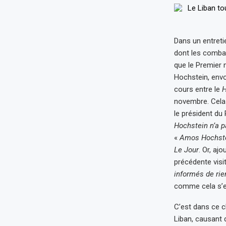
Dans un entret
dont les combat
que le Premier 
Hochstein, envoy
cours entre le
H
novembre. Cela 
le président du
Hochstein n’a p
«
Amos Hochstei
Le Jour
. Or, aj
précédente visit
informés de rien
comme cela s’es
C’est dans ce c
Liban, causant 