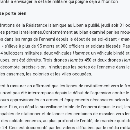
trants à envisager la défaite militaire qui poigne déjà à l’horizon.
se porte bien
rations de la Résistance islamique au Liban a publié, jeudi soir 31 o
es pertes israéliennes.Conformément au bilan examiné par les moud
s dans les rangs de l’ennemi depuis le début de sa soi-disant
« man
 »
s’élève à plus de 95 morts et 900 officiers et soldats blessés. Pa
4 bulldozers militaires, deux véhicules
Hummer,
un véhicule blindé et
oupes, ont été détruits. Trois drones
Hermès
450 et deux drones
He
 décompte, précise-t-on, n’inclut pas les pertes de l’ennemie dans le
, les casernes, les colonies et les villes occupées.
ent à rassurer en affirmant que les lignes de ravitaillement vers le fr
 n’ont pas été interrompues depuis le début de l’agression contre le 
jours approvisionnés en armes et équipements nécessaires selon le
nce. Plus, en dépit la surveillance totale de l’ennemi depuis le ciel, le
apables de stationner et de lancer des centaines de missiles vers le
des soldats ennemis, au plus profond de l’entité, de manière quotidi
r 24. Ceci est documenté par les vidéos diffusées par le média milita