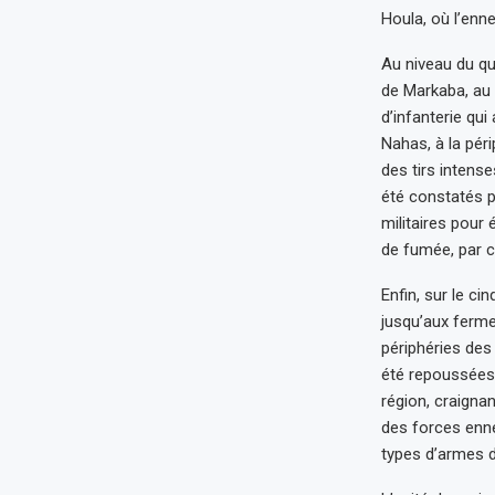
Houla, où l’enn
Au niveau du qu
de Markaba, au s
d’infanterie qui
Nahas, à la périp
des tirs intens
été constatés p
militaires pour 
de fumée, par c
Enfin, sur le ci
jusqu’aux ferme
périphéries des
été repoussées 
région, craigna
des forces enne
types d’armes d