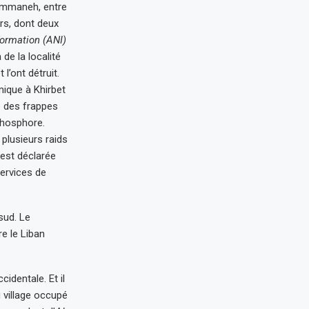
Rummaneh, entre
yrs, dont deux
formation (ANI)
de la localité
l’ont détruit.
mique à Khirbet
é des frappes
 phosphore.
plusieurs raids
’est déclarée
ervices de
sud. Le
re le Liban
identale. Et il
 village occupé