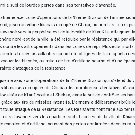
emi a subi de lourdes pertes dans ses tentatives d’avancée.
atrième axe, zone d’opérations de la 98ème Division de l’armée sioni
ud, jusqu’au village libanais occupé de Ghajar, au nord-est, on signa
 a avancé vers la périphérie est de la localité de Kfar Kila, atteignant 
hérie nord-est de la ville, a été refoulée par la résistance qui, par aill
es contre les attroupements dans les zones de repli. Plusieurs morts
armi les forces assaillantes qui ont été obligées de faire appel à de
évacuer les blessés, au milieu de tirs d’artillerie nourris et d’une épa
rainte d’attaques de la résistance.
nquième axe, zone d’opérations de la 210ème Division qui s’étend du v
s libanaises occupées de Chebaa, les nombreuses tentatives d’avan
 localités de Kfar Chouba et Shebaa, dans le but de contrôler les hau
grâce aux tirs de missiles intensifs. L’ennemi a délibérément brûlé le
nt toute attaque de la Résistance. Les Résistants font face aux tenta
mies d’avancer vers les quartiers sud et sud-est de la ville de Khiam
e missiles et d’artillerie, causant des pertes confirmées dans leurs r