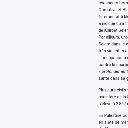
chasseurs bomb
Qomatiya et Ale
femmes et 5 ble
a indiqué qu’à t
de Khirbet Selem
Par ailleurs, u
Selem dans le dis
très violentes c
L’occupation a 
contre le quart
« profondément
santé dans sa g
Plusieurs civil
ministère de la 
s’élève à 2.867
En Palestine occ
en a été de mê