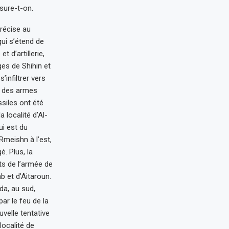
sure-t-on.
précise au
qui s’étend de
 d’artillerie,
ages de Shihin et
infiltrer vers
ec des armes
ssiles ont été
 localité d’Al-
ui est du
Rmeishn à l’est,
é. Plus, la
ts de l’armée de
b et d’Aitaroun.
da, au sud,
ar le feu de la
uvelle tentative
localité de