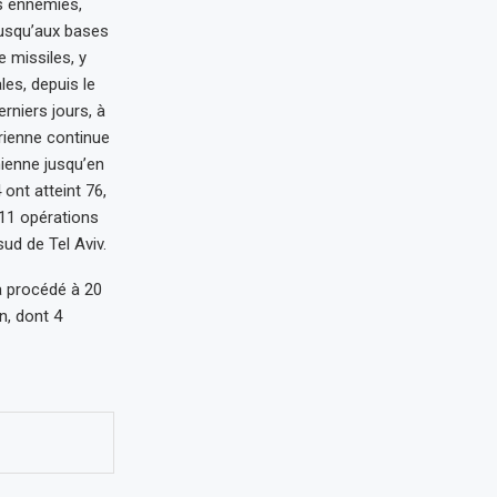
ns ennemies,
 jusqu’aux bases
 missiles, y
les, depuis le
rniers jours, à
érienne continue
nienne jusqu’en
ont atteint 76,
 11 opérations
ud de Tel Aviv.
a procédé à 20
n, dont 4