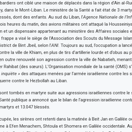
ardiers ont ciblé une maison de déplacés dans la région d’Ain al-
y, dans le Mont-Liban. Le ministère de la Santé a fait état de 3 mart
ssés, dont des enfants. Au sud du Liban, l’
Agence Nationale de l’In
rois heures du matin, des avions militaires ont attaqué la Housseiniya 
 et un dispensaire appartenant au ministère des Affaires sociales et 
ne frappe a visé le siège de l’Association des Scouts du Message Isla
trict de Bint Jbeil, selon l’
ANI.
Toujours au sud, l’occupation a lanc
ontre la ville de Khiam, en plus de tirs d’artillerie lourde et d’obus au
en outre renouvelé son agression contre la ville de Nabatieh, menant 
ier Rahibat (des sœurs). L’Organisation mondiale de la santé (OMS) s
 inquiète »
des attaques menées par l’armée israélienne contre les s
uerre contre le Hezbollah au Liban.
s sont tombés en martyre suite aux agressions israéliennes contre le 
Santé publique a annoncé que le bilan de l’agression israélienne cont
 martyrs et 13.047 blessés.
upée, les sirènes ont retenti dans la matinée à Beit Jan en Galilée occ
me à Efen Menachem, Shtoula et Shomera en Galilée occidentale. Au