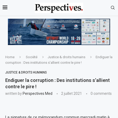
Home
Société
Justice & droits humains
Endiguer la
corruption : Des institutions s’allient contre le pire !
JUSTICE & DROITS HUMAINS
Endiguer la corruption : Des institutions s’allient
contre le pire !
written by
Perspectives Med
2 juillet 2021
0 comments
La signature de ce mémorandum commun mercredi matin à