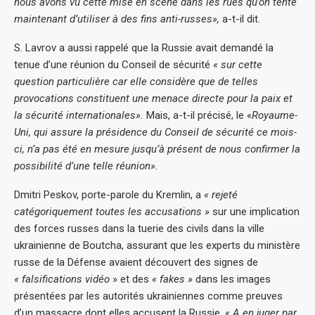
nous avons vu cette mise en scène dans les rues qu’on tente
maintenant d’utiliser à des fins anti-russes»,
a-t-il dit.
S. Lavrov a aussi rappelé que la Russie avait demandé la
tenue d’une réunion du Conseil de sécurité
« sur cette
question particulière car elle considère que de telles
provocations constituent une menace directe pour la paix et
la sécurité internationales».
Mais, a-t-il précisé, le «
Royaume-
Uni, qui assure la présidence du Conseil de sécurité ce mois-
ci, n’a pas été en mesure jusqu’à présent de nous confirmer la
possibilité d’une telle réunion».
Dmitri Peskov, porte-parole du Kremlin, a
« rejeté
catégoriquement toutes les accusations »
sur une implication
des forces russes dans la tuerie des civils dans la ville
ukrainienne de Boutcha, assurant que les experts du ministère
russe de la Défense avaient découvert des signes de
« falsifications vidéo
» et des
« fakes »
dans les images
présentées par les autorités ukrainiennes comme preuves
d’un massacre dont elles accusent la Russie.
« A en juger par