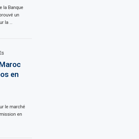
de la Banque
prouvé un
r la …
ÉS
 Maroc
ros en
sur le marché
 émission en