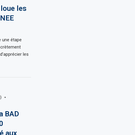
 loue les
’ONEE
e une étape
ncrètement
d’apprécier les
)
La BAD
0
té aux