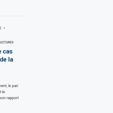
)
RUCTURES
e cas
de la
nt, le pari
 la
 son rapport