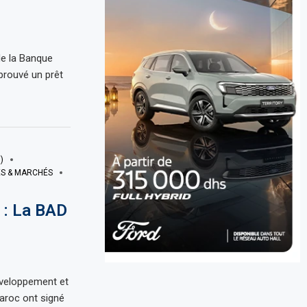
de la Banque
prouvé un prêt
)
ES & MARCHÉS
 : La BAD
éveloppement et
roc ont signé