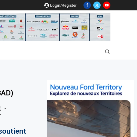
Login/Register
BAD)
)
soutient