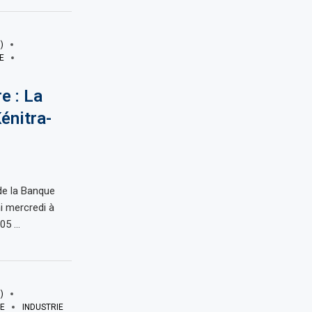
)
E
e : La
énitra-
de la Banque
i mercredi à
205 …
)
UE
INDUSTRIE