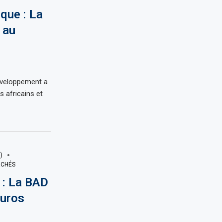
ique : La
 au
éveloppement a
s africains et
)
RCHÉS
: La BAD
euros