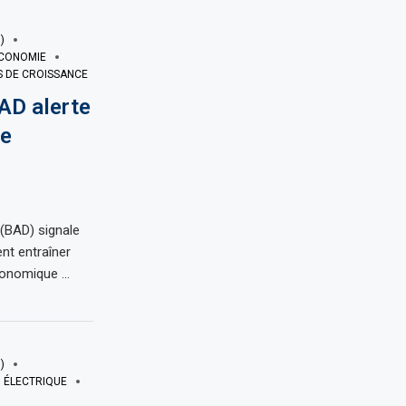
)
CONOMIE
S DE CROISSANCE
AD alerte
le
(BAD) signale
nt entraîner
conomique …
)
 ÉLECTRIQUE