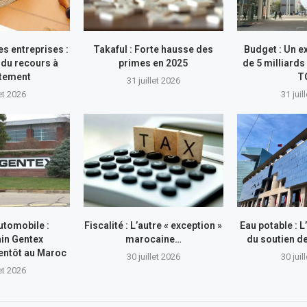
s entreprises :
Takaful : Forte hausse des
Budget : Un e
du recours à
primes en 2025
de 5 milliards
ttement
T
31 juillet 2026
let 2026
31 juil
utomobile :
Fiscalité : L’autre « exception »
Eau potable : 
in Gentex
marocaine…
du soutien 
entôt au Maroc
30 juillet 2026
30 juil
let 2026