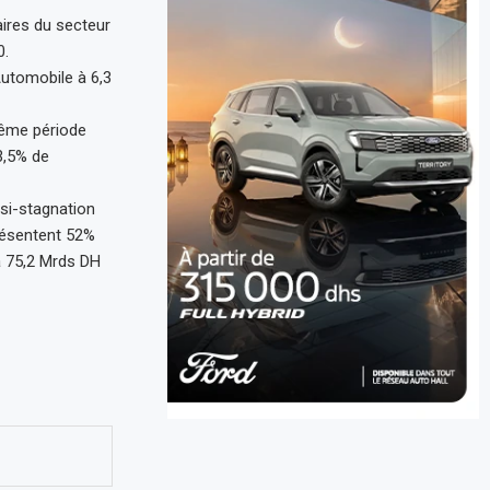
aires du secteur
0.
Automobile à 6,3
même période
3,5% de
si-stagnation
présentent 52%
 à 75,2 Mrds DH