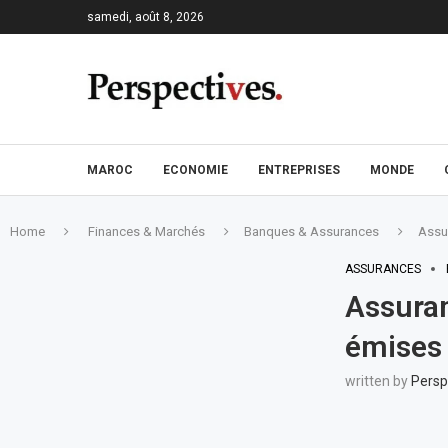
samedi, août 8, 2026
MAROC
ECONOMIE
ENTREPRISES
MONDE
Home
Finances & Marchés
Banques & Assurances
Assu
ASSURANCES
Assuran
émises 
written by
Persp