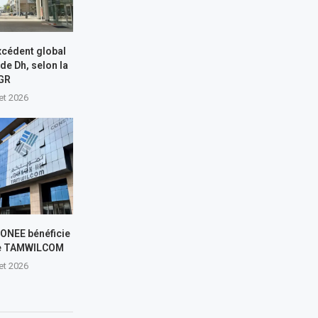
xcédent global
 de Dh, selon la
GR
let 2026
L’ONEE bénéficie
de TAMWILCOM
let 2026