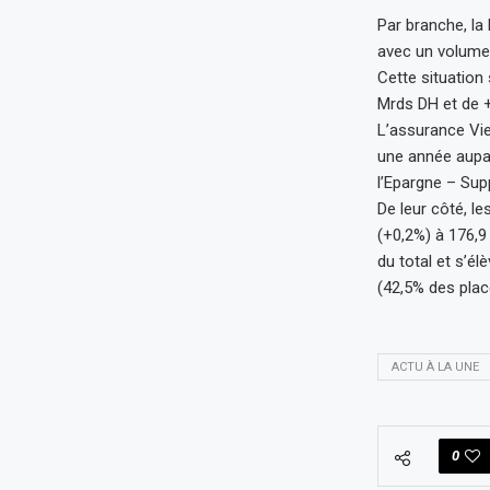
Par branche, la
avec un volume 
Cette situation
Mrds DH et de 
L’assurance Vie
une année aupar
l’Epargne – Sup
De leur côté, l
(+0,2%) à 176,9
du total et s’é
(42,5% des pla
ACTU À LA UNE
0