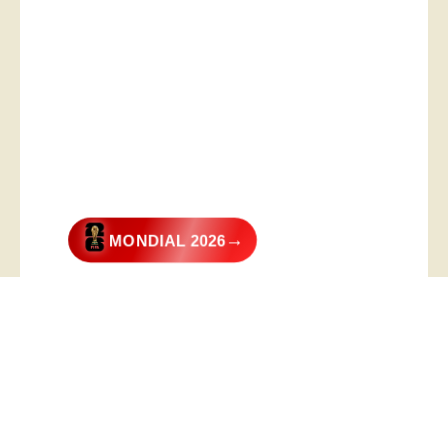
→
MONDIAL 2026
@2026 – All Right Reserved. Designed and Developed by
Digital
Transformer
.