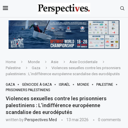
Home
Monde
Asie
Asie Occidentale
Palestine
Gaza
Violences sexuelles contre les prisonniers
palestiniens : L’indifférence européenne scandalise des eurodéputés
GAZA
GÉNOCIDE À GAZA
ISRAËL
MONDE
PALESTINE
PRISONNIERS PALESTINIENS
Violences sexuelles contre les prisonniers
palestiniens : L’indifférence européenne
scandalise des eurodéputés
written by
Perspectives Med
13 mai 2026
0 comments