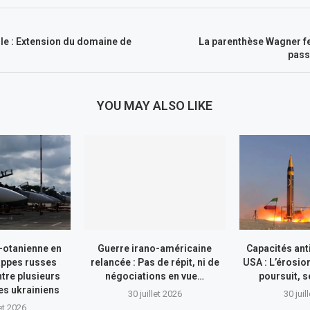
le : Extension du domaine de
La parenthèse Wagner f
pass
YOU MAY ALSO LIKE
-otanienne en
Guerre irano-américaine
Capacités ant
appes russes
relancée : Pas de répit, ni de
USA : L’érosio
tre plusieurs
négociations en vue…
poursuit, s
res ukrainiens
30 juillet 2026
30 juil
let 2026