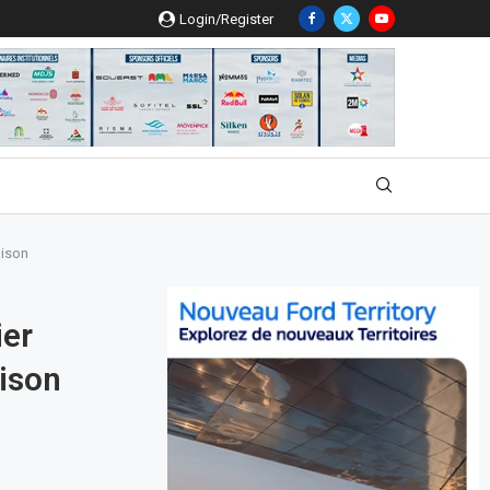
Login/Register
aison
ier
aison