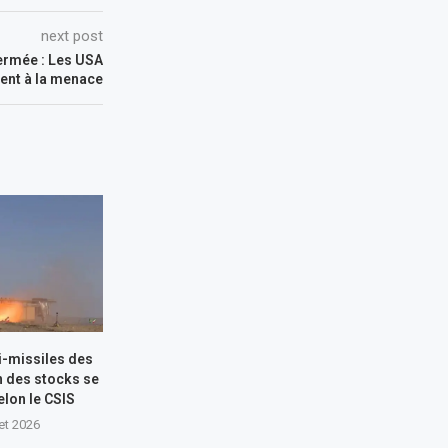
next post
ermée : Les USA
ent à la menace
i-missiles des
n des stocks se
elon le CSIS
let 2026