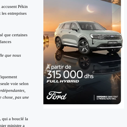
 accusent Pékin
les entreprises
mé que certaines
ndances
lle que nous
ifiquement
 seule voie selon
erdépendantes,
e chose, pas une
 qui a bouclé la
ier ministre a