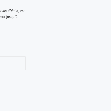
avos d’été »,
est
rera jusqu’à