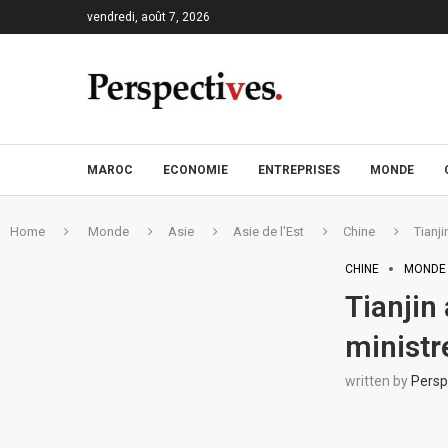
vendredi, août 7, 2026
MAROC
ECONOMIE
ENTREPRISES
MONDE
Home
Monde
Asie
Asie de l'Est
Chine
Tianji
CHINE
MONDE
Tianjin 
ministre
written by
Persp