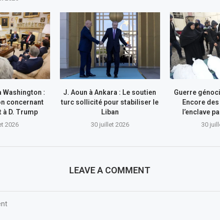
à Washington :
J. Aoun à Ankara : Le soutien
Guerre génocid
on concernant
turc sollicité pour stabiliser le
Encore des
nt à D. Trump
Liban
l’enclave pa
let 2026
30 juillet 2026
30 juil
LEAVE A COMMENT