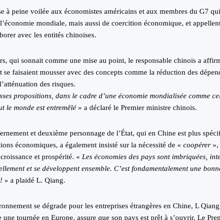
se à peine voilée aux économistes américains et aux membres du G7 qui
 l’économie mondiale, mais aussi de coercition économique, et appellent 
borer avec les entités chinoises.
rs, qui sonnait comme une mise au point,
le responsable chinois
a affir
t se faisaient mousser avec des concepts comme la réduction des dépe
’atténuation des risques.
sses propositions, dans le cadre d’une économie mondialisée comme ce
t le monde est entremêlé
» a déclaré le Premier ministre chinois.
ernement et deuxième personnage de l’État, qui en Chine est plus spéc
ions économiques, a également insisté sur la nécessité de «
coopérer
»,
croissance et prospérité. «
Les économies des pays sont imbriquées, int
ellement et se développent ensemble. C’est fondamentalement une bonn
!
» a plaidé L. Qiang.
ironnement se dégrade
pour les entreprises étrangères en Chine, L Qiang,
 une tournée en Europe, assure que son pays est prêt à s’ouvrir. Le Prem