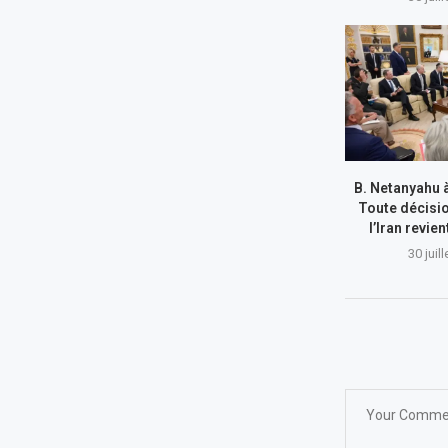
B. Netanyahu 
Toute décisi
l’Iran revie
30 juil