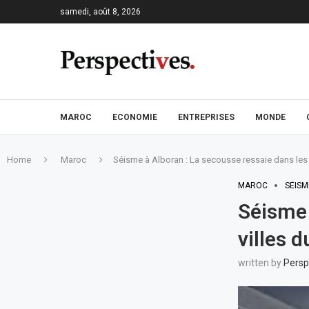
samedi, août 8, 2026
MAROC
ECONOMIE
ENTREPRISES
MONDE
Home
Maroc
Séisme à Alboran : La secousse ressaie dans les 
MAROC
SÉISM
Séisme 
villes 
written by
Persp