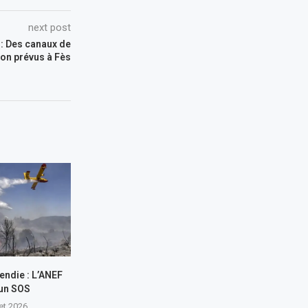
next post
 : Des canaux de
ion prévus à Fès
endie : L’ANEF
 un SOS
let 2026