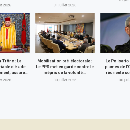
let 2026
31 juillet 2026
 Trône : La
Mobilisation pré-électorale :
Le Polisario
riable clé » de
Le PPS met en garde contre le
plumes de l’
ment, assure...
mépris de la volonté...
réoriente so
let 2026
30 juillet 2026
30 juil