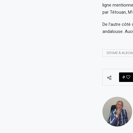
ligne mentionne
par Tétouan, M’d
De l’autre côté 
andalouse. Aucu
SÉISME À ALBOR
0