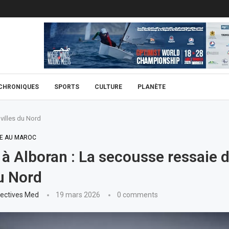
CHRONIQUES
SPORTS
CULTURE
PLANÈTE
villes du Nord
E AU MAROC
à Alboran : La secousse ressaie d
du Nord
ectives Med
19 mars 2026
0 comments