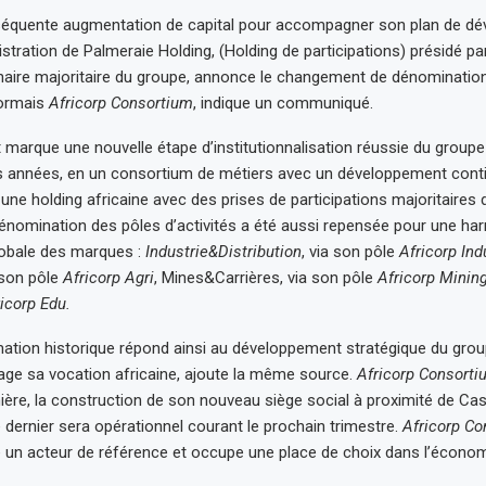
équente augmentation de capital pour accompagner son plan de dé
istration de Palmeraie Holding, (Holding de participations) présidé p
nnaire majoritaire du groupe, annonce le changement de dénomination
sormais
Africorp Consortium
, indique un communiqué.
arque une nouvelle étape d’institutionnalisation réussie du group
s années, en un consortium de métiers avec un développement conti
, une holding africaine avec des prises de participations majoritaires
 dénomination des pôles d’activités a été aussi repensée pour une ha
globale des marques :
Industrie&Distribution
, via son pôle
Africorp Ind
 son pôle
Africorp Agri
, Mines&Carrières, via son pôle
Africorp Minin
icorp Edu.
ation historique répond ainsi au développement stratégique du group
age sa vocation africaine, ajoute la même source.
Africorp Consorti
nière, la construction de son nouveau siège social à proximité de Ca
e dernier sera opérationnel courant le prochain trimestre.
Africorp Co
n acteur de référence et occupe une place de choix dans l’écono