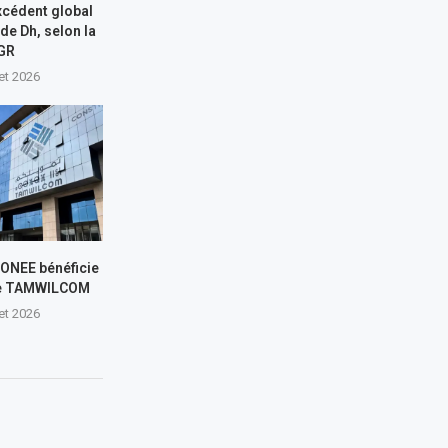
xcédent global
 de Dh, selon la
GR
let 2026
L’ONEE bénéficie
de TAMWILCOM
let 2026