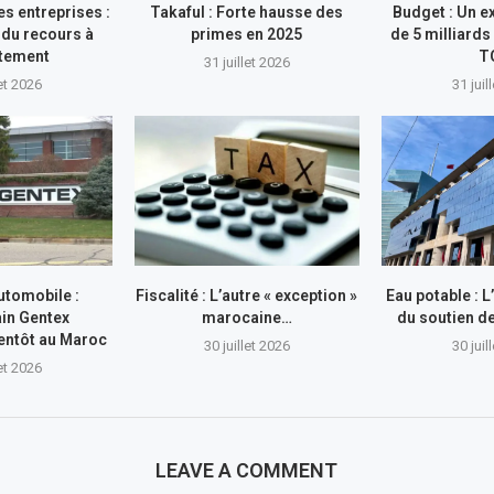
s entreprises :
Takaful : Forte hausse des
Budget : Un e
du recours à
primes en 2025
de 5 milliards
ttement
T
31 juillet 2026
let 2026
31 juil
utomobile :
Fiscalité : L’autre « exception »
Eau potable : 
in Gentex
marocaine…
du soutien 
entôt au Maroc
30 juillet 2026
30 juil
let 2026
LEAVE A COMMENT