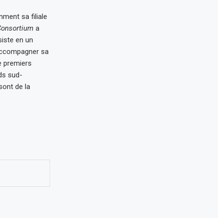
ment sa filiale
Consortium
a
siste en un
 accompagner sa
de premiers
ds sud-
sont de la