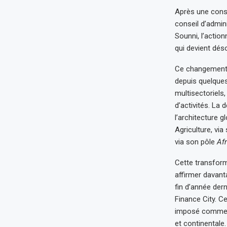
Après une cons
conseil d’admin
Sounni, l’actio
qui devient dé
Ce changement m
depuis quelque
multisectoriels
d’activités. La
l’architecture 
Agriculture, via
via son pôle
Afr
Cette transform
affirmer davant
fin d’année der
Finance City. C
imposé comme u
et continentale.