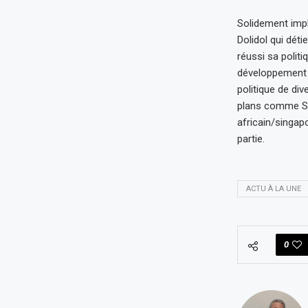
Solidement impl
Dolidol qui déti
réussi sa politi
développement c
politique de div
plans comme SFI
africain/singapo
partie.
ACTU À LA UNE
0