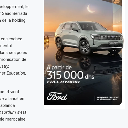
veloppement, le
ar Saad Berrada
 de la holding
e enclenchée
nental
 dans ses pôles
rmonisation de
ustry,
g et Education
,
e et vient
um
a lancé en
sablanca
nsortium
s’est
mie marocaine