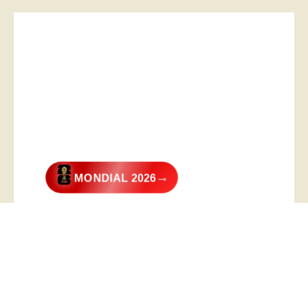
→
MONDIAL 2026
@2026 – All Right Reserved. Designed and Developed by
Digital
Transformer
.