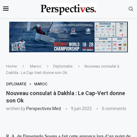
Home
Maroc
Diplomatie
Nouveau consulat à
Dakhla : Le Cap-Vert donne son Ok
DIPLOMATIE
MAROC
Nouveau consulat à Dakhla : Le Cap-Vert donne
son Ok
written by
Perspectives Med
9 juin 2022
0 comments
R. A. de Figueiredo Soares a fait cette annonce lors d’un point de