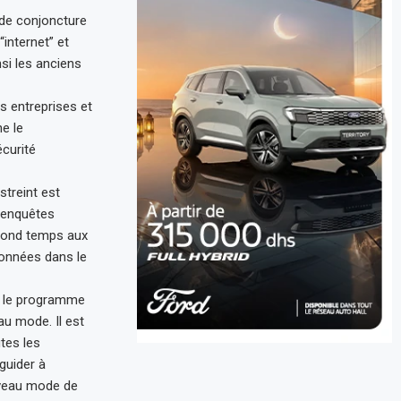
 de conjoncture
“internet” et
si les anciens
s entreprises et
e le
curité
streint est
s enquêtes
econd temps aux
lonnées dans le
ar le programme
au mode. Il est
tes les
 guider à
ouveau mode de