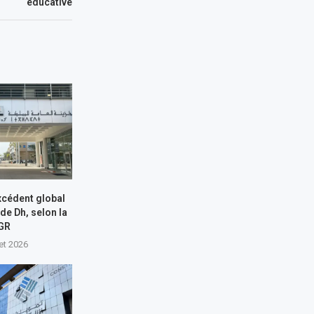
éducative
xcédent global
 de Dh, selon la
GR
let 2026