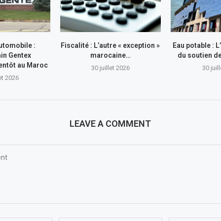
utomobile :
Fiscalité : L’autre « exception »
Eau potable : 
in Gentex
marocaine…
du soutien 
entôt au Maroc
30 juillet 2026
30 juil
let 2026
LEAVE A COMMENT