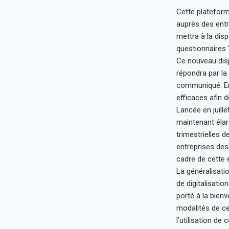
Cette plateform
auprès des entre
mettra à la dis
questionnaires 
Ce nouveau disp
répondra par la
communiqué. En
efficaces afin d
Lancée en juille
maintenant élarg
trimestrielles 
entreprises des
cadre de cette 
La généralisati
de digitalisati
porté à la bienv
modalités de cet
l’utilisation de