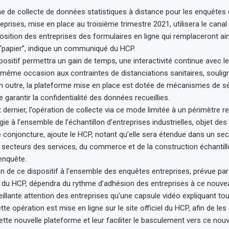
e de collecte de données statistiques à distance pour les enquêtes
prises, mise en place au troisième trimestre 2021, utilisera le canal 
position des entreprises des formulaires en ligne qui remplaceront ain
“papier”, indique un communiqué du HCP.
ositif permettra un gain de temps, une interactivité continue avec le
 même occasion aux contraintes de distanciations sanitaires, soulign
 outre, la plateforme mise en place est dotée de mécanismes de sé
e garantir la confidentialité des données recueillies.
t dernier, l’opération de collecte via ce mode limitée à un périmètre re
ie à l’ensemble de l’échantillon d’entreprises industrielles, objet de
de conjoncture, ajoute le HCP, notant qu’elle sera étendue dans un s
 secteurs des services, du commerce et de la construction échantil
enquête.
on de ce dispositif à l’ensemble des enquêtes entreprises, prévue p
on du HCP, dépendra du rythme d’adhésion des entreprises à ce nouve
eillante attention des entreprises qu’une capsule vidéo expliquant tou
te opération est mise en ligne sur le site officiel du HCP, afin de les
 cette nouvelle plateforme et leur faciliter le basculement vers ce n