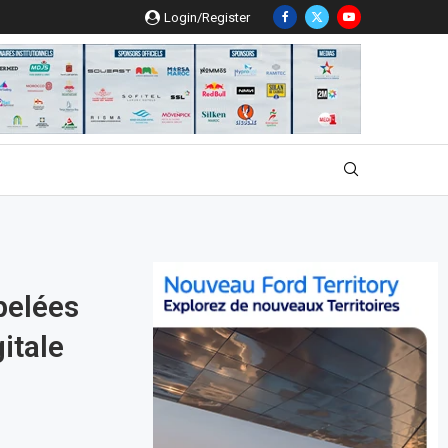
Login/Register
pelées
itale