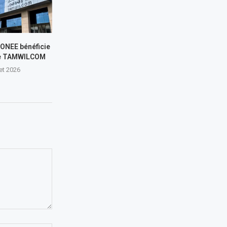
L’ONEE bénéficie
de TAMWILCOM
let 2026