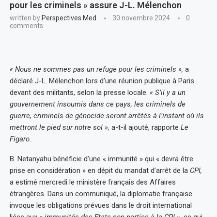
pour les criminels » assure J-L. Mélenchon
written by
Perspectives Med
30 novembre 2024
0
comments
« Nous ne sommes pas un refuge pour les criminels »,
a
déclaré J-L. Mélenchon lors d’une réunion publique à Paris
devant des militants, selon la presse locale.
« S’il y a un
gouvernement insoumis dans ce pays, les criminels de
guerre, criminels de génocide seront arrêtés à l’instant où ils
mettront le pied sur notre sol »,
a-t-il ajouté, rapporte
Le
Figaro.
B. Netanyahu bénéficie d’une « immunité » qui « devra être
prise en considération » en dépit du mandat d’arrêt de la
CPI,
a estimé mercredi le ministère français des Affaires
étrangères. Dans un communiqué, la diplomatie française
invoque les obligations prévues dans le droit international
liées aux
« immunités des Etats non parties à la CPI »,
ce qui