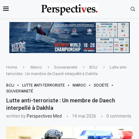
Home
Maroc
Souveraineté
BCIJ
Lutte anti-
terroriste : Un membre de Daech interpellé à Dakhla
BCIJ
LUTTE ANTI-TERRORISTE
MAROC
SOCIÉTÉ
SOUVERAINETÉ
Lutte anti-terroriste : Un membre de Daech
interpellé à Dakhla
written by
Perspectives Med
14 mai 2026
0 comments