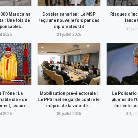
.000 Marocains
Dossier saharien : Le MSP
Risques d’inc
ta : Une fois de
reçu une nouvelle fois par des
lance
sponsables...
diplomates US
31 juil
let 2026
31 juillet 2026
 Trône : La
Mobilisation pré-électorale :
Le Polisario
riable clé » de
Le PPS met en garde contre le
plumes de l’
ment, assure...
mépris de la volonté...
réoriente so
let 2026
30 juillet 2026
30 juil