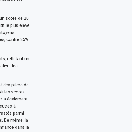
 un score de 20
f le plus élevé
citoyens
ves, contre 25%
ts, reflétant un
cative des
 des piliers de
 où les scores
n » a également
neutres à
trastés parmi
nts. De même, la
nfiance dans la