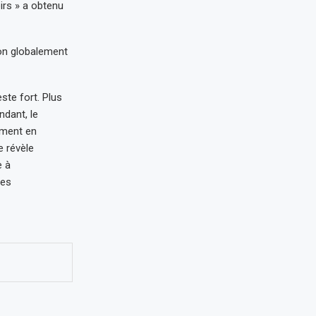
irs » a obtenu
ion globalement
ste fort. Plus
dant, le
mment en
 révèle
e à
des