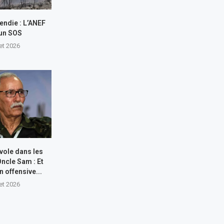
endie : L’ANEF
 un SOS
let 2026
 vole dans les
Oncle Sam : Et
n offensive...
let 2026