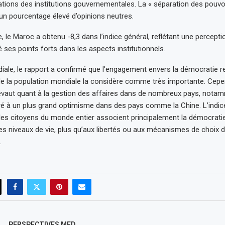
ations des institutions gouvernementales. La « séparation des pouvo
 un pourcentage élevé d’opinions neutres.
, le Maroc a obtenu -8,3 dans l’indice général, reflétant une percept
 ses points forts dans les aspects institutionnels.
diale, le rapport a confirmé que l’engagement envers la démocratie re
de la population mondiale la considère comme très importante. Cepen
vaut quant à la gestion des affaires dans de nombreux pays, nota
 à un plus grand optimisme dans des pays comme la Chine. L’indice
es citoyens du monde entier associent principalement la démocrati
des niveaux de vie, plus qu’aux libertés ou aux mécanismes de choix 
.
PERSPECTIVES MED