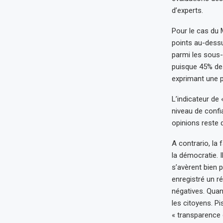
d’experts.
Pour le cas du 
points au-dessu
parmi les sous-
puisque 45% des
exprimant une p
L’indicateur de 
niveau de confia
opinions reste d
A contrario, la
la démocratie. I
s’avèrent bien p
enregistré un ré
négatives. Quan
les citoyens. Pi
« transparence 