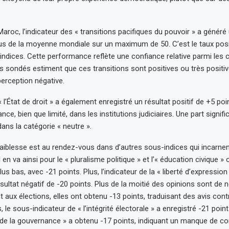
Maroc, l’indicateur des « transitions pacifiques du pouvoir » a généré
s de la moyenne mondiale sur un maximum de 50. C’est le taux positi
indices. Cette performance reflète une confiance relative parmi les 
 sondés estiment que ces transitions sont positives ou très positi
erception négative.
« l’État de droit » a également enregistré un résultat positif de +5 poin
nce, bien que limité, dans les institutions judiciaires. Une part signifi
ans la catégorie « neutre ».
 faiblesse est au rendez-vous dans d’autres sous-indices qui incarnent
l en va ainsi pour le « pluralisme politique » et l’« éducation civique »
lus bas, avec -21 points. Plus, l’indicateur de la « liberté d’expressio
sultat négatif de -20 points. Plus de la moitié des opinions sont de 
t aux élections, elles ont obtenu -13 points, traduisant des avis con
s, le sous-indicateur de « l’intégrité électorale » a enregistré -21 poi
de la gouvernance » a obtenu -17 points, indiquant un manque de co