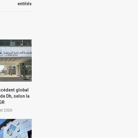
entités
xcédent global
 de Dh, selon la
GR
let 2026