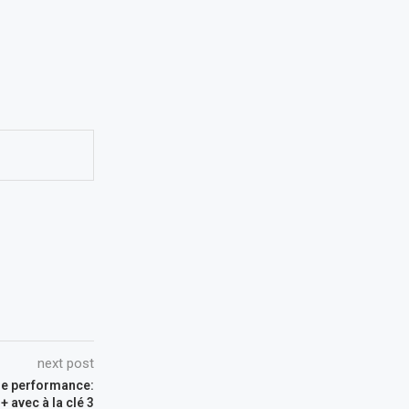
next post
de performance:
 avec à la clé 3