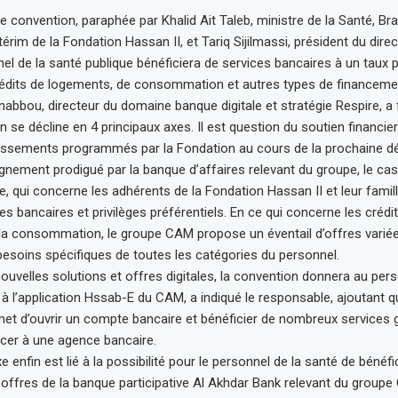
te convention, paraphée par Khalid Ait Taleb, ministre de la Santé, B
térim de la Fondation Hassan II, et Tariq Sijilmassi, président du dire
el de la santé publique bénéficiera de services bancaires à un taux pr
crédits de logements, de consommation et autres types de financeme
abbou, directeur du domaine banque digitale et stratégie Respire, a f
 se décline en 4 principaux axes. Il est question du soutien financier
tissements programmés par la Fondation au cours de la prochaine dé
ement prodigué par la banque d’affaires relevant du groupe, le cas
, qui concerne les adhérents de la Fondation Hassan II et leur famill
es bancaires et privilèges préférentiels. En ce qui concerne les crédi
à la consommation, le groupe CAM propose un éventail d’offres variée
esoins spécifiques de toutes les catégories du personnel.
ouvelles solutions et offres digitales, la convention donnera au pers
à l’application Hssab-E du CAM, a indiqué le responsable, ajoutant q
met d’ouvrir un compte bancaire et bénéficier de nombreux services 
acer à une agence bancaire.
 enfin est lié à la possibilité pour le personnel de la santé de bénéfi
 offres de la banque participative Al Akhdar Bank relevant du groupe