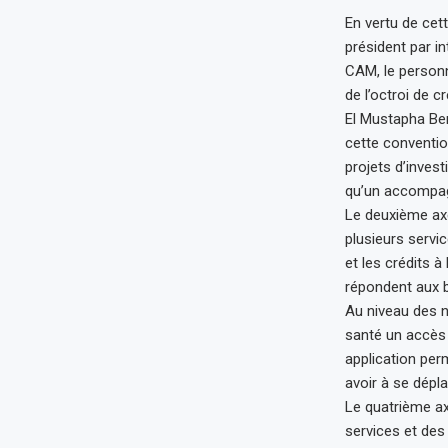
En vertu de cet
président par in
CAM, le personn
de l’octroi de 
El Mustapha Ben
cette convention
projets d’inves
qu’un accompagn
Le deuxième axe
plusieurs servic
et les crédits 
répondent aux b
Au niveau des n
santé un accès 
application per
avoir à se dépl
Le quatrième axe
services et des