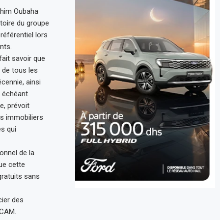
rahim Oubaha
ctoire du groupe
éférentiel lors
nts.
ait savoir que
 de tous les
cennie, ainsi
 échéant.
e, prévoit
ts immobiliers
s qui
onnel de la
ue cette
gratuits sans
cier des
 CAM.