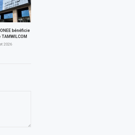
L’ONEE bénéficie
de TAMWILCOM
let 2026