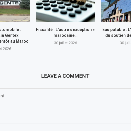
utomobile :
Fiscalité : L’autre « exception »
Eau potable : 
in Gentex
marocaine…
du soutien 
entôt au Maroc
30 juillet 2026
30 juil
let 2026
LEAVE A COMMENT