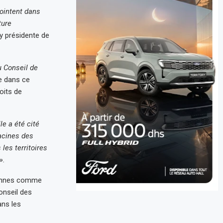
ointent dans
ture
ay présidente de
u Conseil de
e dans ce
oits de
le a été cité
acines des
les territoires
».
niennes comme
onseil des
ans les