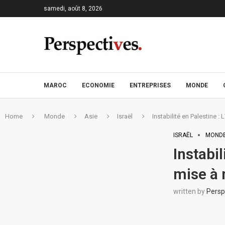
samedi, août 8, 2026
MAROC
ECONOMIE
ENTREPRISES
MONDE
Home
Monde
Asie
Israël
Instabilité en Palestine :
ISRAËL
MOND
Instabil
mise à 
written by
Persp