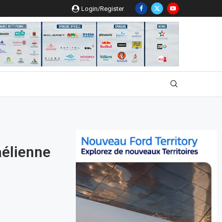
Login/Register
aélienne