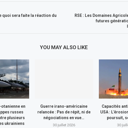
e quoi sera faite la réaction du
RSE : Les Domaines Agricole
futures générati
YOU MAY ALSO LIKE
-otanienne en
Guerre irano-américaine
Capacités ant
appes russes
relancée : Pas de répit, ni de
USA : L’érosio
tre plusieurs
négociations en vue…
poursuit, s
res ukrainiens
30 juillet 2026
30 juil