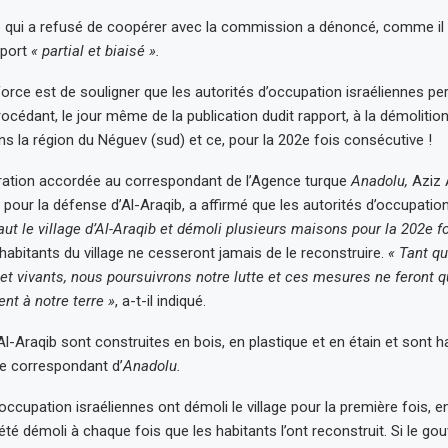
te qui a refusé de coopérer avec la commission a dénoncé, comme il fa
pport
« partial et biaisé ».
 force est de souligner que les autorités d’occupation israéliennes pe
 procédant, le jour même de la publication dudit rapport, à la démolition 
ns la région du Néguev (sud) et ce, pour la 202e fois consécutive !
ration accordée au correspondant de l’Agence turque
Anadolu,
Aziz 
 pour la défense d’Al-Araqib, a affirmé que les autorités d’occupation
aut le village d’Al-Araqib et démoli plusieurs maisons pour la 202e f
 habitants du village ne cesseront jamais de le reconstruire.
« Tant q
t vivants, nous poursuivrons notre lutte et ces mesures ne feront q
nt à notre terre »
, a-t-il indiqué.
l-Araqib sont construites en bois, en plastique et en étain et sont h
le correspondant d’
Anadolu.
occupation israéliennes ont démoli le village pour la première fois, en 
a été démoli à chaque fois que les habitants l’ont reconstruit. Si le g