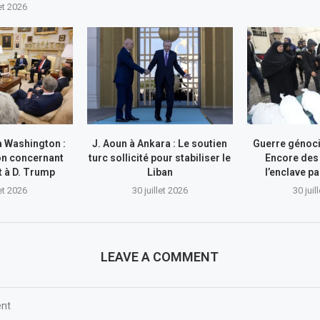
let 2026
à Washington :
J. Aoun à Ankara : Le soutien
Guerre génocid
on concernant
turc sollicité pour stabiliser le
Encore des
nt à D. Trump
Liban
l’enclave pa
let 2026
30 juillet 2026
30 juil
LEAVE A COMMENT