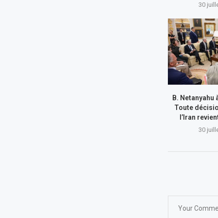
30 juil
B. Netanyahu 
Toute décisi
l’Iran revie
30 juil