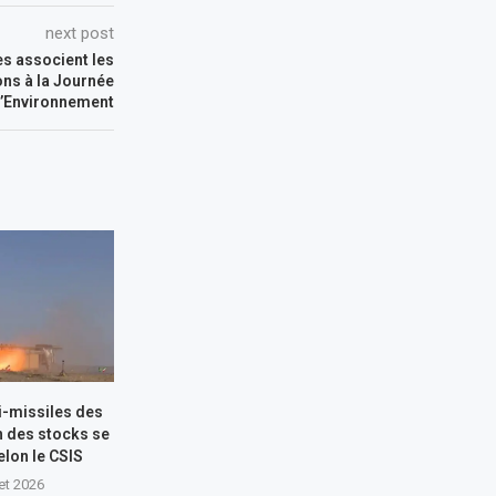
next post
s associent les
ons à la Journée
l’Environnement
i-missiles des
n des stocks se
elon le CSIS
let 2026