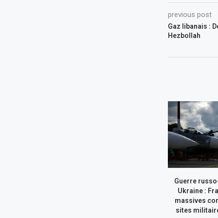
previous post
Gaz libanais : D
Hezbollah
Guerre russo
Ukraine : Fr
massives con
sites militai