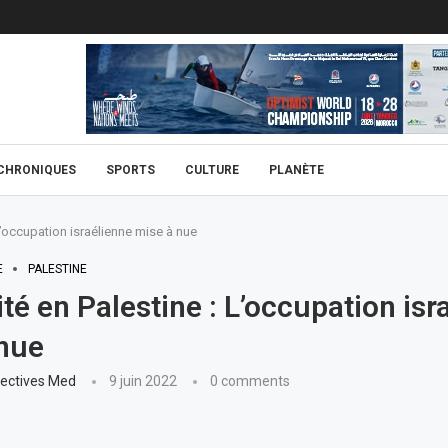
CHRONIQUES
SPORTS
CULTURE
PLANÈTE
 L’occupation israélienne mise à nue
E
PALESTINE
ité en Palestine : L’occupation isr
nue
ectives Med
9 juin 2022
0 comments