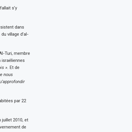
llait s’y
rsistent dans
du village d’al-
Al-Turi, membre
 israéliennes
ois ».
Et de
ue nous
u’approfondir
abitées par 22
juillet 2010, et
ouvernement de