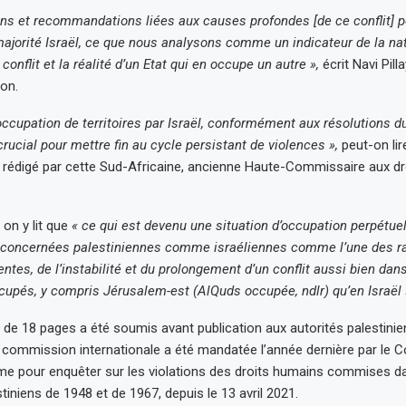
ns et recommandations liées aux causes profondes [de ce conflit] p
jorité Israël, ce que nous analysons comme un indicateur de la na
onflit et la réalité d’un Etat qui en occupe un autre »,
écrit Navi Pill
on.
l’occupation de territoires par Israël, conformément aux résolutions d
crucial pour mettre fin au cycle persistant de violences »,
peut-on lir
 rédigé par cette Sud-Africaine, ancienne Haute-Commissaire aux dr
 on y lit que
« ce qui est devenu une situation d’occupation perpétuel
s concernées palestiniennes comme israéliennes comme l’une des r
ntes, de l’instabilité et du prolongement d’un conflit aussi bien dans 
cupés, y compris Jérusalem-est (AlQuds occupée, ndlr) qu’en Israël 
 de 18 pages a été soumis avant publication aux autorités palesti
a commission internationale a été mandatée l’année dernière par le C
me pour enquêter sur les violations des droits humains commises d
stiniens de 1948 et de 1967, depuis le 13 avril 2021.