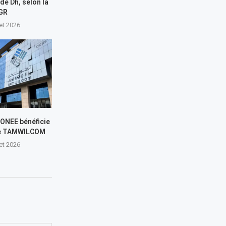
 de Dh, selon la
GR
let 2026
L’ONEE bénéficie
de TAMWILCOM
let 2026