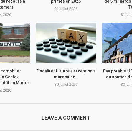
du recours à
primes en 2025
de 5 milliards
ttement
T
31 juillet 2026
let 2026
31 juil
utomobile :
Fiscalité : L’autre « exception »
Eau potable : 
in Gentex
marocaine…
du soutien 
entôt au Maroc
30 juillet 2026
30 juil
let 2026
LEAVE A COMMENT