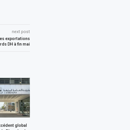
next post
Les exportations
rds DH à fin mai
xcédent global