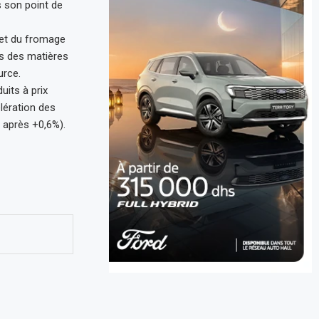
s son point de
s et du fromage
rs des matières
urce.
duits à prix
élération des
 après +0,6%).