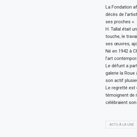
La Fondation af
décès de l’arti
ses proches ».
H. Tallal était
touche, le trava
ses œuvres, ajo
Né en 1942 à Cht
l’art contempor
Le défunt a par
galerie la Roue
son actif plus
Le regretté est
témoignent de n
célébraient son
ACTU À LA UNE