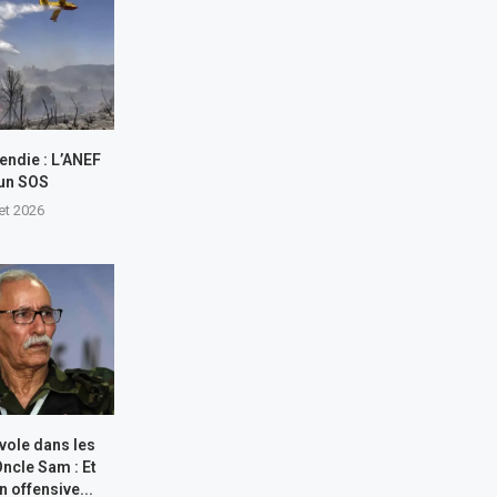
endie : L’ANEF
 un SOS
let 2026
 vole dans les
Oncle Sam : Et
n offensive...