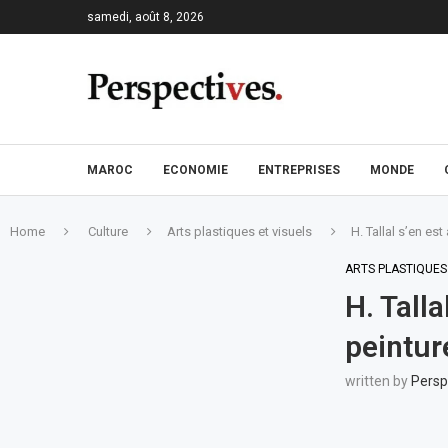
samedi, août 8, 2026
MAROC
ECONOMIE
ENTREPRISES
MONDE
Home
Culture
Arts plastiques et visuels
H. Tallal s’en es
ARTS PLASTIQUES
H. Talla
peintur
written by
Persp