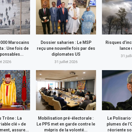
.000 Marocains
Dossier saharien : Le MSP
Risques d’inc
ta : Une fois de
reçu une nouvelle fois par des
lance
sponsables...
diplomates US
31 juil
let 2026
31 juillet 2026
 Trône : La
Mobilisation pré-électorale :
Le Polisario
riable clé » de
Le PPS met en garde contre le
plumes de l’
ment, assure...
mépris de la volonté...
réoriente so