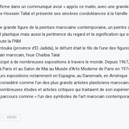
firme dans un communiqué avoir « appris ce matin, avec une grande t
ste Hossein Tallal et présente ses sincères condoléances à la famille 
 une grande figure de la peinture marocaine contemporaine, un peintre 
il plastique mais aussi la pertinence du regard et la signification qui
ute la FNM.
ouka (province d’El Jadida), le défunt était le fils de l’une des figur
ain marocain, feue Chaïbia Talal.
ticipé à de nombreuses expositions à travers le monde. Depuis 1967, 
 à Paris et au Salon de Mai au Musée d’Arts Moderne de Paris en 1974
ieurs expositions notamment en Espagne, au Danemark, en Amérique e
 considéré comme l’un des plus grands artistes plasticiens maroca
ombreuses études et articles critiques qui traitaient de son expérien
 parcours comme « l’un des symboles de l’art marocain contemporai
DÉCÈS