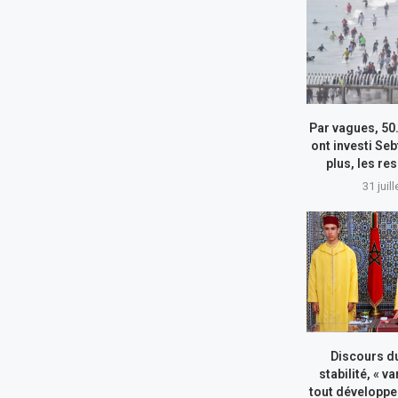
Par vagues, 50
ont investi Seb
plus, les re
31 juil
Discours du
stabilité, « va
tout développe