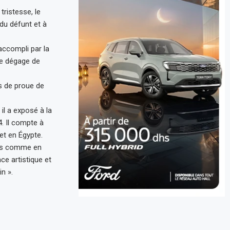
ristesse, le
du défunt et à
accompli par la
 se dégage de
es de proue de
il a exposé à la
. Il compte à
t en Égypte.
ins comme en
ce artistique et
n ».